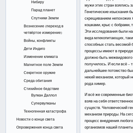
Нибиру
мужи этих стран взялись з
Парад планет
Генетические изыскания б
Спутники Земли
скрещиванием непохожих б
кошками, крыс с бобрами, т
Вознесение (переход в
Эти исследования были на
четвёртое измерение)
вида млекопитающих, таки
Войны, конфликты
способных стать весомой 
Дети Индиго
процессы имеют в природе
Изменение климата
должно быть межвидового 
получилось. И если всё – 
Магнитное поле Земли
дальнейшее потомство был
Секретное оружие
некий механизм, который 
Среда обитания
рода химер.
Стихийное бедствие
И всё же современные био
Вулкан Даллол
взяв на себя ответственно
Супервулканы
существ. Человеческий ген
Техногенная катастрофа
механизм природы. На сег
Новости о конце света
процесс внедрения любого
организмов нашей планеты
Опровержения конца света