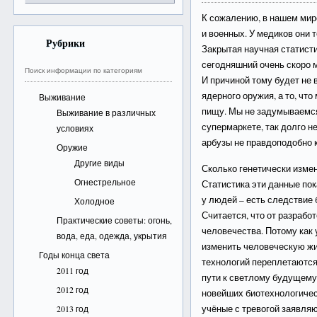
К сожалению, в нашем мире
и военных. У медиков они 
Рубрики
Закрытая научная статисти
сегодняшний очень скоро м
Поиск информации по категориям
И причиной тому будет не
ядерного оружия, а то, чт
Выживание
пищу. Мы не задумываемся
Выживание в различных
супермаркете, так долго не
условиях
арбузы не правдоподобно 
Оружие
Другие виды
Сколько генетически изме
Огнестрельное
Статистика эти данные пок
у людей – есть следствие 
Холодное
Считается, что от разрабо
Практические советы: огонь,
человечества. Потому как 
вода, еда, одежда, укрытия
изменить человеческую ж
Годы конца света
технологий переплетаются
2011 год
пути к светлому будущему
2012 год
новейших биотехнологичес
учёные с тревогой заявля
2013 год