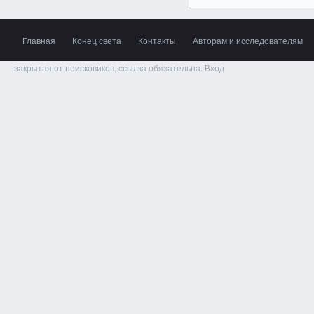
Главная
Конец света
Контакты
Авторам и исследователям
закрытая от поисковиков, ссылка обязательна.
Вход