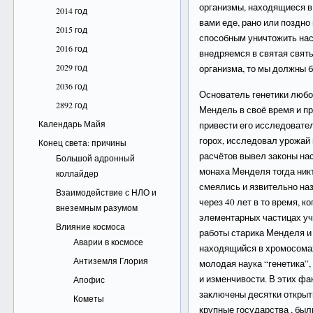
организмы, находящиеся в 
2014 год
вами еде, рано или поздно
2015 год
способным уничтожить на
2016 год
внедряемся в святая святы
2029 год
организма, то мы должны б
2036 год
Основатель генетики любо
2892 год
Мендель в своё время и пр
Календарь Майя
привести его исследовате
горох, исследовал урожай
Конец света: причины
расчётов вывел законы на
Большой адронный
монаха Менделя тогда никт
коллайдер
смеялись и язвительно на
Взаимодействие с НЛО и
через 40 лет в то время, 
внеземным разумом
элементарных частицах уч
Влияние космоса
работы старика Менделя и
Аварии в космосе
находящийся в хромосомах
Антиземля Глория
молодая наука “генетика”
и изменчивости. В этих фа
Апофис
заключены десятки открыт
Кометы
крупные государства , был