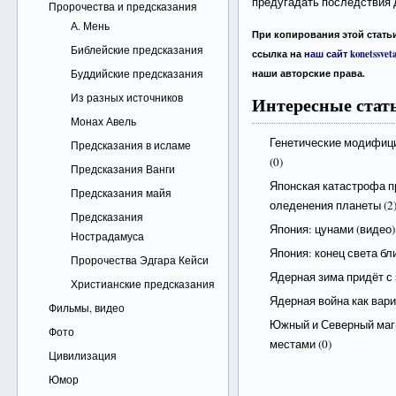
предугадать последствия д
Пророчества и предсказания
А. Мень
При копирования этой статьи
Библейские предсказания
ссылка на
наш сайт konetssveta
Буддийские предсказания
наши авторские права.
Из разных источников
Интересные стать
Монах Авель
Генетические модифиц
Предсказания в исламе
(0)
Предсказания Ванги
Японская катастрофа пр
Предсказания майя
оледенения планеты
(2
Предсказания
Япония: цунами (видео)
Нострадамуса
Япония: конец света бли
Пророчества Эдгара Кейси
Ядерная зима придёт с
Христианские предсказания
Ядерная война как вар
Фильмы, видео
Южный и Северный маг
Фото
местами
(0)
Цивилизация
Юмор