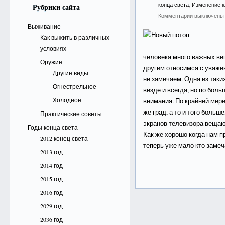
конца света
,
Изменение 
Рубрики сайта
Комментарии выключены
Выживание
Как выжить в различных
условиях
человека много важных ве
Оружие
другим относимся с уважен
Другие виды
не замечаем. Одна из таки
Огнестрельное
везде и всегда, но по бол
Холодное
внимания. По крайней мере 
же град, а то и того больш
Практические советы
экранов телевизора вещаю
Годы конца света
Как же хорошо когда нам 
2012 конец света
теперь уже мало кто замеча
2013 год
2014 год
2015 год
2016 год
2029 год
2036 год