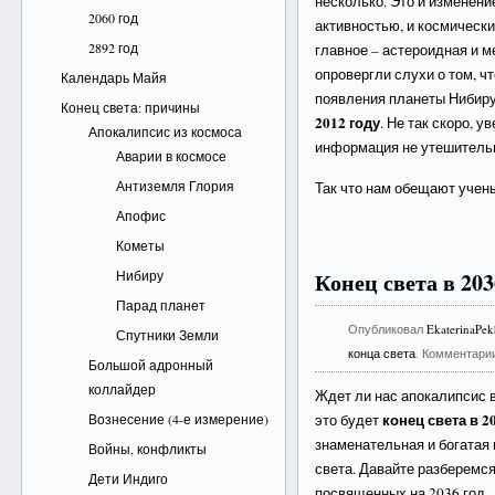
несколько. Это и изменени
2060 год
активностью, и космически
2892 год
главное – астероидная и м
опровергли слухи о том, ч
Календарь Майя
появления планеты Нибиру,
Конец света: причины
2012 году
. Не так скоро, у
Апокалипсис из космоса
информация не утешитель
Аварии в космосе
Антиземля Глория
Так что нам обещают учен
Апофис
Кометы
Нибиру
Конец света в 203
Парад планет
Опубликовал
EkaterinaPe
Спутники Земли
конца света
. Комментари
Большой адронный
коллайдер
Ждет ли нас апокалипсис 
конец света в 2
Вознесение (4-е измерение)
это будет
знаменательная и богатая
Войны, конфликты
света. Давайте разберемся
Дети Индиго
посвященных на 2036 год.