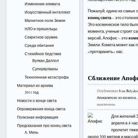
Изменение климата
Пожалуй, одино из самых
Искусственный интеллект
конец света
– это столкн
Магнитное поле Земли
Это космическое тело было 
НЛО и пришельцы
момента, ученые строят са
Секретное оружие
коме
версий, Апофис – это
Земли. Комета может как пр
Среда обитания
«протаранить» нас.
Стихийное бедствие
Вулкан Даллол
Супервулканы
Сближение Апофи
Техногенная катастрофа
Материал из архива
Опубликовал
Ivan Belyak
2011 год
Апокалипсис из космоса
,
Новости о конце света
выключены
Опровержения конца света
Для жителей 
Полезная информация
апреля в 4 ча
Предсказания про конец света
пролетит тяж
А. Мень
около 300 метров и массой