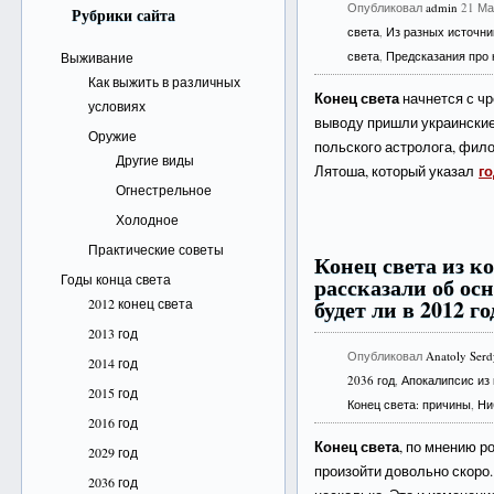
Опубликовал
admin
21 Ма
Рубрики сайта
света
,
Из разных источни
света
,
Предсказания про 
Выживание
Как выжить в различных
Конец света
начнется с чр
условиях
выводу пришли украинские
Оружие
польского астролога, фило
Другие виды
го
Лятоша, который указал
Огнестрельное
Холодное
Практические советы
Конец света из к
Годы конца света
рассказали об ос
будет ли в 2012 г
2012 конец света
2013 год
Опубликовал
Anatoly Ser
2014 год
2036 год
,
Апокалипсис из
2015 год
Конец света: причины
,
Ни
2016 год
Конец света
, по мнению р
2029 год
произойти довольно скоро.
2036 год