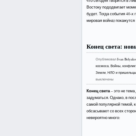
что сегодня творится в Ли
Востоку пододвигает момен
будет. Тогда события 40-х
мировая война) покажутся 
Конец света: нов
Опубликовал
Ivan Belyak
космоса
,
Войны, конфлик
Земли
,
НЛО и пришельц
выключены
Конец света
– это не тема
задуматься. Однако, в по
самой популярной темой, 
обсасывают со всех сторо
невероятно много: