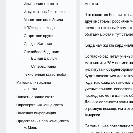
местом.
Изменение климата
Искусственный интеллект
Что касается России, то н
Магнитное поле Земли
другие страны, россияне м
пределов страны. Кроме то
НЛО и пришельцы
обитаема, хотя и тут стан
Секретное оружие
Среда обитания
Когда нам ждать кардинал
Стихийное бедствие
Согласно расчетам ученых
Вулкан Даллол
математики РАН совместн
Супервулканы
института и среднегодова
Техногенная катастрофа
будет опускаться достато
годы нас ожидают аномаль
Материал из архива
ученые пришли, сопостави
2011 год
последних лет и данные о
Новости о конце света
Данные солености воды на
Опровержения конца света
огромную помощь им в это
Полезная информация
Америки.
Предсказания про конец света
Сегодняшнее потепление т
А. Мень
зависимости «климат-соле