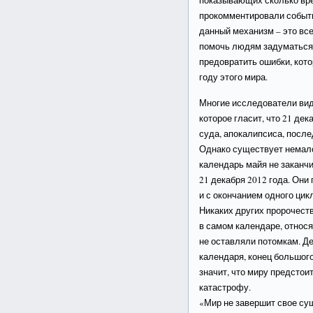
показывающих сколько вре
прокомментировали событ
данный механизм – это вс
помочь людям задуматься
предовратить ошибки, кот
году этого мира.
Многие исследователи ви
которое гласит, что 21 де
суда, апокалипсиса, посл
Однако существует немало
календарь майя не заканч
21 декабря 2012 года. Они
и с окончанием одного цикл
Никаких других пророчест
в самом календаре, относя
не оставляли потомкам. Де
календаря, конец большого
значит, что миру предстои
катастрофу.
«Мир не завершит свое сущ