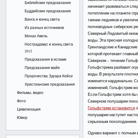
Библейские предсказания
начинает развиваться сл
Буддийские предсказания
потепление на планете (пр
Ванга и конец света
таяние ледников и увеличе
полноводных сибирских рек
Из разных источников
Северный Ледовитый океан
Монах Авель
воды. Эта пресная холодна
Нострадамус и конец света
Гренландские и Канадские
2012
которой протекает главный
Предсказания в исламе
Северном – течение Гольф
Гольфстрима разбавит огр
Предсказания майя
воды. В результате плотно
Пророчества Эдгара Кейси
изменится кардинально. Со
Христианские предсказания
изменений, Гольфстрим во
Фильмы, видео
Если Гольфстрим хотя бы н
Фото
Северном полушарии похол
Гольфстрим остановится
(
Цивилизация
полушарии наступит насто
Юмор
серьезным похолоданием.
Однако вариант с полным 