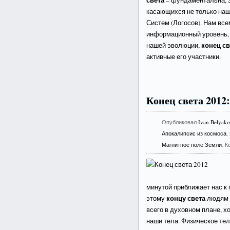
света
– фундаментальна, 
касающихся не только наш
Систем (Логосов). Нам вс
информационный уровень, хо
конец св
нашей эволюции,
активные его участники.
Конец света 2012:
Опубликовал
Ivan Belyak
Апокалипсис из космоса
,
Магнитное поле Земли
. 
минутой приближает нас к 
концу света
этому
людям 
всего в духовном плане, х
наши тела. Физическое те