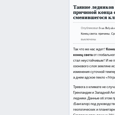
Таяние ледников
причиной конца с
сменившегося кл
Опубликовал
Ivan Belyak
Конец света: причины
,
Ср
выключены
Коне
Так что же нас ждет?
конец света
от глобальног
стал неустойчивым? И не п
озонового слоя земляне и
изменения суточной темпер
а днем адское пекло +50гр
Тревога о климате не случ
Гренландии и Западной Ан
ледники. Данные об этом 
(Бангалор) под руководств
геологических и планетар