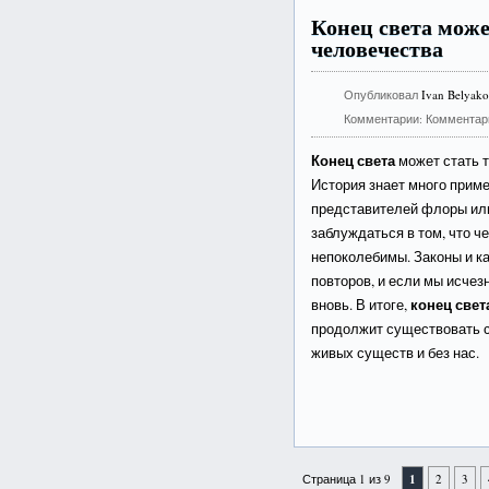
Конец света може
человечества
Опубликовал
Ivan Belyak
Комментарии:
Комментар
Конец света
может стать 
История знает много прим
представителей флоры или
заблуждаться в том, что ч
непоколебимы. Законы и ка
повторов, и если мы исчез
конец свет
вновь. В итоге,
продолжит существовать с
живых существ и без нас.
Страница 1 из 9
1
2
3