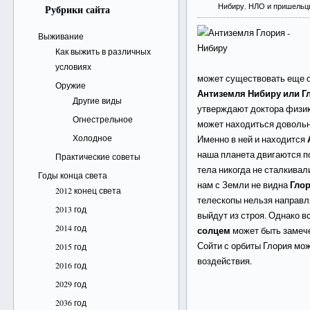
Нибиру
,
НЛО и пришельц
Рубрики сайта
Выживание
Как выжить в различных
условиях
может существовать еще о
Оружие
Антиземля Нибиру или Г
Другие виды
утверждают доктора физик
Огнестрельное
может находиться довольн
Холодное
Именно в ней и находится
наша планета двигаются по
Практические советы
тела никогда не сталкивали
Годы конца света
Глор
нам с Земли не видна
2012 конец света
телескопы нельзя направля
2013 год
выйдут из строя. Однако 
2014 год
солцем
может быть замечен
Сойти с орбиты Глория мо
2015 год
воздействия.
2016 год
2029 год
2036 год