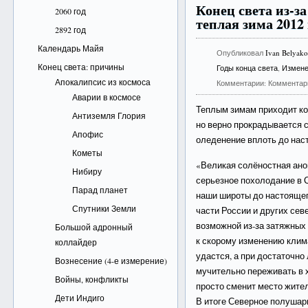
Конец света из-з
2060 год
теплая зима 2012 
2892 год
Календарь Майя
Опубликовал
Ivan Belyak
Конец света: причины
Годы конца света
,
Измене
Апокалипсис из космоса
Комментарии:
Комментар
Аварии в космосе
Теплым зимам приходит ко
Антиземля Глория
но верно прокрадывается 
Апофис
оледенение вплоть до наст
Кометы
«Великая солёностная ано
Нибиру
серьезное похолодание в 
Парад планет
наши широты до настоящег
Спутники Земли
части России и других сев
возможной из-за затяжных
Большой адронный
к скорому изменению клим
коллайдер
удастся, а при достаточно 
Вознесение (4-е измерение)
мучительно переживать в х
Войны, конфликты
просто сменит место жител
Дети Индиго
В итоге Северное полушар