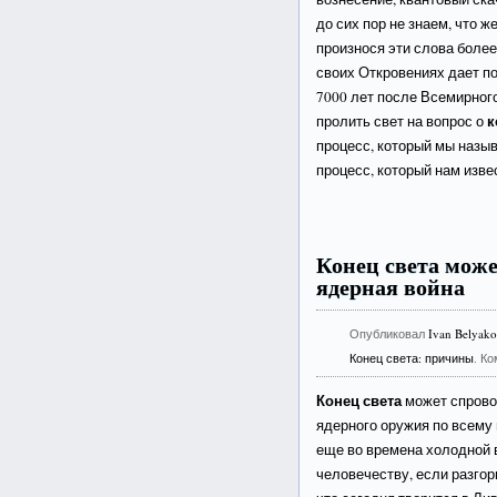
до сих пор не знаем, что 
произнося эти слова более
своих Откровениях дает по
7000 лет после Всемирного
к
пролить свет на вопрос о
процесс, который мы назыв
процесс, который нам изве
Конец света може
ядерная война
Опубликовал
Ivan Belyak
Конец света: причины
. К
Конец света
может спровоц
ядерного оружия по всему
еще во времена холодной 
человечеству, если разго