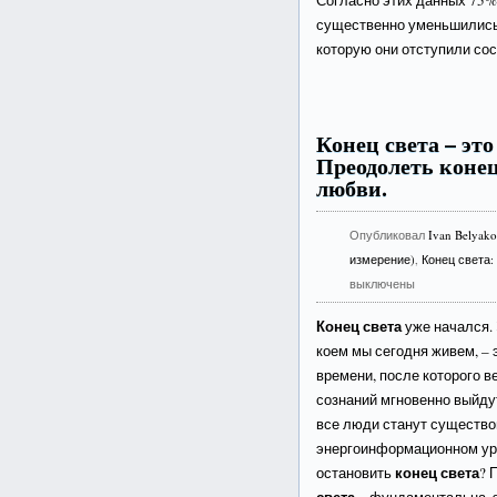
Согласно этих данных 75%
существенно уменьшились 
которую они отступили сос
Конец света – эт
Преодолеть конец
любви.
Опубликовал
Ivan Belyak
измерение)
,
Конец света:
выключены
Конец света
уже начался. 
коем мы сегодня живем, – э
времени, после которого 
сознаний мгновенно выйду
все люди станут существо
энергоинформационном уро
конец света
остановить
? 