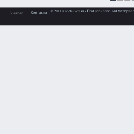
© 2011 KonetsSveta.ru - При копировании материа
Главная
Контакты