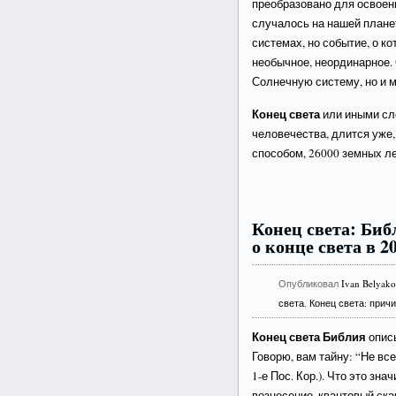
преобразовано для освоени
случалось на нашей планет
системах, но событие, о ко
необычное, неординарное.
Солнечную систему, но и м
Конец света
или иными сл
человечества, длится уже
способом, 26000 земных ле
Конец света: Би
о конце света в 2
Опубликовал
Ivan Belyak
света
,
Конец света: прич
Конец света Библия
опис
Говорю, вам тайну: “Не вс
1-е Пос. Кор.). Что это знач
вознесение, квантовый ска