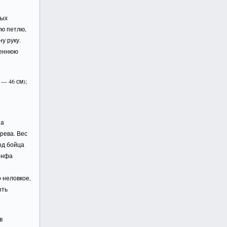
ных
ую петлю,
у руку.
реннюю
— 46 см);
на
рева. Вес
од бойца
Тонфа
 неловкое,
ыть
в