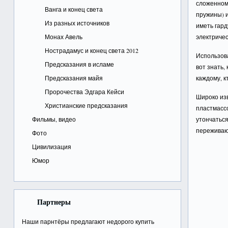
сложенном 
Ванга и конец света
пружины) и
Из разных источников
иметь гар
Монах Авель
электриче
Нострадамус и конец света 2012
Использова
Предсказания в исламе
вот знать,
Предсказания майя
каждому, к
Пророчества Эдгара Кейси
Широко изв
Христианские предсказания
пластмассо
Фильмы, видео
утончаться
переживают
Фото
Цивилизация
Юмор
Партнеры
Наши парнтёры предлагают недорого
купить