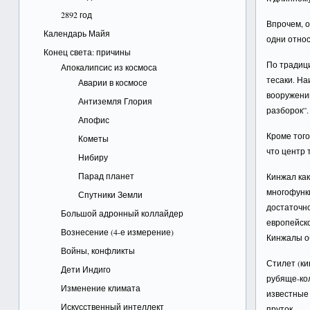
2892 год
Впрочем, о
Календарь Майя
одни относ
Конец света: причины
По традици
Апокалипсис из космоса
тесаки. Н
Аварии в космосе
вооружени
Антиземля Глория
разборок”.
Апофис
Кроме тог
Кометы
что центр 
Нибиру
Парад планет
Кинжал как
многофунк
Спутники Земли
достаточн
Большой адронный коллайдер
европейско
Вознесение (4-е измерение)
Кинжалы об
Войны, конфликты
Стилет (ки
Дети Индиго
рубяще-ко
Изменение климата
известные
Искусственный интеллект
пруток.