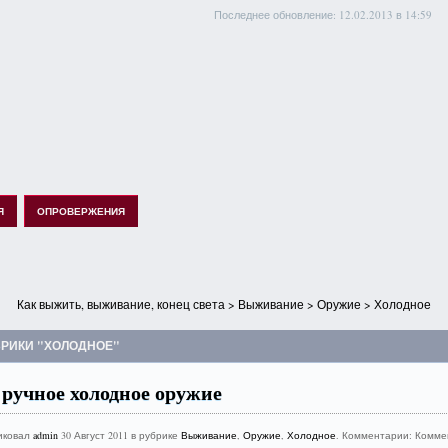
Последнее обновление: 12.02.2013 в 14:59
Я
ОПРОВЕРЖЕНИЯ
Как выжить, выживание, конец света
>
Выживание
>
Оружие
> Холодное
БРИКИ "ХОЛОДНОЕ"
ручное холодное оружие
иковал
admin
30 Август 2011 в рубрике
Выживание
,
Оружие
,
Холодное
. Комментарии:
Комме