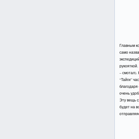
Главным к
само назва
экспедиций
рукояткой.
– смотал).
“Тайги” ча
благодаря
очень удоб
Эту вещь 
будет на в
отправляяс