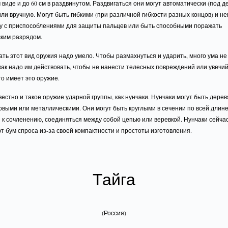
виде и до 60 см в раздвинутом. Раздвигаться они могут автоматически (под 
ли вручную. Могут быть гибкими (при различной гибкости разных концов) и не
ду с приспособлениями для защиты пальцев или быть способными поражать
ским разрядом.
ть этот вид оружия надо умело. Чтобы размахнуться и ударить, много ума не
 как надо им действовать, чтобы не нанести телесных повреждений или увечий
то имеет это оружие.
естно и такое оружие ударной группы, как нунчаки. Нунчаки могут быть дере
выми или металлическими. Они могут быть круглыми в сечении по всей длин
 к сочленению, соединяться между собой цепью или веревкой. Нунчаки сейча
 бум спроса из-за своей компактности и простоты изготовления.
Тайга
(Россия)