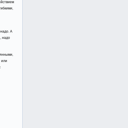
действием
гибкими,
 надо. А
, надо
вянными,
е или
с