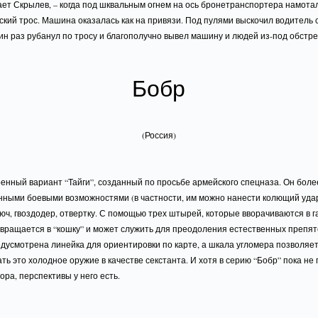
ет Скрылев, – когда под шквальным огнем на ось бронетранспортера намота
кий трос. Машина оказалась как на привязи. Под пулями выскочил водитель 
ин раз рубанул по тросу и благополучно вывел машину и людей из-под обстре
Бобр
(Россия)
оенный вариант “Тайги”, созданный по просьбе армейского спецназа. Он боле
нными боевыми возможностями (в частности, им можно нанести колющий удар
юч, гвоздодер, отвертку. С помощью трех штырей, которые вворачиваются в г
вращается в “кошку” и может служить для преодоления естественных препят
дусмотрена линейка для ориентировки по карте, а шкала угломера позволяе
ть это холодное оружие в качестве секстанта. И хотя в серию “Бобр” пока не
ора, перспективы у него есть.