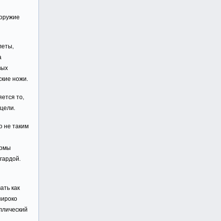
 оружие
леты,
а
вых
ские ножи.
ется то,
 цели.
о не таким
ормы
гардой.
ать как
широко
ллический