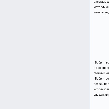
рассказыва
металличес
мачете, од
“Бобр” – в
с расшире
гаечный кл
“Бобр” пре
лезвии пре
использова
словам авт