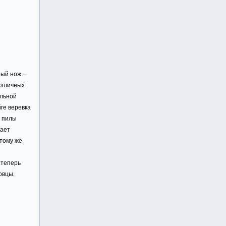
ный нож –
азличных
альной
ге веревка
й пилы
вает
тому же
 теперь
овцы,