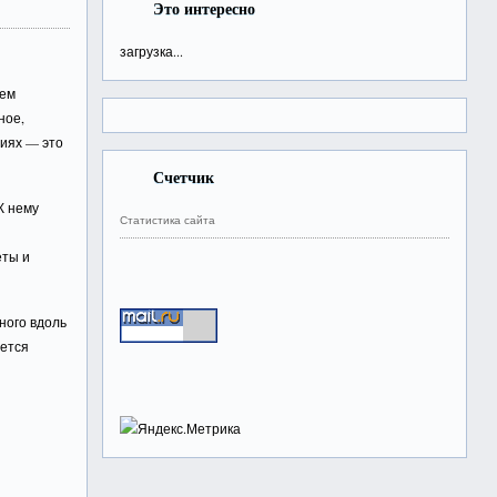
Это интересно
загрузка...
ием
ное,
иях — это
Счетчик
К нему
Статистика сайта
еты и
ного вдоль
яется