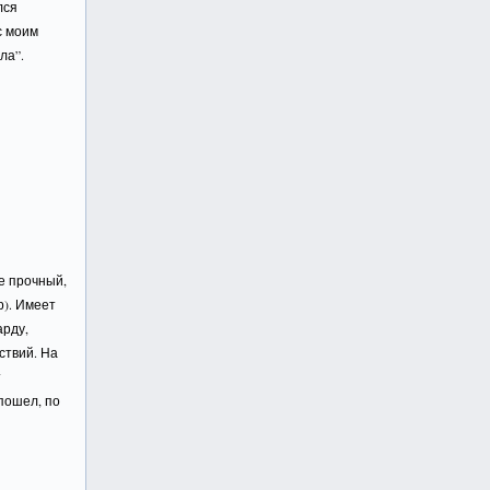
лся
с моим
ла”.
е прочный,
). Имеет
арду,
ствий. На
т
 пошел, по