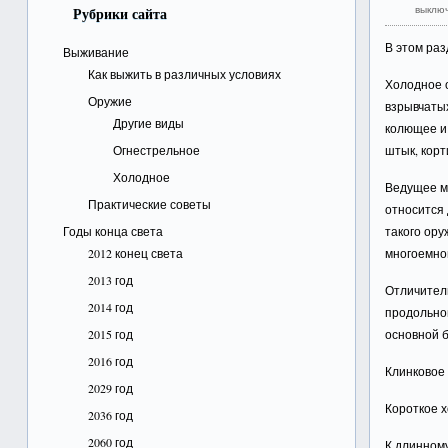
выклю
Рубрики сайта
В этом ра
Выживание
Как выжить в различных условиях
Холодное 
Оружие
взрывчаты
Другие виды
колющее и
Огнестрельное
штык, корт
Холодное
Ведущее ме
Практические советы
относится 
Годы конца света
такого ору
2012 конец света
многоемног
2013 год
Отличител
2014 год
продольной
2015 год
основной 
2016 год
Клинковое 
2029 год
Короткое х
2036 год
2060 год
К длинному