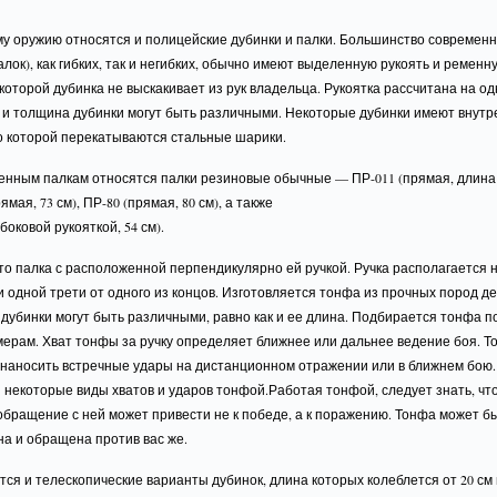
му оружию относятся и полицейские дубинки и палки. Большинство современ
алок), как гибких, так и негибких, обычно имеют выделенную рукоять и ременн
которой дубинка не выскакивает из рук владельца. Рукоятка рассчитана на одн
а и толщина дубинки могут быть различными. Некоторые дубинки имеют внут
о которой перекатываются стальные шарики.
енным палкам относятся палки резиновые обычные — ПР-011 (прямая, длина 
мая, 73 см), ПР-80 (прямая, 80 см), а также
боковой рукояткой, 54 см).
о палка с расположенной перпендикулярно ей ручкой. Ручка располагается 
 одной трети от одного из концов. Изготовляется тонфа из прочных пород де
дубинки могут быть различными, равно как и ее длина. Подбирается тонфа п
мерам. Хват тонфы за ручку определяет ближнее или дальнее ведение боя. 
 наносить встречные удары на дистанционном отражении или в ближнем бою.
некоторые виды хватов и ударов тонфой.Работая тонфой, следует знать, что
бращение с ней может привести не к победе, а к поражению. Тонфа может б
а и обращена против вас же.
ся и телескопические варианты дубинок, длина которых колеблется от 20 см 