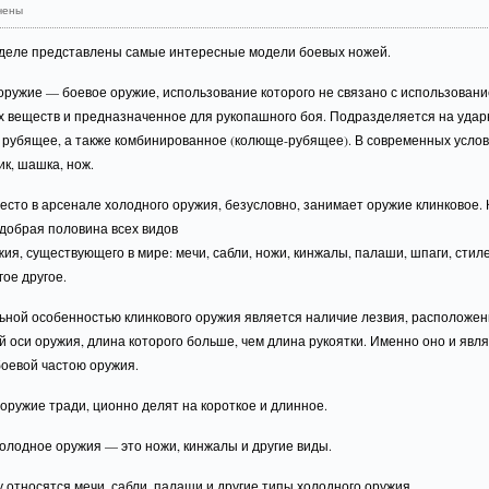
чены
зделе представлены самые интересные модели боевых ножей.
оружие — боевое оружие, использование которого не связано с использован
х веществ и предназначенное для рукопашного боя. Подразделяется на удар
 рубящее, а также комбинированное (колюще-рубящее). В современных услов
ик, шашка, нож.
сто в арсенале холодного оружия, безусловно, занимает оружие клинковое. 
добрая половина всех видов
жия, существующего в мире: мечи, сабли, ножи, кинжалы, палаши, шпаги, стил
ое другое.
ьной особенностью клинкового оружия является наличие лезвия, расположен
 оси оружия, длина которого больше, чем длина рукоятки. Именно оно и явл
боевой частою оружия.
оружие тради, ционно делят на короткое и длинное.
олодное оружия — это ножи, кинжалы и другие виды.
 относятся мечи, сабли, палаши и другие типы холодного оружия.