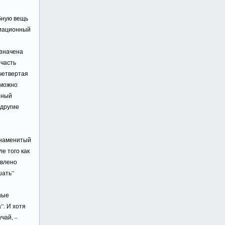
бную вещь
авиационный
азначена
 часть
четвертая
 можно
йный
 другие
знаменитый
е того как
овлено
шать”
ные
”. И хотя
чай, –