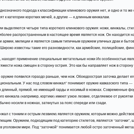
днозначного подхода к классификации клинкового оружия нет, и одно и то же
ят к категории коротких мечей, а другие — к длинным кинжалам.
и выделяются четыре типа короткого клинкового оружия: ножи, кинжалы, сти
аиболее распространенным в настоящее время является нож. Он находится н
и армии, милиции и является самым типичным оружием уличных драк и быто
 Широко известны такие его разновидности, как армейские, полицейские, фин
о, находят применение специальные метательные ножи Их особенностью явля
тяжести ножа смещен в сторону острия. Это как бы направляет нож в сторону
 оружие появился гораздо раньше, чем нож. Обоюдоострая заточка делает ег
циональным. У нас под словом кинжал” понимают оружие кавказского типа —
о длинный, прямой, не имеющий гарды и носимый в ножнах. Современные ф
го кинжала (например, кортики) имеют узкое лезвие, отделяемое от рукоятки 
ычно носили в ножнах, заткнутых за пояс спереди или сзади.
нжал с тонким и острым лезвием) является оружием, которым можно действов
лющим. Оружием, подходящим под категорию стилетов, являются “заточки”, 
 в уголовном мире. Под “заточкой” понимается любой остро заточенный мета