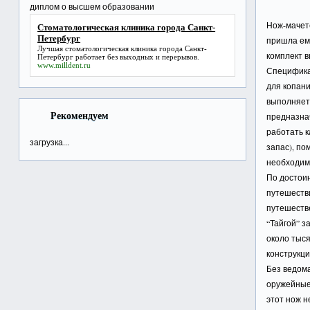
диплом о высшем образовании
Нож-мачете
Стоматологическая клиника города Санкт-
Петербург
пришла ему
Лучшая
стоматологическая клиника города Санкт-
комплект в
Петербург
работает без выходных и перерывов.
www.milldent.ru
Специфика
для копани
выполняет
Рекомендуем
предназнач
работать к
загрузка...
запас), по
необходим
По достои
путешестви
путешестве
“Тайгой” з
около тыся
конструкци
Без ведом
оружейные 
этот нож н