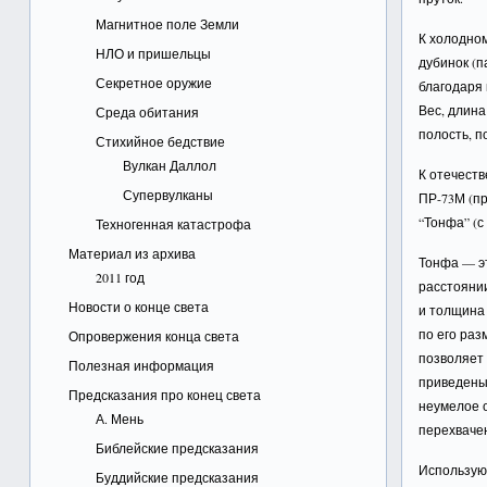
Магнитное поле Земли
К холодно
НЛО и пришельцы
дубинок (п
Секретное оружие
благодаря 
Вес, длин
Среда обитания
полость, п
Стихийное бедствие
Вулкан Даллол
К отечеств
Супервулканы
ПР-73М (пря
“Тонфа” (с 
Техногенная катастрофа
Материал из архива
Тонфа — эт
2011 год
расстоянии
Новости о конце света
и толщина 
по его раз
Опровержения конца света
позволяет
Полезная информация
приведены 
Предсказания про конец света
неумелое о
А. Мень
перехвачен
Библейские предсказания
Используют
Буддийские предсказания