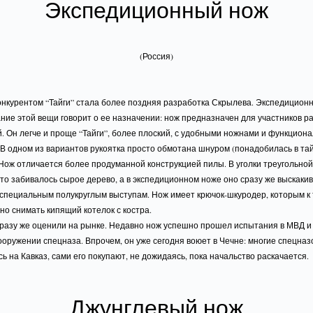
Экспедиционный нож
(Россия)
онкурентом “Тайги” стала более поздняя разработка Скрылева. Экспедицион
ние этой вещи говорит о ее назначении: нож предназначен для участников р
. Он легче и проще “Тайги”, более плоский, с удобными ножнами и функцион
 В одном из вариантов рукоятка просто обмотана шнуром (понадобилась в тай
 Нож отличается более продуманной конструкцией пилы. В уголки треугольно
сто забивалось сырое дерево, а в экспедиционном ноже оно сразу же выскаки
 специальным полукруглым выступам. Нож имеет крючок-шкуродер, которым к 
но снимать кипящий котелок с костра.
сразу же оценили на рынке. Недавно нож успешно прошел испытания в МВД и
ооружении спецназа. Впрочем, он уже сегодня воюет в Чечне: многие спецназ
ь на Кавказ, сами его покупают, не дожидаясь, пока начальство раскачается.
Джунглевый нож