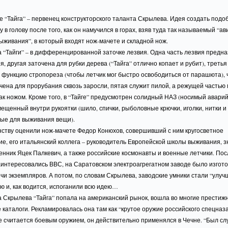
 “Тайга” – первенец конструкторского таланта Скрылева. Идея создать подо
 в голову после того, как он намучился в горах, взяв туда так называемый “
ыживания”, в который входят нож-мачете и складной нож.
 “Тайги” – в дифференцированной заточке лезвия. Одна часть лезвия предн
я, другая заточена для рубки дерева (“Тайга” отлично копает и рубит), третья
 функцию стропореза (чтобы летчик мог быстро освободиться от парашюта), 
ена для прорубания сквозь заросли, пятая служит пилой, а режущей частью
ак ножом. Кроме того, в “Тайге” предусмотрен солидный НАЗ (носимый авари
мещенный внутри рукоятки (шило, спички, рыболовные крючки, иголки, нитки и
ые для выживания вещи).
нству оценили нож-мачете Федор Конюхов, совершивший с ним кругосветное
е, его итальянский коллега – руководитель Европейской школы выживания, 
нник Яцек Палкевич, а также российские космонавты и военные летчики. Посл
аинтересовались ВВС, на Саратовском электроагрегатном заводе было изгот
чи экземпляров. А потом, по словам Скрылева, заводские умники стали “улуч
ю и, как водится, испоганили всю идею…
а Скрылева “Тайга” попала на американский рынок, вошла во многие престиж
каталоги. Рекламировалась она там как “крутое оружие российского спецназа
е считается боевым оружием, он действительно применялся в Чечне. “Был слу