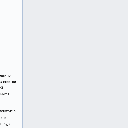
равило,
елигии, не
ей
емых в
понятие о
но и
з труда