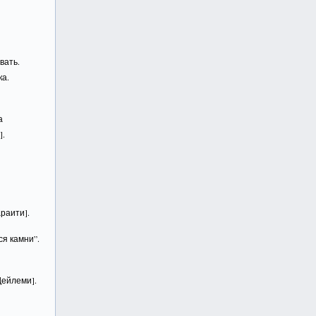
вать.
ка.
а
].
раити].
ся камни”.
Дейлеми].