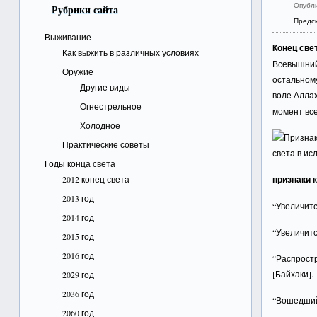
Опубл
Рубрики сайта
Предск
Выживание
Конец све
Как выжить в различных условиях
Всевышний
Оружие
остальному
Другие виды
воле Аллах
Огнестрельное
момент все
Холодное
Практические советы
Годы конца света
2012 конец света
признаки 
2013 год
“Увеличитс
2014 год
“Увеличитс
2015 год
2016 год
“Распростр
[Байхаки].
2029 год
2036 год
“Вошедший 
2060 год