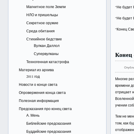
Магнитное поле Земли
“Не будет 
НЛО и пришельцы
“Не будет 
Секретное оружие
“Конец Све
Среда обитания
Стихийное бедствие
Вулкан Даллол
Конец 
Супервулканы
Техногенная катастрофа
Опубл
Материал из архива
2011 год
Многие рел
Новости о конце света
времени до
отрицает н
Опровержения конца света
Вселенной
Полезная информация
учении со
Предсказания про конец света
А. Мень
Тем не мен
том, как б
Библейские предсказания
отображен
Буддийские предсказания