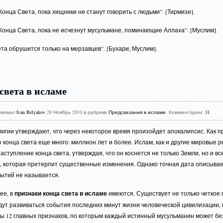
Конца Света, пока хищники не станут говорить с людьми”. [Тирмизи].
Конца Света, пока не исчезнут мусульмане, поминающие Аллаха”. [Муслим].
та обрушится только на мерзавцев”. [Бухари; Муслим].
света в исламе
иковал
Ivan Belyakov
28 Ноябрь 2010 в рубрике
Предсказания в исламе
. Комментарии:
31
игии утверждают, что через некоторое время произойдет апокалипсис. Как п
 конца света еще много: миллион лет и более. Ислам, как и другие мировые р
аступление конца света, утверждая, что он коснется не только Земли, но и вс
, которая претерпит существенные изменения. Однако точная дата описыва
бытий не называется.
ее, в
признаки конца света в исламе
имеются. Существует не только четкое 
удут развиваться события последних минут жизни человеческой цивилизации, 
ы 12 главных признаков, по которым каждый истинный мусульманин может бе