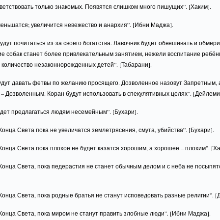
ветствовать только знакомых. Появятся слишком много пишущих”. [Хаким].
еньшатся; увеличится невежество и анархия”. [Ибни Маджа].
удут почитаться из-за своего богатства. Лавочник будет обвешивать и обмери
е собак станет более привлекательным занятием, нежели воспитание ребён
 количество незаконнорожденных детей”. [Табарани].
удут давать фетвы по желанию просящего. Дозволенное назовут Запретным, 
– Дозволенным. Коран будут использовать в спекулятивных целях”. [Дейлеми
дет предлагаться людям несемейным”. [Бухари].
Конца Света пока не увеличатся землетрясения, смута, убийства”. [Бухари].
Конца Света пока плохое не будет казатся хорошим, а хорошее – плохим”. [Ха
Конца Света, пока педерастия не станет обычным делом и с неба не посыпят
Конца Света, пока родные братья не станут исповедовать разные религии”. [
Конца Света, пока миром не станут править злобные люди”. [Ибни Маджа].