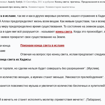
иковал
Anatoly Serdyk
18 Сентябрь 2011 в рубрике
Конец света: причины
,
Предсказания в исл
азания про конец света
. Комментарии:
Комментарии выключены
та в исламе
, так же и как в других мировых религиях, нашел отражение в Хади
 Аллах предопределяет жизнь всем вещам. Как живым существам, так и всем
 миру предопределено время существования. То состояние на земном шаре, 
а в один миг всё разрушится – называют
конец света
. Когда это произойдет, 
 живое прекратит свое существование на Земле.
Признаки конца света в исламе
Отвечая на вопрос про конец света, ислам предлагает следу
конца света из Хадисы
:
я торгвля, но сделки нельзя будет совершать без разрешения”. [Муслим].
я количество женщин, а мужчин станет меньше. Умножатся прелюбодеяния”. 
анится повсеместно музыка и увеличится количество беспечных и хулителей
в мечеть не станет исполнять молитву (приветствия мечети)”. [Табарани].