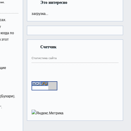
Это интересно
аме
,
загрузка...
сах.
у
когда по
в этот
Счетчик
Статистика сайта
ющие
[Бухари].
”.