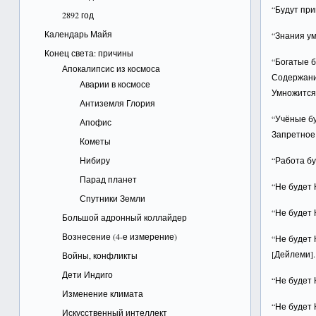
“Будут при
2892 год
Календарь Майя
“Знания ум
Конец света: причины
“Богатые б
Апокалипсис из космоса
Содержани
Аварии в космосе
Умножится
Антиземля Глория
“Учёные б
Апофис
Запретное 
Кометы
Нибиру
“Работа бу
Парад планет
“Не будет 
Спутники Земли
“Не будет 
Большой адронный коллайдер
Вознесение (4-е измерение)
“Не будет 
[Дейлеми].
Войны, конфликты
Дети Индиго
“Не будет 
Изменение климата
“Не будет 
Искусственный интеллект