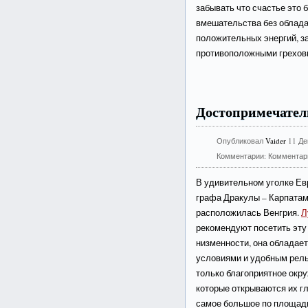
забывать что счастье это б
вмешательства без облад
положительных энергий, з
противоположными греховн
Достопримечател
Опубликовал
Vaider
11 Де
Комментарии:
Комментар
В удивительном уголке Ев
графа Дракулы – Карпатам
расположилась Венгрия.
Л
рекомендуют посетить эту
низменности, она обладае
условиями и удобным рель
только благоприятное окру
которые открываются их г
самое большое по площади