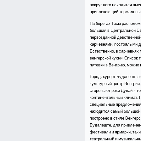
вокруг него находится выс
привлекающий термальным
На берегах Тисы располож
большая в Центральной Е
первозданной девственной
харчевнями, постоялыми д
Естественно, в харчевнях
венгерской кухни. Список
путевки в Венгрию, можно 
Город- курорт Будапешт, э
культурный центр Венгрии,
стороны от реки Дунай, чт
континентальный климат. 
специальные предложения
находится самый большой 
построено в стиле Венгерс
Будапеште, для привлечен
фестивали и ярмарки, таки
театральный и музыкальны