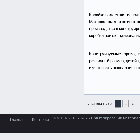
Коробка паллетная, испол
Материалом для ее изгото
производство и конструиро
коробки при складировани
Конструируемые короба, не
различный размер, дизайн,
и учитывать пожелания по
Страница 1 из 2
1
2
»
© 2011 KonetsSveta.ru - При копировании материа
Главная
Контакты