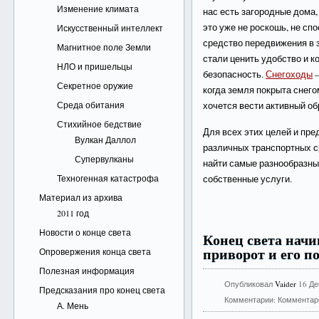
Изменение климата
нас есть загородные дома,
это уже не роскошь, не сп
Искусственный интеллект
средство передвижения в 
Магнитное поле Земли
стали ценить удобство и к
НЛО и пришельцы
безопасность.
Снегоходы
–
Секретное оружие
когда земля покрыта снего
Среда обитания
хочется вести активный о
Стихийное бедствие
Для всех этих целей и пр
Вулкан Даллол
различных транспортных с
Супервулканы
найти самые разнообразны
Техногенная катастрофа
собственные услуги.
Материал из архива
2011 год
Новости о конце света
Конец света нач
приворот и его п
Опровержения конца света
Полезная информация
Опубликовал
Vaider
16 Де
Предсказания про конец света
Комментарии:
Комментар
А. Мень