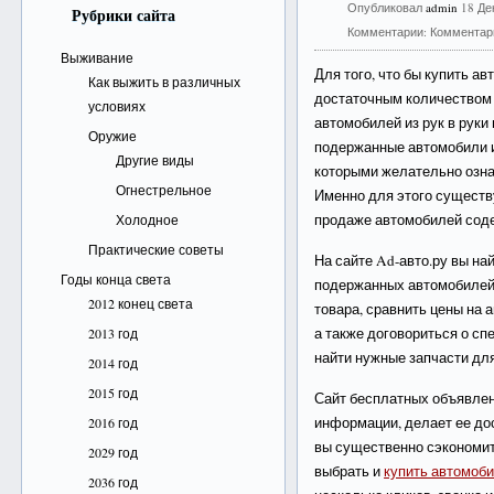
Опубликовал
admin
18 Де
Рубрики сайта
Комментарии:
Комментар
Выживание
Для того, что бы купить а
Как выжить в различных
достаточным количеством
условиях
автомобилей из рук в рук
Оружие
подержанные автомобили и
Другие виды
которыми желательно озна
Огнестрельное
Именно для этого существ
продаже автомобилей сод
Холодное
Практические советы
На сайте Ad-авто.ру вы на
Годы конца света
подержанных автомобилей
2012 конец света
товара, сравнить цены на 
а также договориться о с
2013 год
найти нужные запчасти дл
2014 год
2015 год
Сайт бесплатных объявле
информации, делает ее до
2016 год
вы существенно сэкономите
2029 год
выбрать и
купить автомоби
2036 год