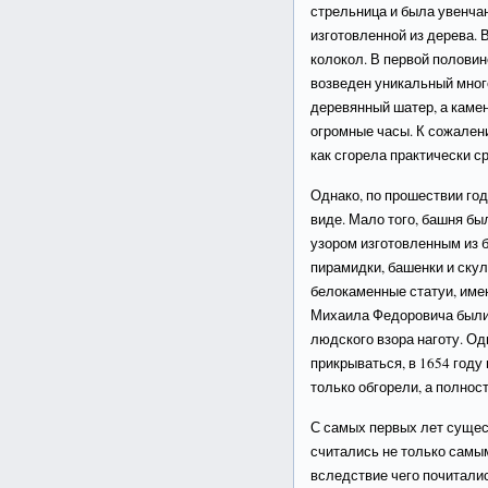
стрельница и была увенчан
изготовленной из дерева.
колокол. В первой половин
возведен уникальный мног
деревянный шатер, а каме
огромные часы. К сожалени
как сгорела практически ср
Однако, по прошествии го
виде. Мало того, башня б
узором изготовленным из б
пирамидки, башенки и ску
белокаменные статуи, име
Михаила Федоровича были 
людского взора наготу. О
прикрываться, в 1654 году 
только обгорели, а полнос
С самых первых лет сущес
считались не только самым
вследствие чего почиталис