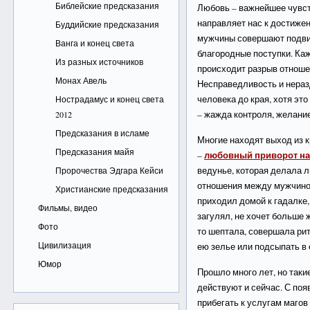
Библейские предсказания
Любовь – важнейшее чувст
направляет нас к достиже
Буддийские предсказания
мужчины совершают подви
Ванга и конец света
благородные поступки. Каж
Из разных источников
происходит разрыв отношен
Монах Авель
Несправедливость и нераз
человека до края, хотя это
Нострадамус и конец света
– жажда контроля, желание
2012
Предсказания в исламе
Многие находят выход из к
Предсказания майя
любовный приворот н
–
ведунье, которая делала 
Пророчества Эдгара Кейси
отношения между мужчиной
Христианские предсказания
приходил домой к гадалке,
Фильмы, видео
загулял, не хочет больше ж
Фото
то шептала, совершала ри
Цивилизация
ею зелье или подсыпать в 
Юмор
Прошло много лет, но таки
действуют и сейчас. С по
прибегать к услугам магов