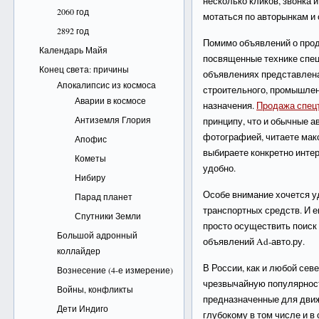
несколько кликов, звонка 
2060 год
мотаться по авторынкам и 
2892 год
Помимо объявлений о прод
Календарь Майя
посвященные технике спец
Конец света: причины
объявлениях представлена
Апокалипсис из космоса
строительного, промышлен
Аварии в космосе
назначения.
Продажа спец
Антиземля Глория
принципу, что и обычные а
фотографией, читаете мак
Апофис
выбираете конкретно инте
Кометы
удобно.
Нибиру
Особе внимание хочется у
Парад планет
транспортных средств. И е
Спутники Земли
просто осуществить поиск
Большой адронный
объявлений Ad-авто.ру.
коллайдер
В России, как и любой сев
Вознесение (4-е измерение)
чрезвычайную популярнос
Войны, конфликты
предназначенные для движ
Дети Индиго
глубокому в том числе и в