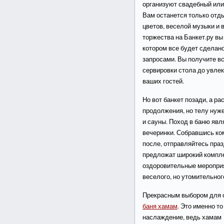
организуют свадебный или
Вам останется только отд
цветов, веселой музыки и 
торжества на Банкет.ру вы
котором все будет сделан
запросами. Вы получите вс
сервировки стола до увле
ваших гостей.
Но вот банкет позади, а ра
продолжения, но телу нуже
и сауны. Поход в баню яв
вечеринки. Собравшись ко
после, отправляйтесь праз
предложат широкий компле
оздоровительные мероприя
веселого, но утомительног
Прекрасным выбором для 
баня хамам
. Это именно т
наслаждение, ведь хамам