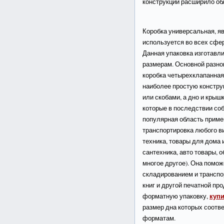
конструкции расширило об
Коробка универсальная, яв
используется во всех сфер
Данная упаковка изготавл
размерам. Основной разно
коробка четырехклапанная
наиболее простую констру
или скобами, а дно и крыш
которые в последствии со
популярная область примен
транспортировка любого в
техника, товары для дома
сантехника, авто товары, 
многое другое). Она помо
складированием и транспор
книг и другой печатной пр
купи
форматную упаковку,
размер дна которых соотв
форматам.