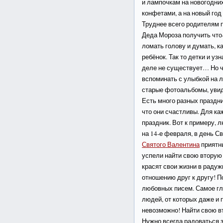
и лампочкам на новогодних
конфетами, а на новый год 
Труднее всего родителям п
Деда Мороза получить что
ломать голову и думать, ка
ребёнок. Так то детки и уз
деле не существует… Но че
вспоминать с улыбкой на л
старые фотоальбомы, увиде
Есть много разных праздни
что они счастливы. Для ка
праздник. Вот к примеру,
на 14-е февраля, в день С
Святого Валентина
приятны
успели найти свою вторую
красят свои жизни в радуж
отношению друг к другу! П
любовных писем. Самое гла
людей, от которых даже и 
невозможно! Найти свою в
Нужно всегда радоваться з