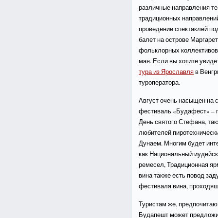
различные направления те
традиционных направлений
проведение спектаклей по
балет на острове Маргарет
фольклорных коллективов.
мая. Если вы хотите увиде
тура из Ярославля
в Венгр
туроператора.
Август очень насыщен на 
фестиваль «Будафест» – п
День святого Стефана, та
любителей пиротехническ
Дунаем. Многим будет инт
как Национальный иудейск
ремесел, Традиционная я
вина также есть повод за
фестиваля вина, проходяще
Туристам же, предпочита
Будапешт может предложит