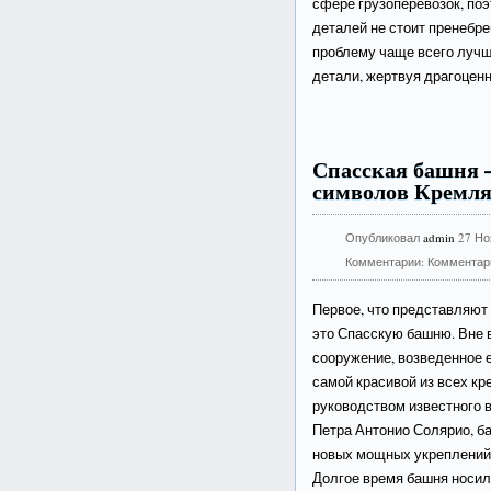
сфере грузоперевозок, по
деталей не стоит пренебре
проблему чаще всего лучш
детали, жертвуя драгоцен
Спасская башня 
символов Кремл
Опубликовал
admin
27 Но
Комментарии:
Комментар
Первое, что представляют
это Спасскую башню. Вне 
сооружение, возведенное е
самой красивой из всех к
руководством известного в
Петра Антонио Солярио, б
новых мощных укреплений 
Долгое время башня носил