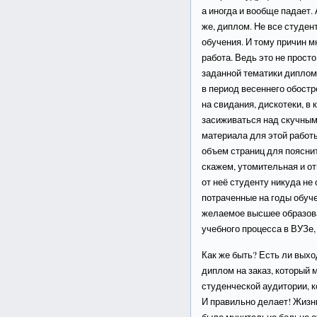
а иногда и вообще падает.
же, диплом. Не все студе
обучения. И тому причин м
работа. Ведь это не прост
заданной тематики диплома
в период весеннего обост
на свидания, дискотеки, в 
засиживаться над скучным
материала для этой работы
объем страниц для поясни
скажем, утомительная и о
от неё студенту никуда не 
потраченные на годы обуче
желаемое высшее образова
учебного процесса в ВУЗе,
Как же быть? Есть ли выхо
диплом на заказ, который 
студенческой аудитории, 
И правильно делает! Жизнь