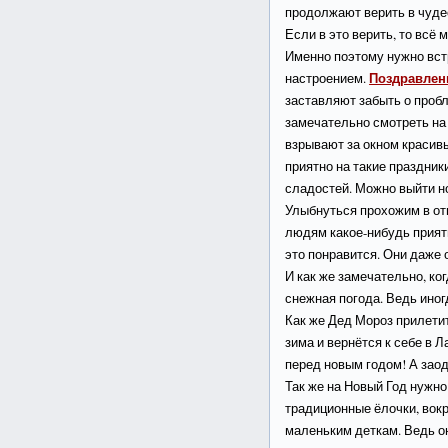
продолжают верить в чуде
Если в это верить, то всё м
Именно поэтому нужно вст
Поздравлен
настроением.
заставляют забыть о пробл
замечательно смотреть на
взрывают за окном красив
приятно на такие праздник
сладостей. Можно выйти но
Улыбнуться прохожим в от
людям какое-нибудь прия
это понравится. Они даже 
И как же замечательно, ко
снежная погода. Ведь иногд
Как же Дед Мороз прилетит 
зима и вернётся к себе в Л
перед новым годом! А заод
Так же на Новый Год нужно
традиционные ёлочки, вок
маленьким деткам. Ведь о