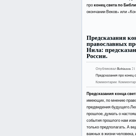
конец света по Библ
про
окончании Веков» или «Ко
Предсказания кон
православных пр
Нила: предсказан
России.
Опубликовал
Robinzon
21
Предсказания про конец 
Комментарии:
Комментар
Предсказания конца свет
имеющих, по мнению право
предвидения будущего.Лю
прошлое, думать о настоя
события прошлого нам изв
только предполагать. А ве
важных в жизни человека,