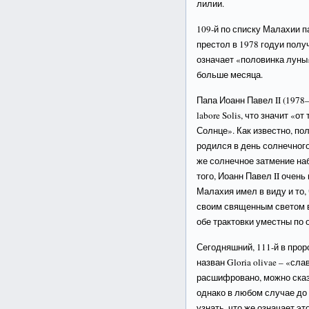
лилии.
109-й по списку Малахии п
престол в 1978 годуи получ
означает «половинка луны»
больше месяца.
Папа Иоанн Павел II (1978
labore Solis, что значит «о
Солнце». Как известно, п
родился в день солнечного
же солнечное затмение на
того, Иоанн Павел II очен
Малахия имел в виду и то,
своим священным светом вс
обе трактовки уместны по 
Сегодняшний, 111-й в прор
назван Gloria olivae – «сл
расшифровано, можно сказа
однако в любом случае до
узнать, что же означает эт