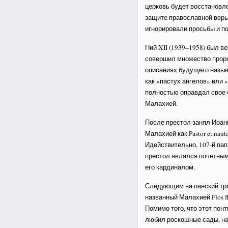
церковь будет восстановле
защите православной вер
игнорировали просьбы и п
Пий XII (1939–1958) был в
совершил множество проро
описаниях будущего называл
как «пастух ангелов» или 
полностью оправдал свое 
Малахией.
После престол занял Иоанн
Малахией как Pastor et nau
Идействительно, 107-й пап
престол являлся почетным
его кардиналом.
Следующим на панский тро
названный Малахией Flos fl
Помимо того, что этот по
любил роскошные сады, на