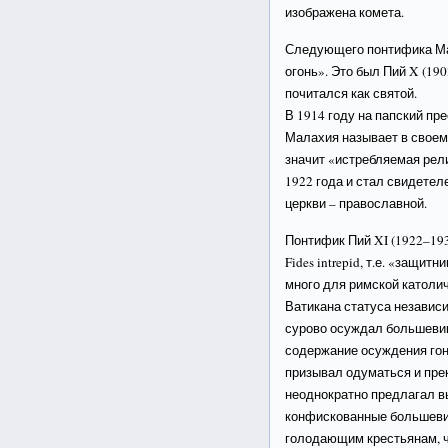
изображена комета.
Следующего понтифика Мал
огонь». Это был Пий X (19
почитался как святой.
В 1914 году на папский пр
Малахия называет в своем 
значит «истребляемая рел
1922 года и стал свидете
церкви – православной.
Понтифик Пий XI (1922–19
Fides intrepid, т.е. «защит
много для римской католи
Ватикана статуса независи
сурово осуждал большевик
содержание осуждения гон
призывал одуматься и пре
неоднократно предлагал в
конфискованные большеви
голодающим крестьянам, чт