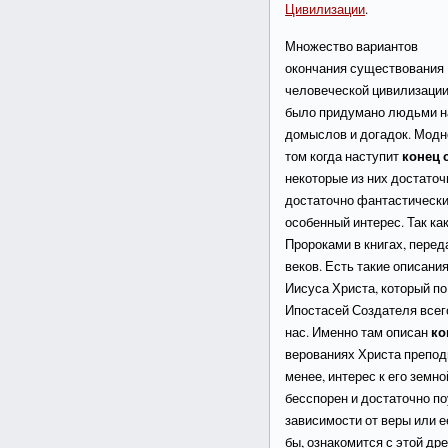
Цивилизации
.
Множество вариантов
окончания существования
человеческой цивилизаци
было придумано людьми н
домыслов и догадок. Модно
конец 
том когда наступит
некоторые из них достато
достаточно фантастически
особенный интерес. Так ка
Пророками в книгах, перед
веков. Есть такие описания
Иисуса Христа, который по
Ипостасей Создателя всег
ко
нас. Именно там описан
верованиях Христа преподн
менее, интерес к его земно
бесспорен и достаточно по
зависимости от веры или е
бы, ознакомится с этой др