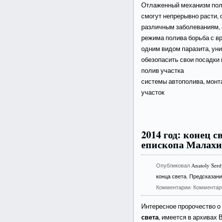
Отлаженный механизм поли
смогут непрерывно расти, 
различным заболеваниям, 
режима полива борьба с в
одним видом паразита, ун
обезопасить свои посадки 
полив участка
системы автополива, монтаж
участок
2014 год: конец с
епископа Малах
Опубликовал
Anatoly Ser
конца света
,
Предсказани
Комментарии:
Комментар
Интересное пророчество о 
света
, имеется в архивах 