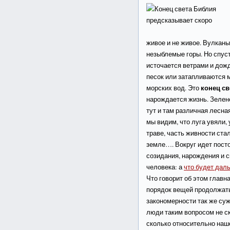
живое и не живое. Вулканы
незыблемые горы. Но спуст
источается ветрами и дож
песок или затапливаются 
конец св
морских вод. Это
нарождается жизнь. Зелене
тут и там различная лесн
мы видим, что луга увяли,
траве, часть живности ста
земле…. Вокруг идет пост
созидания, нарождения и 
человека: а
что будет дал
Что говорит об этом главн
порядок вещей продолжать
закономерности так же суж
люди таким вопросом не с
сколько относительно наш