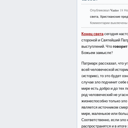
Опубликовал
Vaider
18 Но
света
,
Христианские пред
Комментарии выключены
Конец света
сегодня насто
стороной и Святейший Пат
говорит
выступлений. Что
Божьем замысле?
Патриарх рассказал, что у
всей человеческой истори
(историю), то это будет оз
случае зло подчинит себе 
мире есть добро и до тех п
род человеческий не угасне
жизнеспособно только зло 
является источником смер
мире, маленькое или больш
Соответственно, если зло н
распространятся и в итоге 