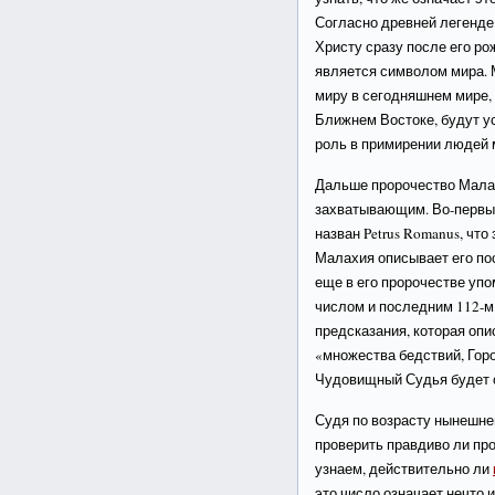
Согласно древней легенде
Христу сразу после его ро
является символом мира. 
миру в сегодняшнем мире,
Ближнем Востоке, будут 
роль в примирении людей 
Дальше пророчество Малах
захватывающим. Во-первых,
назван Petrus Romanus, что
Малахия описывает его по
еще в его пророчестве упо
числом и последним 112-м
предсказания, которая опи
«множества бедствий, Гор
Чудовищный Судья будет 
Судя по возрасту нынешне
проверить правдиво ли пр
узнаем, действительно ли
это число означает нечто и