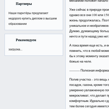
механизм положит начало
Партнеры
Уже сейчас в природе про
Наши парнтёры предлагают
однако все они 100 или 15
недорого
купить диплом о высшем
жизнь продолжалась. Поэто
образовании
уникальное и необратимое
Думаю, думающему больши
нечто и пути назад уже нет
Рекомендуем
А пока время еще есть, и е
загрузка...
помнить, что в любой моме
бы к этому моменту оказат
божью на челе.
———- Полезная информ
Полив участка – это вещь
посадок, газона, кроме то
умеренно увлажненную поч
микроклимат, что делает 
комфортным. Идеально с
тем более сегодня имеетс