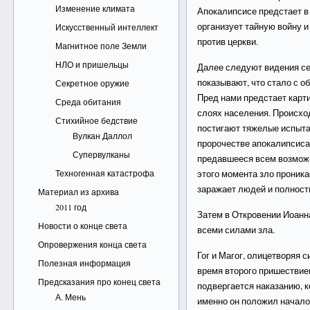
Изменение климата
Апокалипсисе предстает в
организует тайную войну 
Искусственный интеллект
против церкви.
Магнитное поле Земли
НЛО и пришельцы
Далее следуют видения се
показывают, что стало с о
Секретное оружие
Пред нами предстает карт
Среда обитания
слоях населения. Происхо
Стихийное бедствие
постигают тяжелые испыта
Вулкан Даллол
пророчестве апокалипсиса
Супервулканы
предавшееся всем возможн
Техногенная катастрофа
этого момента зло проника
заражает людей и полност
Материал из архива
2011 год
Затем в Откровении Иоанн
Новости о конце света
всеми силами зла.
Опровержения конца света
Гог и Магог, олицетворяя 
Полезная информация
время второго пришествием
Предсказания про конец света
подвергается наказанию, к
А. Мень
именно он положил начало