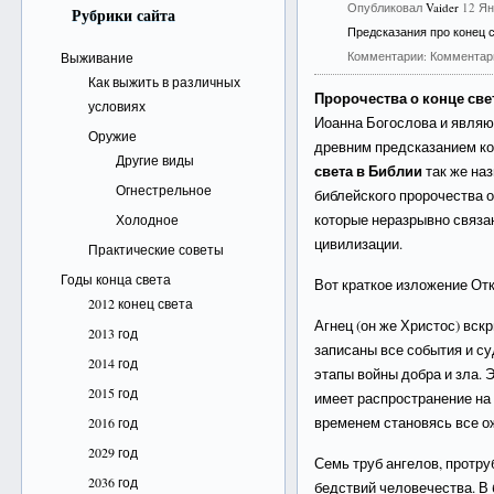
Опубликовал
Vaider
12 Ян
Рубрики сайта
Предсказания про конец 
Комментарии:
Комментар
Выживание
Как выжить в различных
Пророчества о конце све
условиях
Иоанна Богослова и явля
Оружие
древним предсказанием ко
Другие виды
света в Библии
так же на
Огнестрельное
библейского пророчества о
которые неразрывно связа
Холодное
цивилизации.
Практические советы
Годы конца света
Вот краткое изложение Отк
2012 конец света
Агнец (он же Христос) вскр
2013 год
записаны все события и с
2014 год
этапы войны добра и зла. 
2015 год
имеет распространение на 
временем становясь все о
2016 год
2029 год
Семь труб ангелов, протру
2036 год
бедствий человечества. В