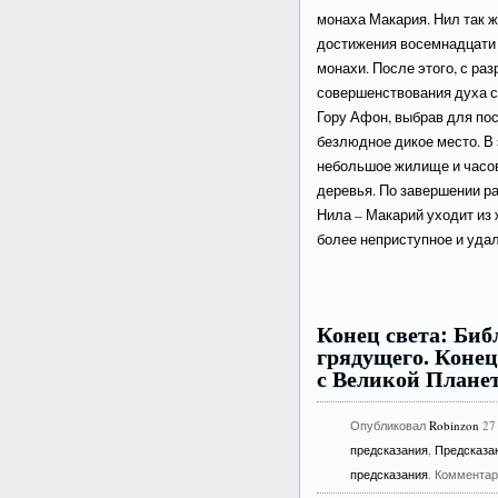
монаха Макария. Нил так ж
достижения восемнадцати 
монахи. После этого, с ра
совершенствования духа с
Гору Афон, выбрав для по
безлюдное дикое место. В
небольшое жилище и часо
деревья. По завершении ра
Нила – Макарий уходит из 
более неприступное и удал
Конец света: Би
грядущего. Конец
с Великой Планет
Опубликовал
Robinzon
27
предсказания
,
Предсказан
предсказания
. Коммента