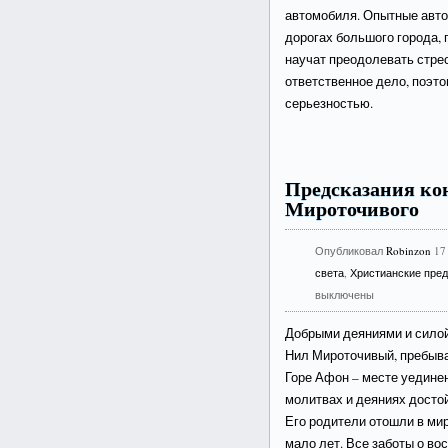
автомобиля. Опытные авто
дорогах большого города,
научат преодолевать стре
ответственное дело, поэто
серьезностью.
Предсказания ко
Мироточивого
Опубликовал
Robinzon
17
света
,
Христианские пред
выключены
Добрыми деяниями и силой
Нил Мироточивый, пребыва
Горе Афон – месте уедине
молитвах и деяниях досто
Его родители отошли в мир
мало лет. Все заботы о во