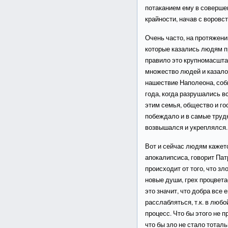
потаканием ему в соверше
крайности, начав с воровс
Очень часто, на протяжени
которые казались людям п
правило это крупномасшта
множество людей и казалос
нашествие Наполеона, соб
года, когда разрушались в
этим семья, общество и го
побеждало и в самые труд
возвышался и укреплялся.
Вот и сейчас людям кажетс
апокалипсиса, говорит Пат
происходит от того, что зл
новые души, грех процветае
это значит, что добра все
расслабляться, т.к. в люб
процесс. Что бы этого не 
что бы зло не стало тотал