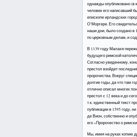
однажды опубликовано (в ко
человек его написавший бы
епископе ирландских горо
О’Моргере. Его свидетельс
наши дни, было создано в 
по церковным делам, и со
В 1139 году Малахя переж
будущего римской католич
Согласно увиденному, конц
престол взойдет последни
пророчества. Вокруг спец
долгие годы, да что там го
отлично описал многих по
престол с 12 века и до се
т.к. единственный текст пр
публикации в 1595 году, н
де Вион, собственно и опу
его «Пророчество о римски
Мы, имея на руках копию 