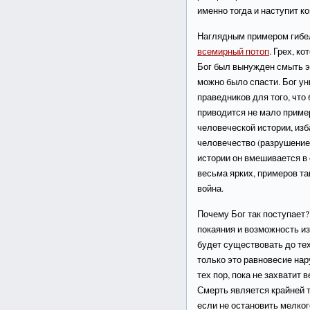
именно тогда и наступит к
Наглядным примером гибел
всемирный потоп
. Грех, к
Бог был вынужден смыть эт
можно было спасти. Бог ун
праведников для того, что
приводится не мало пример
человеческой истории, изб
человечество (разрушение
истории он вмешивается в
весьма ярких, примеров та
война.
Почему Бог так поступает
покаяния и возможность из
будет существовать до тех
только это равновесие нар
тех пор, пока не захватит 
Смерть является крайней т
если не остановить мелког