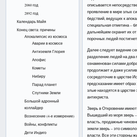
описывается непосредстве
2060 год
проявление в мире злых си
2892 год
бедствий, ведущих к апок
Календарь Майя
специальная отметина – бл
Конец света: причины
дальнейшем охранит их от 
Апокалипсис из космоса
порочных людей постигнет
Аварии в космосе
Далее следует видение се
Антиземля Глория
разделение людей на два 
Апофис
ознаменован силами добра,
Кометы
продолжает и даже усилив
Нибиру
сосредоточие в царстве Ис
предсказании имеет образ 
Парад планет
злые находятся в царстве
Спутники Земли
антихриста.
Большой адронный
коллайдер
Зверь в Откровении имеют
Вышедший из моря зверь – 
Вознесение (4-е измерение)
власть, продажные чиновни
Войны, конфликты
земли зверь – это символ
Дети Индиго
власти. Все эти стороны ж