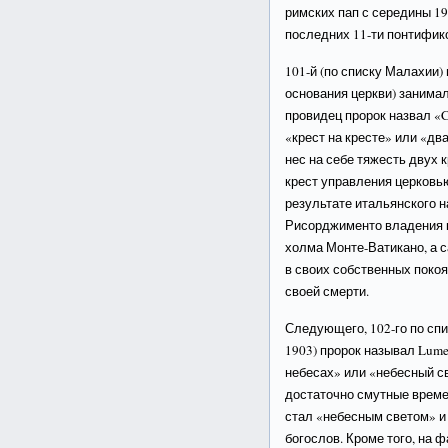
римских пап с середины 19
последних 11-ти понтифико
101-й (по списку Малахии) 
основания церкви) занимал 
провидец пророк назвал «C
«крест на кресте» или «дв
нес на себе тяжесть двух 
крест управления церковью
результате итальянского 
Рисорджименто владения к
холма Монте-Ватикано, а с
в своих собственных покоя
своей смерти.
Следующего, 102-го по спи
1903) пророк называл Lumen
небесах» или «небесный св
достаточно смутные време
стал «небесным светом» и
богослов. Кроме того, на 