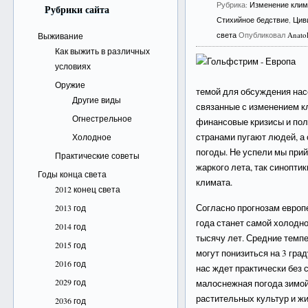
Рубрика:
Изменение клим
Рубрики сайта
Стихийное бедствие
,
Цив
света
Опубликовал
Anato
Выживание
Как выжить в различных
условиях
Оружие
темой для обсуждения нас
Другие виды
связанные с изменением к
Огнестрельное
финансовые кризисы и по
странами пугают людей, а
Холодное
погоды. Не успели мы прий
Практические советы
жаркого лета, так синопти
Годы конца света
климата.
2012 конец света
Согласно прогнозам европ
2013 год
года станет самой холодн
2014 год
тысячу лет. Средние темпе
2015 год
могут понизиться на 3 град
2016 год
нас ждет практически без 
2029 год
малоснежная погода зимой
растительных культур и ж
2036 год