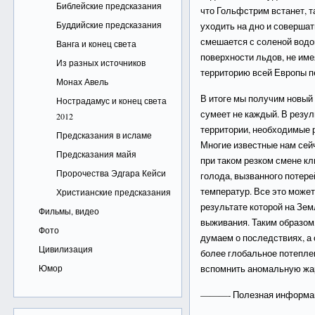
Библейские предсказания
что Гольфстрим встанет, т
Буддийские предсказания
уходить на дно и совершат
смешается с соленой водо
Ванга и конец света
поверхности льдов, не име
Из разных источников
территорию всей Европы п
Монах Авель
В итоге мы получим новый
Нострадамус и конец света
сумеет не каждый. В резул
2012
территории, необходимые 
Предсказания в исламе
Многие известные нам сей
Предсказания майя
при таком резком смене к
Пророчества Эдгара Кейси
голода, вызванного потере
температур. Все это может
Христианские предсказания
результате которой на Зем
Фильмы, видео
выживания. Таким образом,
Фото
думаем о последствиях, а 
Цивилизация
более глобальное потеплен
Юмор
вспомнить аномальную жар
———- Полезная информ