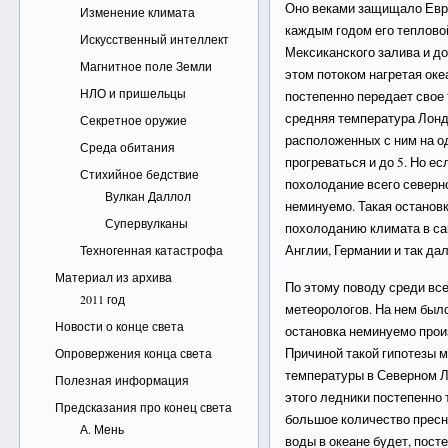
Оно веками защищало Евро
Изменение климата
каждым годом его теплово
Искусственный интеллект
Мексиканского залива и д
Магнитное поле Земли
этом потоком нагретая оке
НЛО и пришельцы
постепенно передает свое
средняя температура Лондо
Секретное оружие
расположенных с ним на о
Среда обитания
прогреваться и до 5. Но е
Стихийное бедствие
похолодание всего северн
Вулкан Даллол
неминуемо. Такая остановк
Супервулканы
похолоданию климата в с
Англии, Германии и так дал
Техногенная катастрофа
Материал из архива
По этому поводу среди все
2011 год
метеорологов. На нем был
Новости о конце света
остановка неминуемо произ
Причиной такой гипотезы 
Опровержения конца света
температуры в Северном Ле
Полезная информация
этого ледники постепенно 
Предсказания про конец света
большое количество пресно
А. Мень
воды в океане будет, посте