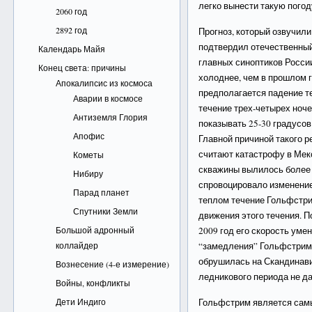
легко вынести такую погод
2060 год
2892 год
Прогноз, который озвучил
подтвердил отечественный
Календарь Майя
главных синоптиков Росси
Конец света: причины
холоднее, чем в прошлом г
Апокалипсис из космоса
предполагается падение те
Аварии в космосе
течение трех-четырех ноч
Антиземля Глория
показывать 25-30 градусов
Апофис
Главной причиной такого 
считают катастрофу в Мек
Кометы
скважины вылилось более 
Нибиру
спровоцировало изменение
Парад планет
теплом течение Гольфстри
Спутники Земли
движения этого течения. П
Большой адронный
2009 год его скорость умен
коллайдер
“замедления” Гольфстрим
обрушилась на Скандинави
Вознесение (4-е измерение)
ледникового периода не да
Войны, конфликты
Дети Индиго
Гольфстрим является сам