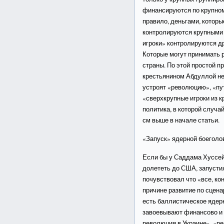
финансируются по крупном
правило, деньгами, которы
контролируются крупными 
игроки» контролируются д
Которые могут принимать р
страны. По этой простой п
крестьянином Абдуллой не
устроят «революцию», «пут
«сверхкрупные игроки из к
политика, в которой случа
см выше в начале статьи.
«Запуск» ядерной боеголо
Если бы у Саддама Хуссей
долететь до США, запустил 
почувствовал что «все, кон
причине развитие по сцена
есть баллистическое ядерн
завоевывают финансово и 
революция в Украине», «ре