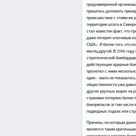
преднамеренной организац
пришлось доложить прези
происшествие с этими же р
территории штата в Северн
стал известен факт, что п
даже потерял ключевые ко
США». И более того, это п
месяц-другой. В 2006 году
стратегический бомбардир
действующие ядерные бое
пролетел с ними нескольк
один – мало не показалось
общественности уже давно 
других крупных морях на р
странами потеряно более
боеприпасов (в том числе 
подводных лодках или стр
Причины, по которым данно
является таким критичным:
установлена система безо