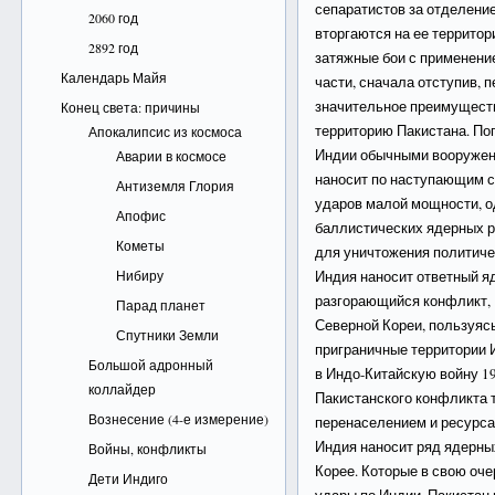
сепаратистов за отделени
2060 год
вторгаются на ее территор
2892 год
затяжные бои с применени
Календарь Майя
части, сначала отступив, 
значительное преимуществ
Конец света: причины
территорию Пакистана. По
Апокалипсис из космоса
Индии обычными вооружени
Аварии в космосе
наносит по наступающим с
Антиземля Глория
ударов малой мощности, о
Апофис
баллистических ядерных р
Кометы
для уничтожения политиче
Нибиру
Индия наносит ответный я
разгорающийся конфликт, 
Парад планет
Северной Кореи, пользуяс
Спутники Земли
приграничные территории И
Большой адронный
в Индо-Китайскую войну 19
коллайдер
Пакистанского конфликта 
Вознесение (4-е измерение)
перенаселением и ресурс
Индия наносит ряд ядерны
Войны, конфликты
Корее. Которые в свою оч
Дети Индиго