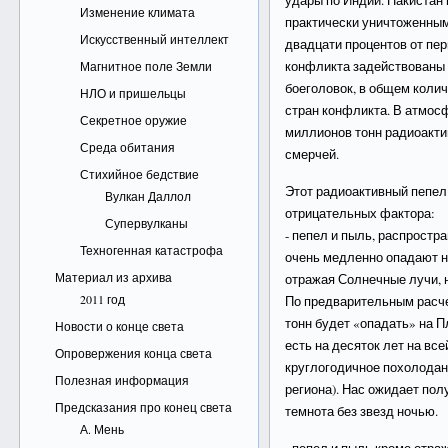
удары по Индии. Пакистан
Изменение климата
практически уничтоженными
Искусственный интеллект
двадцати процентов от пер
конфликта задействованы 
Магнитное поле Земли
боеголовок, в общем коли
НЛО и пришельцы
стран конфликта. В атмос
Секретное оружие
миллионов тонн радиоакти
Среда обитания
смерчей.
Стихийное бедствие
Этот радиоактивный пепел
Вулкан Даллол
отрицательных фактора:
Супервулканы
- пепел и пыль, распрост
Техногенная катастрофа
очень медленно опадают н
Материал из архива
отражая Солнечные лучи, н
2011 год
По предварительным расче
тонн будет «опадать» на П
Новости о конце света
есть на десяток лет на вс
Опровержения конца света
круглогодичное похолодани
Полезная информация
региона). Нас ожидает пол
Предсказания про конец света
темнота без звезд ночью.
А. Мень