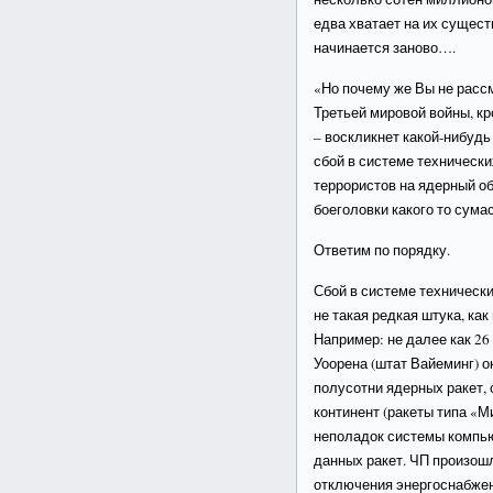
едва хватает на их сущес
начинается заново….
«Но почему же Вы не расс
Третьей мировой войны, кр
– воскликнет какой-нибудь
сбой в системе технически
террористов на ядерный об
боеголовки какого то сум
Ответим по порядку.
Сбой в системе техническ
не такая редкая штука, как
Например: не далее как 26
Уоорена (штат Вайеминг) 
полусотни ядерных ракет, 
континент (ракеты типа «М
неполадок системы компь
данных ракет. ЧП произош
отключения энергоснабжен