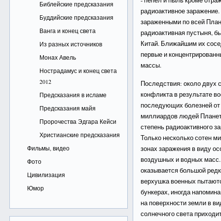
- пепел и пыль кроме отра
Библейские предсказания
радиоактивное заражение. 
Буддийские предсказания
зараженными по всей План
Ванга и конец света
радиоактивная пустыня, бы
Китай. Ближайшим их сос
Из разных источников
первые и концентрирован
Монах Авель
массы.
Нострадамус и конец света
2012
Последствия: около двух 
конфликта в результате во
Предсказания в исламе
последующих болезней от 
Предсказания майя
миллиардов людей Плане
Пророчества Эдгара Кейси
степень радиоактивного з
Христианские предсказания
Только несколько сотен м
Фильмы, видео
зонах заражения в виду о
воздушных и водных масс.
Фото
оказывается большой редк
Цивилизация
верхушка военных пытают
Юмор
бункерах, иногда напомин
на поверхности земли в ви
солнечного света приходи