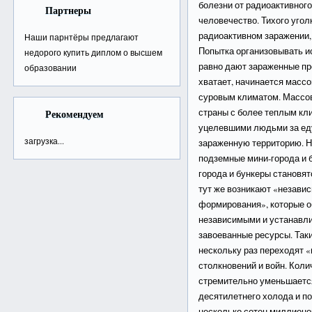
болезни от радиоактивног
Партнеры
человечество. Тихого уголк
радиоактивном заражении,
Наши парнтёры предлагают
Попытка организовывать и
недорого
купить диплом о высшем
равно дают зараженные про
образовании
хватает, начинается массо
суровым климатом. Массов
страны с более теплым кл
Рекомендуем
уцелевшими людьми за еду
загрузка...
зараженную территорию. Н
подземные мини-города и 
города и бункеры становя
тут же возникают «незави
формирования», которые о
независимыми и устанавли
завоеванные ресурсы. Так
нескольку раз переходят «и
столкновений и войн. Кол
стремительно уменьшается
десятилетнего холода и п
несколько сотен миллионо