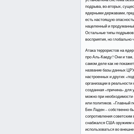
подрыва, во-вторых, суще
ядерными державами, пре
есть настоящую опасность
нацеленный и продуманны
Остальные типы подрывов 
восприятия, но глобально 
Атака террористов на яде
про Аль-Каеду? Они и там, 
самом деле как не покаже
название базы данных ЦРУ,
настроенных и других «по
организации в реальности 
созданная «причина» для 
можно при необходимости
или политиков. «Главный 
Бен Ладен – собственно б
сопротивления советским 
снабжался США оружием и
использоваться во внешне