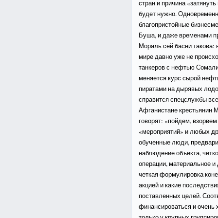
стран и причина «затянуть 
будет нужно. Одновременн
благопристойные бизнесм
Буша, и даже временами п
Мораль сей басни такова: 
мире давно уже не происхо
танкеров с нефтью Сомали
меняется курс сырой нефт
пиратами на дырявых лодоч
справится спецслужбы все
Афганистане крестьянин М
говорят: «пойдем, взорвем
«мероприятий» и любых др
обученные люди, предвари
наблюдение объекта, четк
операции, материальное и
четкая формулировка конеч
акцией и какие последств
поставленных целей. Соот
финансироваться и очень 
только у крупных группиро