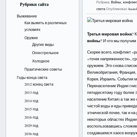
Рубрика:
Войны, конфлик
Рубрики сайта
света
Опубликовал
Anato
Выживание
Как выжить в различных
условиях
Третья мировая война
? 
Оружие
войны
? И что мы получим 
Другие виды
Скорее всего, конфликт «
Огнестрельное
«точек напряженности», с
Холодное
оружием. Это снова список
Практические советы
Великобритания, Франция, 
Годы конца света
Корея, Израиль. События 
2012 конец света
Перенаселение Индии (чис
пятидесятому году более 
2013 год
население Китая) а так же
2014 год
чистой воды и еды приведе
2015 год
этнической почве, так и н
2016 год
некоторых областях Индии
2029 год
воспользовавшись сложив
создавшемся хаосе вооруж
2036 год