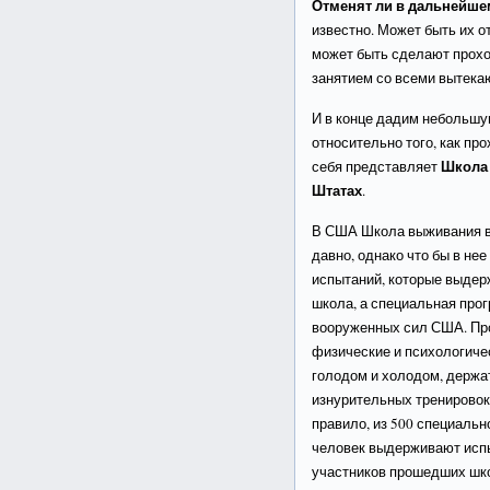
Отменят ли в дальнейш
известно. Может быть их о
может быть сделают прох
занятием со всеми вытек
И в конце дадим небольш
относительно того, как пр
Школа
себя представляет
Штатах
.
В США Школа выживания 
давно, однако что бы в не
испытаний, которые выдерж
школа, а специальная про
вооруженных сил США. Пр
физические и психологиче
голодом и холодом, держат
изнурительных тренировок)
правило, из 500 специальн
человек выдерживают испы
участников прошедших шк