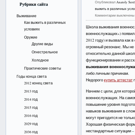
Опубликовал
Anatoly Ser
Рубрики сайта
выжить в различных усло
Комментарии выключены
Выживание
Как выжить в различных
Школа выживания военнос
условиях
военнослужащих») появилас
Оружие
2012 году) и вызвала как в
Другие виды
огромный резонанс. Мы не
Огнестрельное
относительно данной школ
функционировании и расс
Холодное
выживания военнослуж
Практические советы
либо личным причинам.
Годы конца света
Недорого
купить аттестат
п
2012 конец света
Начнем с цели, для котор
2013 год
военнослужащих. На само
2014 год
повышение уровня подгото
2015 год
навыков выживания в слож
2016 год
могут пригодится не только
2029 год
Хорошая физическая форма
нестандартные ситуации – 
2036 год