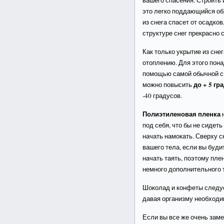
вашего спасения. Строить и
это легко поддающийся об
из снега спасет от осадков
структуре снег прекрасно 
Как только укрытие из снег
отоплению. Для этого пон
помощью самой обычной с
до + 5 гр
можно повысить
-40 градусов.
Полиэтиленовая пленка
н
под себя, что бы не сидеть
начать намокать. Сверху сн
вашего тела, если вы буди
начать таять, поэтому пле
немного дополнительного 
Шоколад и конфеты следу
давая организму необходи
Если вы все же очень зам