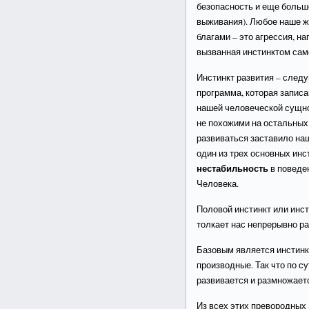
безопасность и еще больш
выживания). Любое наше 
благами – это агрессия, н
вызванная инстинктом сам
Инстинкт развития – сле
программа, которая записа
нашей человеческой сущно
не похожими на остальных
развиваться заставило наш
один из трех основных инс
нестабильность
в поведен
Человека.
Половой инстинкт или инст
толкает нас непрерывно р
Базовым является инстинкт
производные. Так что по с
развивается и размножает
Из всех этих превородных