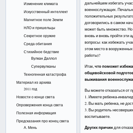
дальнейшем избегать уча
Изменение климата
военнослужащих. Печально
Искусственный интеллект
положительных результато
Магнитное поле Земли
договорились в самом нача
НЛО и пришельцы
может быть множество. Но 
вновь и вновь пройти эти 
Секретное оружие
вопросы: как избежать уча
Среда обитания
этом место в вооруженных 
Стихийное бедствие
работы)?
Вулкан Даллол
что поможет избежа
Итак,
Супервулканы
общевойсковой подгото
Техногенная катастрофа
выживания военнослуж
Материал из архива
2011 год
Вы можете отказаться от 
1. Имеете ребенка-инвалид
Новости о конце света
2. Вы мать ребенка, не дос
Опровержения конца света
3. Вы родитель несовершен
Полезная информация
воспитываете.
Предсказания про конец света
Других причин
для отказа
А. Мень