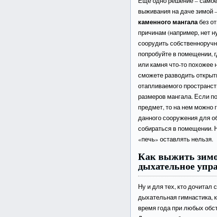
Еще одно решение – самое
выживания на даче зимой 
каменного мангала
без от
причинам (например, нет 
соорудить собственноручн
попробуйте в помещении, г
или камня что-то похожее 
сможете разводить открыты
отапливаемого пространст
размеров мангала. Если п
предмет, то на нем можно 
данного сооружения для о
собираться в помещении. 
«печь» оставлять нельзя.
Как выжить зимо
дыхательное упр
Ну и для тех, кто дочитал 
дыхательная гимнастика, к
время года при любых обс