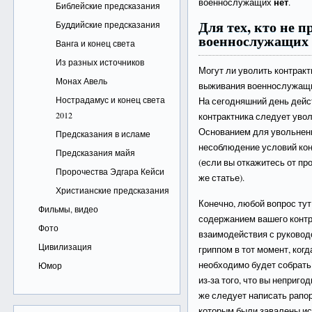
нет
военнослужащих
.
Библейские предсказания
Для тех, кто не
Буддийские предсказания
военнослужащих
Ванга и конец света
Из разных источников
Могут ли уволить контрак
Монах Авель
выживания военнослужащ
Нострадамус и конец света
На сегодняшний день дейст
2012
контрактника следует увол
Основанием для увольнени
Предсказания в исламе
несоблюдение условий кон
Предсказания майя
(если вы откажитесь от пр
Пророчества Эдгара Кейси
же статье).
Христианские предсказания
Конечно, любой вопрос ту
Фильмы, видео
содержанием вашего контр
Фото
взаимодействия с руковод
Цивилизация
гриппом в тот момент, ког
необходимо будет собрать 
Юмор
из-за того, что вы неприго
же следует написать рапор
которым были завалены ис