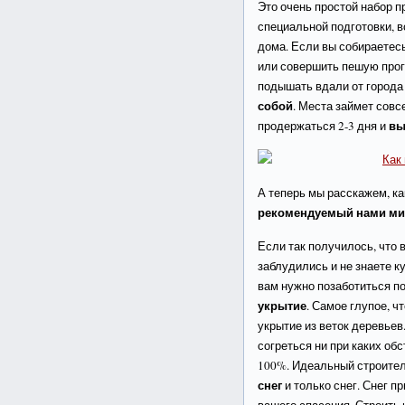
Это очень простой набор п
специальной подготовки, в
дома. Если вы собираетесь
или совершить пешую прогу
подышать вдали от города
собой
. Места займет совс
вы
продержаться 2-3 дня и
А теперь мы расскажем, ка
рекомендуемый нами ми
Если так получилось, что 
заблудились и не знаете ку
вам нужно позаботиться по
укрытие
. Самое глупое, ч
укрытие из веток деревьев
согреться ни при каких об
100%. Идеальный строител
снег
и только снег. Снег п