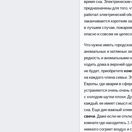
время сна. Электрические
предназначены для того, ч
работал электрический об
заканчивается коротким з
в лучшем случае, пожаром
опасно и совсем не целесо
Что нужно иметь городско
аномальных и затяжных зи
редкость и аномальными н
ходить дома в верхней оде
ком
не будет, приобретите
на каждого члена семьи. Э
Европы, где аварии в сфе
устраняются очень-очень б
с холодом шутки плохи. Ду
каждый, ее имеет смысл и
сна. Еще дин важный элеме
свечи
. Даже если не откл
комнате где находитесь 2-3
немного согреет воздух и 