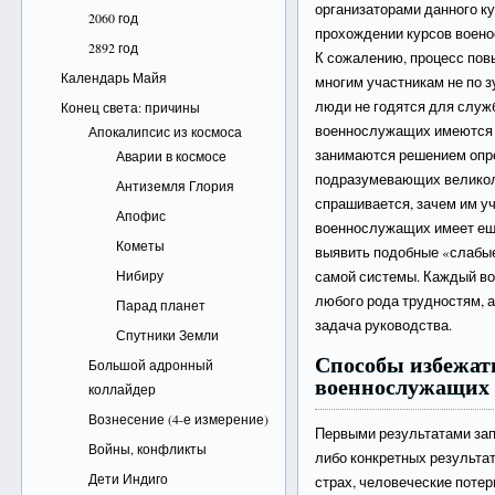
организаторами данного ку
2060 год
прохождении курсов воено
2892 год
К сожалению, процесс пов
Календарь Майя
многим участникам не по зу
люди не годятся для служ
Конец света: причины
военнослужащих имеются 
Апокалипсис из космоса
занимаются решением опре
Аварии в космосе
подразумевающих великол
Антиземля Глория
спрашивается, зачем им у
Апофис
военнослужащих имеет еще
Кометы
выявить подобные «слабы
Нибиру
самой системы. Каждый во
любого рода трудностям, а
Парад планет
задача руководства.
Спутники Земли
Способы избежа
Большой адронный
военнослужащих
коллайдер
Вознесение (4-е измерение)
Первыми результатами зап
Войны, конфликты
либо конкретных результа
Дети Индиго
страх, человеческие потер