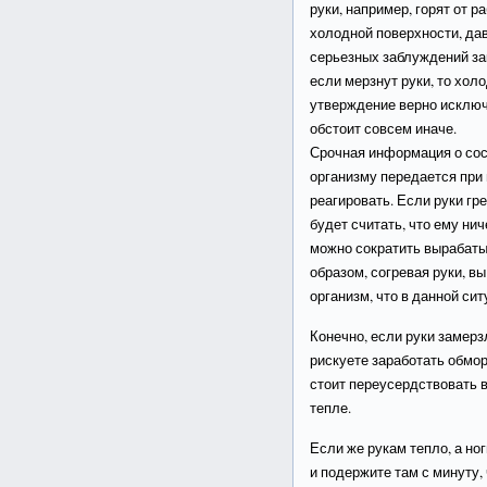
руки, например, горят от р
холодной поверхности, да
серьезных заблуждений за
если мерзнут руки, то холо
утверждение верно исключи
обстоит совсем иначе.
Срочная информация о со
организму передается при 
реагировать. Если руки гре
будет считать, что ему нич
можно сократить вырабаты
образом, согревая руки, в
организм, что в данной си
Конечно, если руки замерзл
рискуете заработать обморо
стоит переусердствовать в
тепле.
Если же рукам тепло, а ног
и подержите там с минуту, 