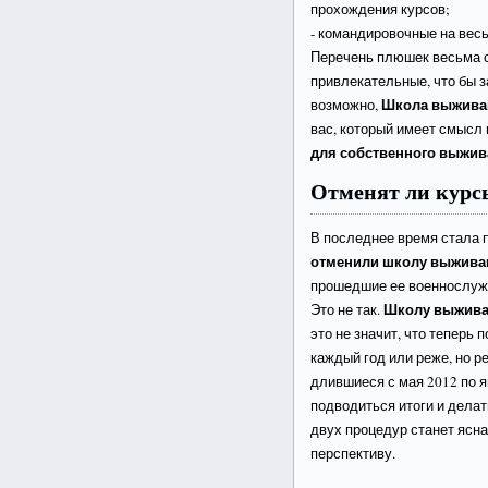
прохождения курсов;
- командировочные на вес
Перечень плюшек весьма ск
привлекательные, что бы з
Школа выжива
возможно,
вас, который имеет смысл
для собственного выжи
Отменят ли кур
В последнее время стала 
отменили школу выжива
прошедшие ее военнослуж
Школу выжива
Это не так.
это не значит, что теперь
каждый год или реже, но р
длившиеся с мая 2012 по я
подводиться итоги и делат
двух процедур станет ясна 
перспективу.