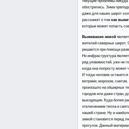
текущие проблемы никуда 
обострились. Зима препо
даже для наших широт холо
как выжи
расскажет о том
которые может попасть со
Выживание зимой
являет
жителей северных широт. 
решается при помощи раз
Но инфраструктура являет
ряд уязвимостей, уже не г
когда она попросту может 
И тогда человек останется
ветрами, морозом, снегом. 
произошло на обширных те
городов или даже стран, д
выходящее. Куда более р
отключением тепла и света
нашей стране. Ну и наибол
зимой становится перед л
прогулок. Данный материал