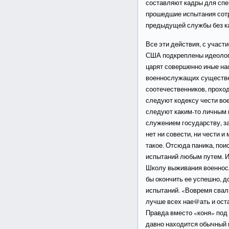
составляют кадры для сп
прошедшие испытания сот
предыдущей службы без ка
Все эти действия, с участ
США подкреплены идеологи
царят совершенно иные на
военнослужащих существе
соотечественников, прохо
следуют кодексу чести во
следуют каким-то личным 
служением государству, з
нет ни совести, ни чести и
такое. Отсюда паника, пои
испытаний любым путем. И 
Школу выживания военносл
бы окончить ее успешно, д
испытаний. «Вовремя свали
лучше всех нае@ать и оста
Правда вместо «коня» под
давно находится обычный 