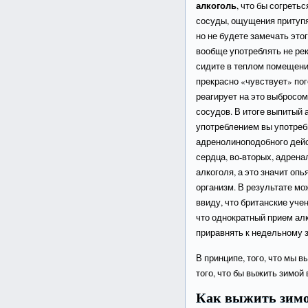
алкоголь
, что бы согреть
сосуды, ощущения притупят
но не будете замечать этог
вообще употреблять не ре
сидите в теплом помещении
прекрасно «чувствует» пог
реагирует на это выбросом
сосудов. В итоге выпитый 
употреблением вы употре
адренолиноподобного дейс
сердца, во-вторых, адрена
алкоголя, а это значит о
организм. В результате мо
ввиду, что британские уче
что однократный прием алк
приравнять к недельному 
В принципе, того, что мы 
того, что бы выжить зимой 
Как выжить зимо