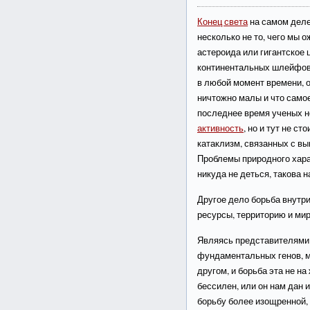
Конец света
на самом деле 
несколько не то, чего мы 
астероида или гигантское
континентальных шлейфов,
в любой момент времени, 
ничтожно малы и что само
последнее время ученых н
активность
, но и тут не с
катаклизм, связанных с в
Проблемы природного харак
никуда не деться, такова 
Другое дело борьба внутр
ресурсы, территорию и мир
Являясь представителями 
фундаментальных генов, м
другом, и борьба эта не на
бессилен, или он нам дан и
борьбу более изощренной,