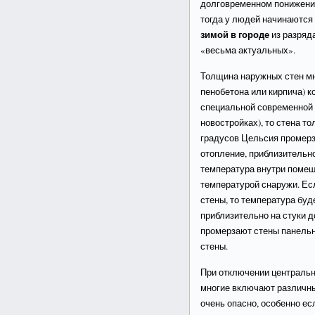
долговременном понижении
тогда у людей начинаются 
зимой в городе
из разряд
«весьма актуальных».
Толщина наружных стен мн
пенобетона или кирпича) к
специальной современной п
новостройках), то стена то
градусов Цельсия промерз
отопление, приблизительно
температура внутри помещ
температурой снаружи. Есл
стены, то температура бу
приблизительно на стуки д
промерзают стены панельн
стены.
При отключении центральн
многие включают различны
очень опасно, особенно е