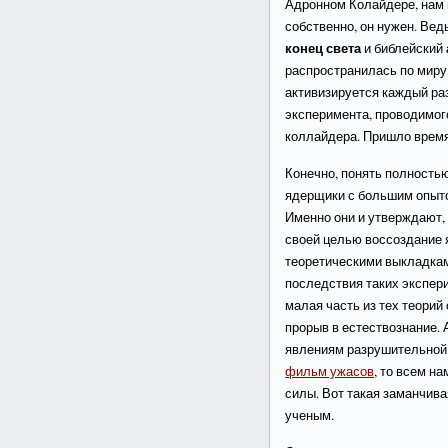
Адронном Колайдере, нам 
собственно, он нужен. Ве
конец света
и библейский
распространилась по миру
активизируется каждый ра
эксперимента, проводимого
коллайдера. Пришло врем
Конечно, понять полность
ядерщики с большим опыто
Именно они и утверждают,
своей целью воссоздание 
теоретическими выкладкам
последствия таких экспери
малая часть из тех теорий 
прорыв в естествознание.
явлениям разрушительной
фильм ужасов
, то всем н
силы. Вот такая заманчива
ученым.