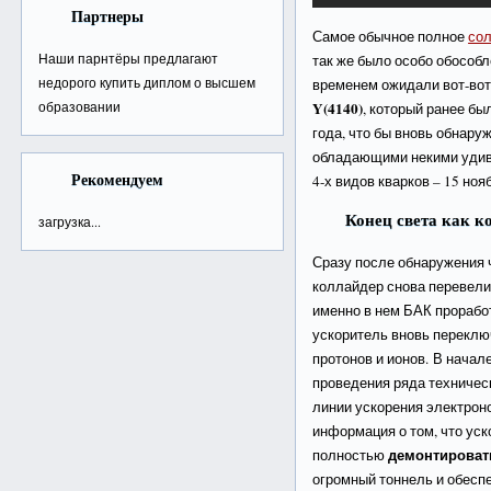
Партнеры
Самое обычное полное
сол
Наши парнтёры предлагают
так же было особо обособл
недорого
купить диплом о высшем
временем ожидали вот-во
образовании
Y(4140)
, который ранее бы
года, что бы вновь обнару
обладающими некими удив
Рекомендуем
4-х видов кварков – 15 ноя
Конец света как к
загрузка...
Сразу после обнаружения 
коллайдер снова перевели
именно в нем БАК проработ
ускоритель вновь переклю
протонов и ионов. В начал
проведения ряда техничес
линии ускорения электроно
информация о том, что ус
демонтировать
полностью
огромный тоннель и обес