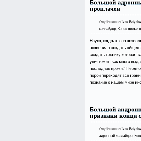
Большой адронны
проплачен
Опубликовал
Ivan Belyak
коллайдер
,
Конец света: 
Наука, когда-то она позво
позволила создать обществ
создать технику которая т
уничтожит. Как много выд
последнее время? Ни одног
порой переходят все грани
познание о нашем мире ино
Большой андронн
признаки конца 
Опубликовал
Ivan Belyak
адронный коллайдер
,
Кон