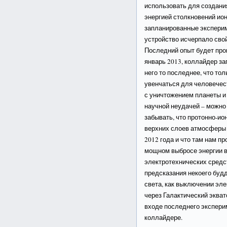
использовать для создан
энергией столкновений ионо
запланированные экспери
устройство исчерпало свой
Последний опыт будет прои
январь 2013, коллайдер з
него то последнее, что то
увенчаться для человечес
с уничтожением планеты и
научной неудачей – можно
забывать, что протонно-и
верхних слоев атмосферы 
2012 года и что там нам пр
мощном выбросе энергии в
электротехнических средст
предсказания некоего буд
света, как выключении эл
через Галактический эква
входе последнего экспер
коллайдере.