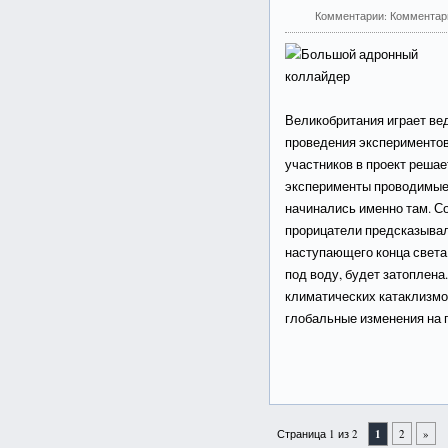
Комментарии:
Комментар
Великобритания играет ве
проведения экспериментов
участников в проект решае
эксперименты проводимы
начинались именно там. Со
прорицатели предсказывал
наступающего конца света 
под воду, будет затоплена
климатических катаклизмов
глобальные изменения на 
Страница 1 из 2
1
2
»