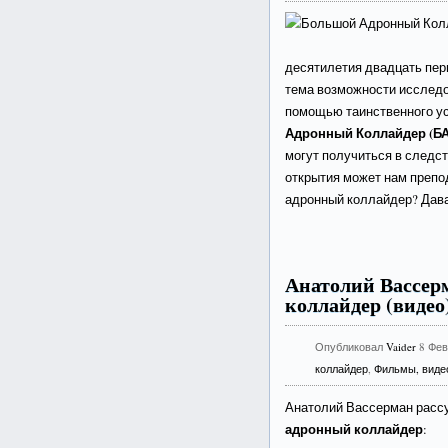
десятилетия двадцать пер
тема возможности исслед
помощью таинственного у
Адронный Коллайдер (БА
могут получиться в следст
открытия может нам препод
адронный коллайдер? Дав
Анатолий Вассер
коллайдер (видео
Опубликовал
Vaider
8 Фев
коллайдер
,
Фильмы, виде
Анатолий Вассерман рас
адронный коллайдер
: