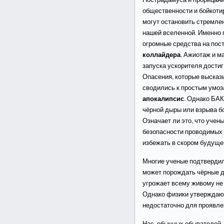
общественности и бойкоти
могут остановить стремле
нашей вселенной. Именно 
огромные средства на пос
коллайдера
. Ажиотаж и м
запуска ускорителя достиг
Опасения, которые высказ
сводились к простым умо
апокалипсис
. Однако БАК
чёрной дыры или взрыва б
Означает ли это, что учен
безопасности проводимых 
избежать в скором будущ
Многие ученые подтвердил
может порождать чёрные ды
угрожает всему живому не 
Однако физики утверждаю
недостаточно для проявле
Нас, обычных обывателей,