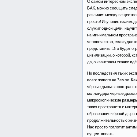
О самом интересном экспе
БАК, можно сообщить сле
различия между веществом
просто! Изучение взаимод
служит одной цели: научи
на минимальном пространс
человечество, если удастс
представить. Это будет о
цивилизации, о которой, кс
да, о квантовом скачке идё
Но последствия таких экс
всего живого на Земле. Ка
чёрные дыры в пространств
коллайдера чёрные дыры 
микроскопические размеры
таких пространств с матер
образование чёрной дыры 
продолжительностью жизни
Нас просто поглотит анти
существовать.