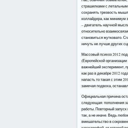
страшилками с летальным 
сохранять трезвость мышл
коллайдера, как минимум 
– двигатель научной мысли
относительно взаимосвязи 
становиться жутковато. С
ничуть не лучше других с
Массовый психоз 2012 по
(Европейской организации 
важнейший эксперимент, п
как раз в декабре 2012 год
напасть то такая с этим 20
замечая подвоха, останавл
Официальная причина оста
следующая: пополнения за
работы. Повторный запуск 
так, а не иначе. Ведь люб
вмешательство в сокровен
катастрофой, от которой п