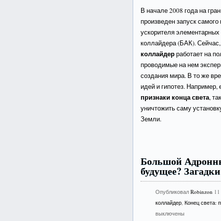
В начале 2008 года на гра
произведен запуск самого
ускорителя элементарных 
коллайдера (БАК). Сейчас,
коллайдер
работает на п
проводимые на нем экспер
создания мира. В то же вр
идей и гипотез. Например, 
признаки конца света
, т
уничтожить саму установку
Земли.
Большой Адронны
будущее? Загадки
Опубликовал
Robinzon
11
коллайдер
,
Конец света: 
выключены