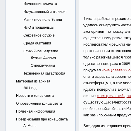
Изменение климата
Искусственный интеллект
4 июля, работая в режиме 
Магнитное поле Земли
удалось обнаружить частиц
НЛО и пришельцы
эксперимент по поиску ан
Секретное оружие
существенному результату
Среда обитания
исследователи решили нач
протон-ионным столкновен
Стихийное бедствие
только разогнавшиеся про
Вулкан Даллол
единственного раза в 2009 
Супервулканы
придумал
конец света 22 
Техногенная катастрофа
опыта вырастала вероятно
Материал из архива
атмосферы (мы, в том числе
2011 год
идиоты поверили в аномал
Новости о конце света
сияние,
электрический до
существующих электростан
Опровержения конца света
всей европейской части 
Полезная информация
как раз «побочным продукт
Предсказания про конец света
А. Мень
Вот, один из недавних при