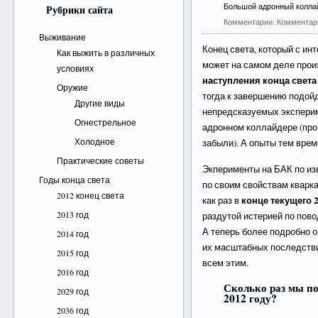
Большой адронный колла
Рубрики сайта
Комментарии:
Комментар
Выживание
Конец света, который с ин
Как выжить в различных
может на самом деле произ
условиях
наступления конца света
Оружие
тогда к завершению подой
Другие виды
непредсказуемых экспери
Огнестрельное
адронном коллайдере (про 
Холодное
забыли). А опыты тем вр
Практические советы
Экперименты на БАК по из
Годы конца света
по своим свойствам кварк
2012 конец света
конце текущего 2
как раз в
2013 год
раздутой истерией по повод
А теперь более подробно о
2014 год
их масштабных последстви
2015 год
всем этим.
2016 год
Сколько раз мы по
2029 год
2012 году?
2036 год