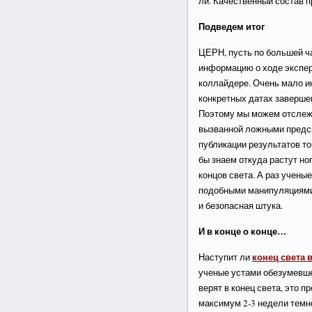
ли. Качественный состав п
Подведем итог
ЦЕРН, пусть по большей ч
информацию о ходе экспе
коллайдере. Очень мало и
конкретных датах завершен
Поэтому мы можем отслеж
вызванной ложными предск
публикации результатов то
бы знаем откуда растут н
концов света. А раз учены
подобными манипуляциями,
и безопасная штука.
И в конце о конце…
конец света в
Наступит ли
ученые устами обезумевше
верят в конец света, это 
максимум 2-3 недели темн