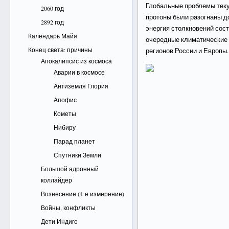
Глобальные проблемы теку
2060 год
протоны были разогнаны до
2892 год
энергия столкновений сос
Календарь Майя
очередные климатические 
Конец света: причины
регионов России и Европы.
Апокалипсис из космоса
Аварии в космосе
Антиземля Глория
Апофис
Кометы
Нибиру
Парад планет
Спутники Земли
Большой адронный
коллайдер
Вознесение (4-е измерение)
Войны, конфликты
Дети Индиго