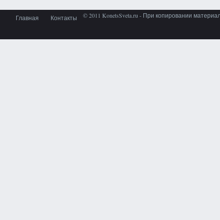
© 2011 KonetsSveta.ru - При копировании материа
Главная
Контакты