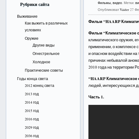
Фильмы, видео
. Метки:
в
Рубрики сайта
Опубликовал
Vaider
27 Фе
Выживание
Фильм “HAARP Климатиче
Как выжить в различных
условиях
Фильм “Климатическое 
Оружие
климатического оружия, ег
Другие виды
применении, о комплексе
и опасном воздействии на 
Огнестрельное
причинах небывалой аном
Холодное
2010 года на территории Р
Практические советы
“HAARP Климатическое 
Годы конца света
людей, интересующихся д
2012 конец света
2013 год
Часть 1.
2014 год
2015 год
2016 год
2029 год
2036 год