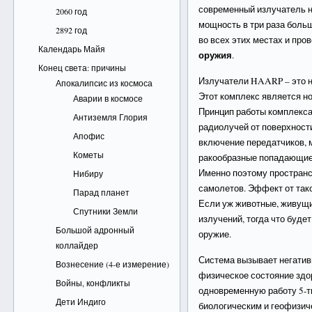
современный излучатель н
2060 год
мощность в три раза больш
2892 год
во всех этих местах и про
Календарь Майя
оружия
.
Конец света: причины
Излучатели HAARP – это н
Апокалипсис из космоса
Этот комплекс является н
Аварии в космосе
Принцип работы комплекса
Антиземля Глория
радиолучей от поверхност
Апофис
включение передатчиков, 
Кометы
ракообразные попадающие 
Именно поэтому пространс
Нибиру
самолетов. Эффект от тако
Парад планет
Если уж животные, живущие
Спутники Земли
излучений, тогда что будет
Большой адронный
оружие.
коллайдер
Система вызывает негатив
Вознесение (4-е измерение)
физическое состояние здо
Войны, конфликты
одновременную работу 5-ти
Дети Индиго
биологическим и геофизич