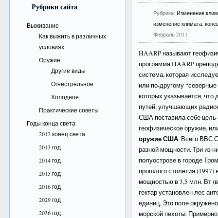
Рубрики сайта
Рубрика:
Изменение клим
изменение климата
,
коне
Выживание
Февраль 2011
Как выжить в различных
условиях
HAARP называют геофизиче
Оружие
программа HAARP преподн
Другие виды
система, которая исследу
Огнестрельное
или по-другому “северные 
которых указывается, что 
Холодное
путей, улучшающих радиос
Практические советы
США поставила себе цель 
Годы конца света
геофизическое оружие, ил
2012 конец света
оружие США
. Всего ВВС 
2013 год
разной мощности. Три из 
полуострове в городе Тром
2014 год
прошлого столетия (1997) 
2015 год
мощностью в 3,5 млн. Вт (
2016 год
гектар установлен лес ант
2029 год
единиц. Это поле окружено
2036 год
морской пехоты. Примерно