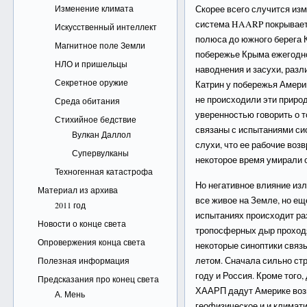
Изменение климата
Скорее всего случится из
система HAARP покрывает 
Искусственный интеллект
полюса до южного берега К
Магнитное поле Земли
побережье Крыма ежегодн
НЛО и пришельцы
наводнения и засухи, разл
Секретное оружие
Катрин у побережья Америк
не происходили эти приро
Среда обитания
уверенностью говорить о т
Стихийное бедствие
связаны с испытаниями си
Вулкан Даллол
слухи, что ее рабочие во
Супервулканы
некоторое время умирали о
Техногенная катастрофа
Но негативное влияние из
Материал из архива
все живое на Земле, но ещ
2011 год
испытаниях происходит ра
Новости о конце света
тропосферных дыр проходя
Опровержения конца света
некоторые синоптики связ
летом. Сначала сильно стр
Полезная информация
году и Россия. Кроме того
Предсказания про конец света
ХААРП дадут Америке воз
А. Мень
геофизическое и и климати