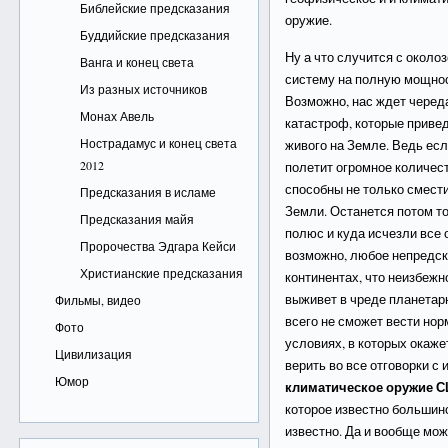
Библейские предсказания
оружие.
Буддийские предсказания
Ну а что случится с около
Ванга и конец света
систему на полную мощност
Из разных источников
Возможно, нас ждет чере
Монах Авель
катастроф, которые приве
Нострадамус и конец света
живого на Земле. Ведь есл
2012
полетит огромное количес
способны не только смест
Предсказания в исламе
Земли. Останется потом то
Предсказания майя
полюс и куда исчезли все 
Пророчества Эдгара Кейси
возможно, любое непредск
Христианские предсказания
континентах, что неизбежно
выживет в чреде планетар
Фильмы, видео
всего не сможет вести но
Фото
условиях, в которых окаже
Цивилизация
верить во все отговорки с
Юмор
климатическое оружие 
которое известно большинс
известно. Да и вообще мож