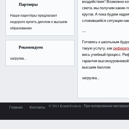
воздействия? Возможно ко
Партнеры
света, мы получим какие-
кругов. А пока будем наде
Наши парнтёры предлагают
сложившейся ситуации нам
недорого
купить диплом о высшем
образовании
—
Готовясь к школьным будн
Рекомендуем
такую услугу, как
рефераты
весь учебный процесс. Реф
загрузка...
гарантия высокоуровневой
высшим баллом.
загрузка...
© 2011 KonetsSveta.ru - При копировании материа
Главная
Контакты