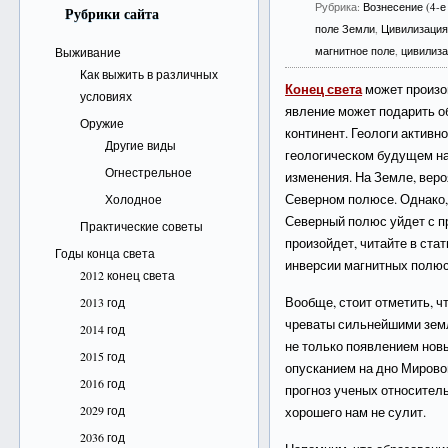
Рубрика:
Вознесение (4-е
Рубрики сайта
поле Земли
,
Цивилизаци
магнитное поле
,
цивилиз
Выживание
Как выжить в различных
Конец света
может произой
условиях
явление может подарить 
Оружие
континент. Геологи активн
Другие виды
геологическом будущем н
Огнестрельное
изменения. На Земле, веро
Северном полюсе. Однако, 
Холодное
Северный полюс уйдет с пр
Практические советы
произойдет, читайте в ста
Годы конца света
инверсии магнитных полюс
2012 конец света
Вообще, стоит отметить, 
2013 год
чреваты сильнейшими зем
2014 год
не только появлением новы
2015 год
опусканием на дно Мировог
2016 год
прогноз ученых относитель
2029 год
хорошего нам не сулит.
2036 год