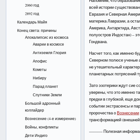
Напомним, что образовани
2060 год
всей истории существован
2892 год
Евразия и Северная Амери
материка Лавразии, а ост
Календарь Майя
Америка, Антарктида, Авс
Конец света: причины
полуостров Индостан) – э
Апокалипсис из космоса
Гондвана.
Аварии в космосе
Антиземля Глория
Насчет того, как именно б
Северном полюсе ученые ак
Апофис
не утешительный характер, 
Кометы
планетарных потрясений ту
Нибиру
Зато эзотерики ждут сие с
Парад планет
уверены, что это именно т
Спутники Земли
предки в глубокой, еще до
Большой адронный
событии экстрасенсы и па
коллайдер
пророчества о
Вознесении
Вознесение (4-е измерение)
трансформацией (внешней 
Войны, конфликты
———- Полезная информ
Дети Индиго