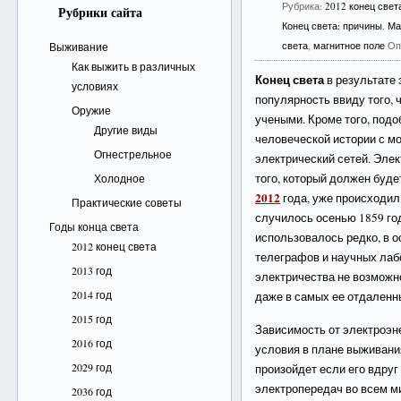
Рубрика:
2012 конец свет
Рубрики сайта
Конец света: причины
,
Ма
света
,
магнитное поле
Оп
Выживание
Как выжить в различных
Конец света
в результате 
условиях
популярность ввиду того, 
Оружие
учеными. Кроме того, подо
Другие виды
человеческой истории с м
Огнестрельное
электрический сетей. Эле
того, который должен буд
Холодное
2012
года, уже происходил 
Практические советы
случилось осенью 1859 год
Годы конца света
использовалось редко, в 
2012 конец света
телеграфов и научных лаб
2013 год
электричества не возможн
2014 год
даже в самых ее отдаленн
2015 год
Зависимость от электроэн
2016 год
условия в плане выживания
2029 год
произойдет если его вдруг
электропередач во всем ми
2036 год