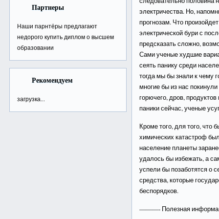
следовательно половина н
Партнеры
электричества. Но, напом
прогнозам. Что произойде
Наши парнтёры предлагают
электрической бури с по
недорого
купить диплом о высшем
предсказать сложно, возмо
образовании
Сами ученые худшие вариан
сеять панику среди населе
тогда мы бы знали к чему г
Рекомендуем
многие бы из нас покинули
горючего, дров, продуктов
загрузка...
паники сейчас, ученые усу
Кроме того, для того, что
химических катастроф бы
население планеты заране
удалось бы избежать, а с
успели бы позаботятся о с
средства, которые государ
беспорядков.
———- Полезная информ