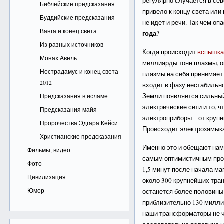
регулярно случается в сев
Библейские предсказания
привело к концу света или
Буддийские предсказания
не идет и речи. Так чем оп
Ванга и конец света
года
?
Из разных источников
Когда происходит
вспышка
Монах Авель
миллиарды тонн плазмы, о
Нострадамус и конец света
плазмы на себя принимает
2012
входит в фазу нестабильн
Земли появляется сильный 
Предсказания в исламе
электрические сети и то, чт
Предсказания майя
электроприборы – от круп
Пророчества Эдгара Кейси
Происходит электрозамыка
Христианские предсказания
Именно это и обещают нам 
Фильмы, видео
самым оптимистичным прог
Фото
1,5 минут после начала ма
Цивилизация
около 300 крупнейших тра
Юмор
останется более половины
приблизительно 130 миллио
наши трансформаторы не ч