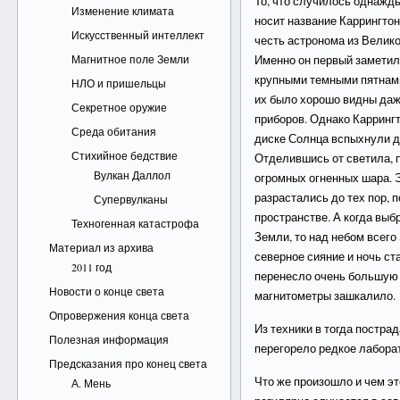
То, что случилось однажды
Изменение климата
носит название Каррингтон
Искусственный интеллект
честь астронома из Велик
Магнитное поле Земли
Именно он первый заметил
крупными темными пятнами
НЛО и пришельцы
их было хорошо видны даж
Секретное оружие
приборов. Однако Каррингт
Среда обитания
диске Солнца вспыхнули д
Стихийное бедствие
Отделившись от светила, 
Вулкан Даллол
огромных огненных шара. 
разрастались до тех пор, 
Супервулканы
пространстве. А когда вы
Техногенная катастрофа
Земли, то над небом всег
Материал из архива
северное сияние и ночь ст
2011 год
перенесло очень большую 
Новости о конце света
магнитометры зашкалило.
Опровержения конца света
Из техники в тогда постр
Полезная информация
перегорело редкое лабора
Предсказания про конец света
Что же произошло и чем эт
А. Мень