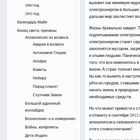
вызовет как минимум недов
2060 год
электроэнергии в больших
2892 год
дальше мир захлестнет во
Календарь Майя
Жизнь буквально замрет. Т
Конец света: причины
подпитываемая электроэне
Апокалипсис из космоса
электроэнергии станет се
Аварии в космосе
заполнятся мусором, загр
Антиземля Глория
и злыми людьми. Паническ
Апофис
того, что все изменилось в
жизни. А страх толкнет мн
Кометы
бы как-то выжить в насту
Нибиру
уйти из городов, ставшими
Парад планет
начать жизнь в природных 
Спутники Земли
необходимых средств.
Большой адронный
Но что может привести к 
коллайдер
и планету в сентябре 2012
Вознесение (4-е измерение)
апокалипсиса связанного 
Войны, конфликты
этого словосочетания?
Дети Индиго