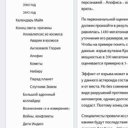
персонажей – Апофиса – и
2060 год
врата».
2892 год
По первоначальной оценки
Календарь Майя
должен произойти в резуль
Конец света: причины
равнялась 1480 мегатоннам
Апокалипсис из космоса
уточнения его размеров, м
Аварии в космосе
Чтобы на примере понять
Антиземля Глория
данные: взрыв вулкана Кра
Апофис
мощностью в 200 мегатонн
оценивается примерно в 3-
Кометы
Нибиру
Эффект от взрыва может ва
Парад планет
у данного астероида соста
и от места. Но без сомнен
Спутники Земли
виде разрушений протяжен
Большой адронный
километров, однако долго
коллайдер
создаст. Поэтому конец св
Вознесение (4-е измерение)
Специалисты провели иссл
Войны, конфликты
какими будут последствия
Дети Индиго