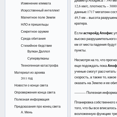
диаметр Апофиса – 390 мет
Изменение климата
12,6 км/с, плотность – 30
Искусственный интеллект
данные:1717 мегатонн сост
Магнитное поле Земли
49,5 км – высота разрушен
кратера.
НЛО и пришельцы
Секретное оружие
астеройд Апофис
Если
уп
Среда обитания
высоко разрушиительного ц
км от места падения буду
Стихийное бедствие
пункты.
Вулкан Даллол
Супервулканы
Несмотря на то, что прогн
Апоф
Техногенная катастрофа
еще подождать пока
ученые смогут рассчитать 
Материал из архива
скорость, а также то, как
2011 год
оказать на Землю и ее оби
Новости о конце света
Опровержения конца света
———- Полезная информ
Полезная информация
Планировка собственного 
Предсказания про конец света
того, что бы все вписалос
А. Мень
возложенную функцию треб