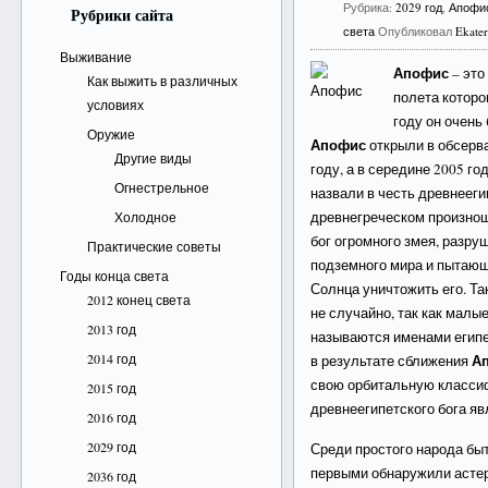
Рубрика:
2029 год
,
Апофи
Рубрики сайта
света
Опубликовал
Ekate
Выживание
Апофис
– это
Как выжить в различных
полета которо
условиях
году он очень
Оружие
Апофис
открыли в обсерва
Другие виды
году, а в середине 2005 го
Огнестрельное
назвали в честь древнееги
древнегреческом произноше
Холодное
бог огромного змея, разр
Практические советы
подземного мира и пытающ
Годы конца света
Солнца уничтожить его. Т
2012 конец света
не случайно, так как малы
2013 год
называются именами египет
2014 год
Ап
в результате сближения
свою орбитальную класси
2015 год
древнеегипетского бога я
2016 год
2029 год
Среди простого народа быт
первыми обнаружили астеро
2036 год