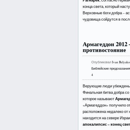
Рагнарёк
, согласно герма
конца света, который насту
Верховные боги добра – асы
чудовища сойдутся в после
Армагеддон 2012 
противостояние
Опубликовал
Ivan Belyak
Библейские предсказани
4
Верующие люди убеждены, 
Финальная битва добра со 
Армаге
которое называют
«Армагеддон» получило от
расположена недалеко от 
находится на севере Израи
апокалипсис – конец све