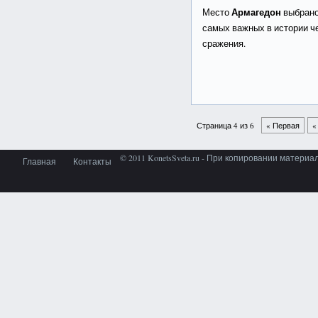
Армагедон
Место
выбрано
самых важных в истории че
сражения.
Страница 4 из 6
« Первая
«
© 2011 KonetsSveta.ru - При копировании материа
Главная
Контакты