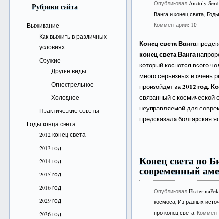
Опубликовал
Anatoly Ser
Рубрики сайта
Ванга и конец света
,
Годы
Комментарии:
10
Выживание
Как выжить в различных
Конец света Ванга
предска
условиях
конец света Ванга
напроро
Оружие
который коснется всего че
Другие виды
много серьезных и очень 
Огнестрельное
2012 год. К
произойдет за
связанный с космической 
Холодное
неуправляемой для соврем
Практические советы
предсказала болгарская 
Годы конца света
2012 конец света
2013 год
Конец света по Б
2014 год
современный аме
2015 год
2016 год
Опубликовал
EkaterinaPe
2029 год
космоса
,
Из разных исто
про конец света
. Коммен
2036 год