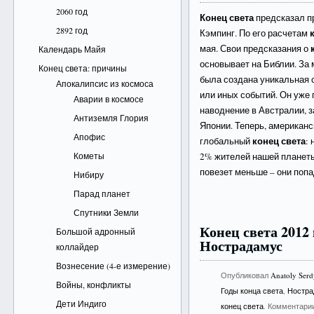
2060 год
Конец света
предсказал п
2892 год
Кэмпинг. По его расчетам
мая. Свои предсказания о
Календарь Майя
основывает на Библии. За
Конец света: причины
была создана уникальная 
Апокалипсис из космоса
или иных событий. Он уже
Аварии в космосе
наводнение в Австралии, з
Антиземля Глория
Японии. Теперь, американ
Апофис
конец света
глобальный
: 
Кометы
2% жителей нашей планеты
повезет меньше – они попа
Нибиру
Парад планет
Спутники Земли
Конец света 2012
Большой адронный
Нострадамус
коллайдер
Вознесение (4-е измерение)
Опубликовал
Anatoly Ser
Войны, конфликты
Годы конца света
,
Ностра
Дети Индиго
конец света
. Комментари