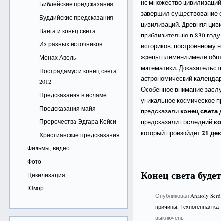
но множество цивилизаций
Библейские предсказания
завершил существование 
Буддийские предсказания
цивилизаций. Древняя цив
Ванга и конец света
приблизительно в 830 год
Из разных источников
историков, построенному н
жрецы племени имели обши
Монах Авель
математики. Доказательст
Нострадамус и конец света
астрономический календар
2012
Особенное внимание засл
Предсказания в исламе
уникальное космическое пр
Предсказания майя
конец света
предсказали
д
ко
Пророчества Эдгара Кейси
предсказали последний
21 де
который произойдет
Христианские предсказания
Фильмы, видео
Фото
Конец света будет
Цивилизация
Юмор
Опубликовал
Anatoly Ser
причины
,
Техногенная ка
выключены