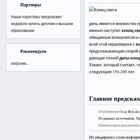
Партнеры
Наши парнтёры предлагают
день имеется множество пр
недорого
купить диплом о высшем
конец св
именно наступит
образовании
обещанные апокалипсисы о
к
всей этой неразберихе с
Рекомендуем
предсказывающая скорой и
даты конц
дающая точной
загрузка...
Хокинг, который считает,
следующие 150-200 лет.
Главное предсказ
Опубликовал
Ivan Belyak
Из разных источников
,
Пр
Комментарии выключены
Из обширного слоя информ