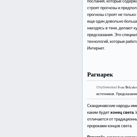
послания, которые содерж
строят прогнозы и предпо
прогнозы строят не только
еще один довольно большо
находясь в тени, делают к
предсказания. Это специа
технологий, которые рабо
Интернет.
Рагнарек
Опубликовал
Ivan Belyak
источников
,
Предсказания
Скандинавские народы имел
конец света
каким будет
.
отличается от традиционн
пророками концов света.