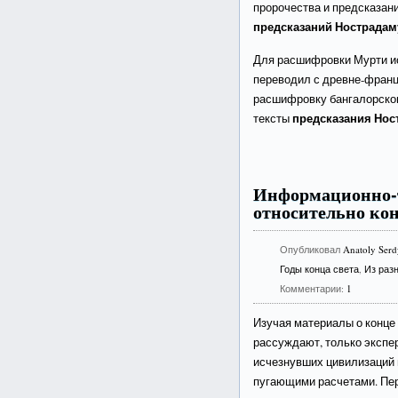
пророчества и предсказан
предсказаний Нострадаму
Для расшифровки Мурти ис
переводил с древне-франц
расшифровку бангалорског
предсказания Нос
тексты
Информационно-т
относительно конц
Опубликовал
Anatoly Ser
Годы конца света
,
Из раз
Комментарии:
1
Изучая материалы о конце 
рассуждают, только экспе
исчезнувших цивилизаций 
пугающими расчетами. Пе