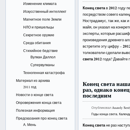
Изменение климата
Конец света
2012
в
году п
Искусственный интеллект
посредством совего кален
Магнитное поле Земли
Нострадамус, так же, как 
майя, он указал на конкрет
НЛО и пришельцы
эксперты, которые расшифр
Секретное оружие
произведения древнего алх
Среда обитания
201
встретите эту цифру –
Стихийное бедствие
толкователи сделали выво
Вулкан Даллол
света 2012
года? Давайте 
Супервулканы
Техногенная катастрофа
Материал из архива
Конец света наш
2011 год
раз, однако конец
последним
Новости о конце света
Опровержения конца света
Опубликовал
Anatoly Ser
Полезная информация
Годы конца света
,
Календ
Предсказания про конец света
А. Мень
Конец света
не раз наступ