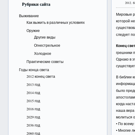
2012
,
б
Рубрики сайта
Мировые ре
Выживание
которой не
Как выжить в различных условиях
существов
Оружие
следует по
Другие виды
Огнестрельное
Конец све
грешники п
Холодное
Однако в э
Практические советы
существует
Годы конца света
2012 конец света
В библии к
информаци
2013 год
было предн
2014 год
апостолами
2015 год
когда наст
2016 год
наша вера 
2029 год
молиться 
• По всем
2036 год
• Многие л
2060 год