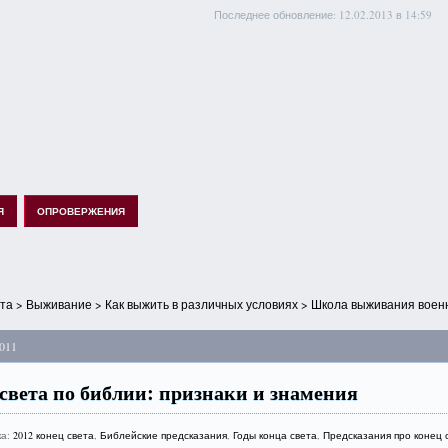
Последнее обновление: 12.02.2013 в 14:59
Я
ОПРОВЕРЖЕНИЯ
ета
>
Выживание
>
Как выжить в различных условиях
> Школа выживания военн
011
света по библии: признаки и знамения
ка:
2012 конец света
,
Библейские предсказания
,
Годы конца света
,
Предсказания про конец 