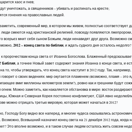
оцарится хаос и гнев;
удут уничтожать, а священников – убивать и распинать на кресте;
ятся гонения на православных людей.
заметить, современный мир, в котором мы живем, полностью соответствует 
 люди смеются над христианской религией, повсюду появляются лжепророки, 
кто всерьез мнит себя сыном Божьим, люди ненавидят друг друга. Возможно см
озможно,
2012 – конец света по библии
, и ждать судного дня осталось недолго?
 к пророчествам конца света от Иоанна Богослова. Блаженный предсказыва
2? Библия
, а точнее Новый завет содержит знания Иоанна о конце света, и ест
на то, чтобы утверждать, что конец света наступит в 2012 году. Так, например,
говорит о своих видениях: мир окутается пламенем (возможно, пламя – это 
игающее вмиг миллионы километров земли?), ровно как и грешники будут со
огнем. Можно заметить, как накаляется обстановка в мире: восток раздираю
ицы, Южная и Северная Корея постоянно конфликтуют, США явно недолюбл
зве можно отрицать третью мировую, которая может начаться в 2012?
но, Господу Богу видно все наперед, и многие чудеса оказывались астрономи
 Возможно, Всевышний назначил конец света на 21 декабря 2012 года, когда 
ет? Это вполне возможно, и в таком случае людям осталось жить совсем недо