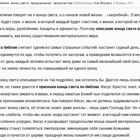
иблия
,
конец света
,
предсказание
,
пророчества
Опубликовал
Ivan Belyakov
8 Январь 2011
лигии говорят не о конце света, а о начале новой жизни… «загробной». О жиз
 будет горя, о жизни, в которой каждый будет счастлив, о жизни, в которой не 
ать воры, разбойники, бандиты и аферисты. Поэтому
описание конца света 
нимать, как конец существования материального мира.
та библия
считает одним из самых страшных событий: настанет судный день, 
однимутся из ада, чтобы получить по заслугам, а праведники возвысятся в не
тот день каждый человек испытает вину даже за самый мельчайший свой грех,
 на земле личности, не совершившей ни одного греха.
онец света описывается не так подробно, как хотелось бы. Дается лишь осно
я, но также даются и
признаки конца света по библии
. Иисус Христос знал, 
ачертано умереть в муках, и перед смертью Божий сын поделился со своими
 признаками апокалипсиса. Как говорил Иисус, мы не должны задумываться о
анет конец света, об этом не знают даже ангелы – лишь один Господь Бог. Но 
не слабела, чтобы мы знали, когда настанет тот момент, в который нам нужн
особенно усердно, Иисус и раскрывает предпосылки конца нашей материальн
у миру станут появляться лжепророки, именующие себя сынами Божьими;
юди отлучатся от церкви: праздная жизнь покажется им слаще духовной;