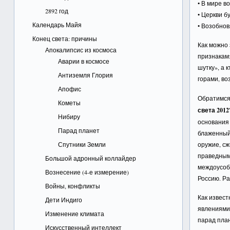
• В мире в
2892 год
• Церкви б
Календарь Майя
• Возобнов
Конец света: причины
Как можно 
Апокалипсис из космоса
признакам:
Аварии в космосе
шутку», а 
Антиземля Глория
горами, в
Апофис
Обратимся
Кометы
света 201
Нибиру
основания 
Парад планет
блаженный 
Спутники Земли
оружие, сж
праведным 
Большой адронный коллайдер
междоусоб
Вознесение (4-е измерение)
Россию. Ра
Войны, конфликты
Как извест
Дети Индиго
явлениями.
Изменение климата
парад план
Искусственный интеллект