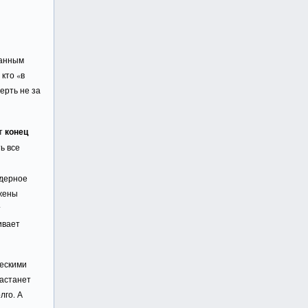
данным
кто «в
ерть не за
ет
конец
ь все
ядерное
жжены
т
ивает
ческими
настанет
лго. А