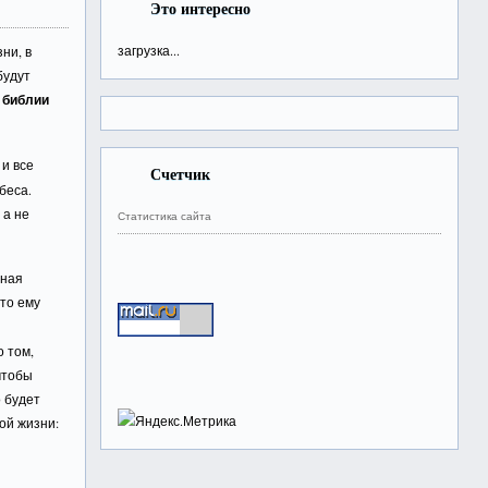
Это интересно
загрузка...
ни, в
будут
в библии
и все
Счетчик
беса.
 а не
Статистика сайта
вная
что ему
 том,
чтобы
о будет
ой жизни: