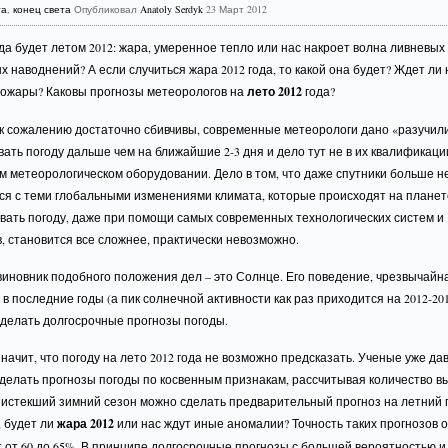
та
,
конец света
Опубликовал
Anatoly Serdyk
23 Март 2012
да будет летом 2012: жара, умеренное тепло или нас накроет волна ливневых
 наводнений? А если случиться жара 2012 года, то какой она будет? Ждет ли 
пожары? Каковы прогнозы метеорологов на
лето 2012
года?
 к сожалению достаточно сбивчивы, современные метеорологи дано «разучил
ать погоду дальше чем на ближайшие 2-3 дня и дело тут не в их квалификаци
 метеорологическом оборудовании. Дело в том, что даже спутники больше н
ся с теми глобальными изменениями климата, которые происходят на планет
вать погоду, даже при помощи самых современных технологических систем и
, становится все сложнее, практически невозможно.
иновник подобного положения дел – это Солнце. Его поведение, чрезвычайн
 в последние годы (а пик солнечной активности как раз приходится на 2012-201
 делать долгосрочные прогнозы погоды.
значит, что погоду на лето 2012 года не возможно предсказать. Ученые уже да
 делать прогнозы погоды по косвенным признакам, рассчитывая количество 
 истекший зимний сезон можно сделать предварительный прогноз на летний 
, будет ли
жара 2012
или нас ждут иные аномалии? Точность таких прогнозов 
 от 60 до 65%. В принципе долгосрочные прогнозы с большей вероятностью и