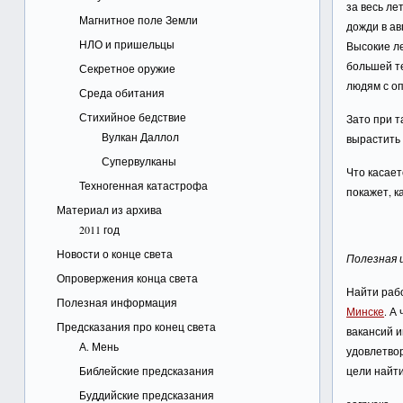
за весь ле
Магнитное поле Земли
дожди в ав
НЛО и пришельцы
Высокие л
большей те
Секретное оружие
людям с о
Среда обитания
Стихийное бедствие
Зато при т
Вулкан Даллол
вырастить 
Супервулканы
Что касает
Техногенная катастрофа
покажет, к
Материал из архива
2011 год
Новости о конце света
Полезная 
Опровержения конца света
Найти рабо
Полезная информация
Минске
. А
Предсказания про конец света
вакансий и
А. Мень
удовлетвор
Библейские предсказания
цели найти
Буддийские предсказания