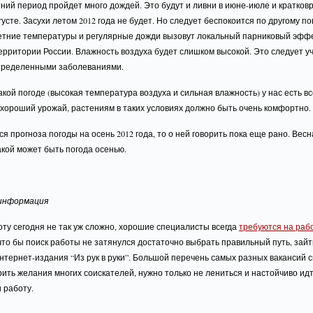
тний период пройдет много дождей. Это будут и ливни в июне-июле и кратко
густе. Засухи летом 2012 года не будет. Но следует беспокоится по другому по
етние температуры и регулярные дожди вызовут локальный парниковый эффе
рритории России. Влажность воздуха будет слишком высокой. Это следует у
пределенными заболеваниями.
акой погоде (высокая температура воздуха и сильная влажность) у нас есть в
хороший урожай, растениям в таких условиях должно быть очень комфортно.
ся прогноза погоды на осень 2012 года, то о ней говорить пока еще рано. Весн
акой может быть погода осенью.
информация
ту сегодня не так уж сложно, хорошие специалисты всегда
требуются на рабо
 что бы поиск работы не затянулся достаточно выбрать правильный путь, зайт
нтернет-издания “Из рук в руки”. Большой перечень самых разных вакансий с
ить желания многих соискателей, нужно только не лениться и настойчиво идт
 работу.