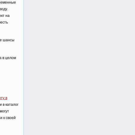
временные
воду.
кт на
честь
се шансы
а в целом
ту в
и в каталог
могут
и к своей