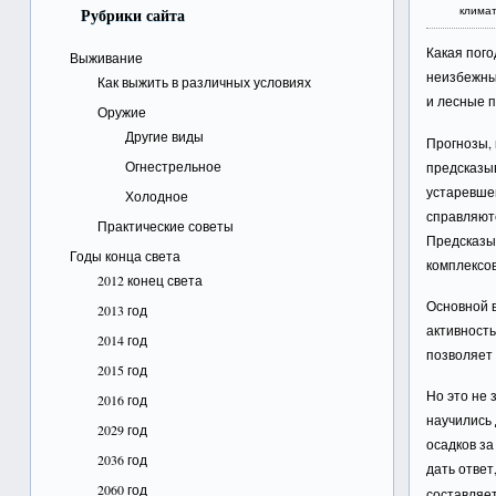
клима
Рубрики сайта
Какая пого
Выживание
неизбежных
Как выжить в различных условиях
и лесные 
Оружие
Другие виды
Прогнозы,
Огнестрельное
предсказыв
устаревшем
Холодное
справляют
Практические советы
Предсказы
Годы конца света
комплексов
2012 конец света
Основной в
2013 год
активность
2014 год
позволяет
2015 год
Но это не 
2016 год
научились
2029 год
осадков за
2036 год
дать ответ
2060 год
составляет