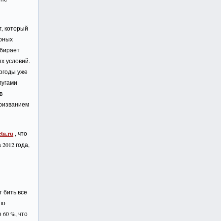
г, который
ерных
обирает
х условий.
огоды уже
лугами
в
призванием
eta.ru
, что
2012 года,
т бить все
ло
60 %, что