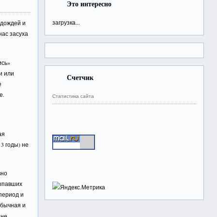
Это интересно
загрузка...
 дождей и
нас засуха
ись»
и или
Счетчик
е
е.
Статистика сайта
ая
3 годы) не
вно
выпавших
период и
обычная и
 не