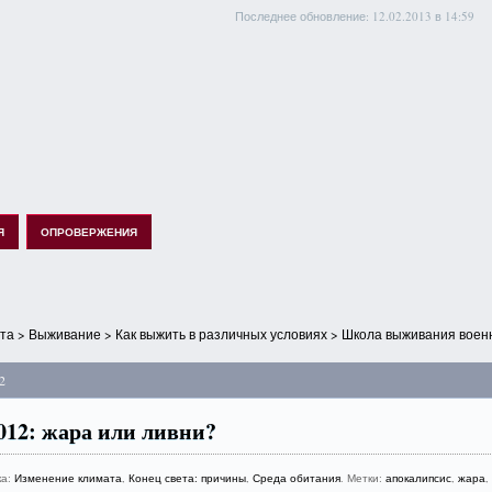
Последнее обновление: 12.02.2013 в 14:59
Я
ОПРОВЕРЖЕНИЯ
ета
>
Выживание
>
Как выжить в различных условиях
> Школа выживания военн
2
012: жара или ливни?
ка:
Изменение климата
,
Конец света: причины
,
Среда обитания
. Метки:
апокалипсис
,
жара