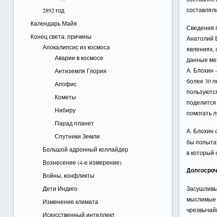
составляли
2892 год
Календарь Майя
Сведения п
Конец света: причины
Анатолий 
Апокалипсис из космоса
явлениях, 
Аварии в космосе
данные ме
А. Блохин
Антиземля Глория
более 30 л
Апофис
пользуются
Кометы
поделится 
Нибиру
помогать 
Парад планет
А. Блохин 
Спутники Земли
бы попытат
Большой адронный коллайдер
в который 
Вознесение (4-е измерение)
Долгосроч
Войны, конфликты
Дети Индиго
Засушливым
мыслимые р
Изменение климата
чрезвычайн
Искусственный интеллект