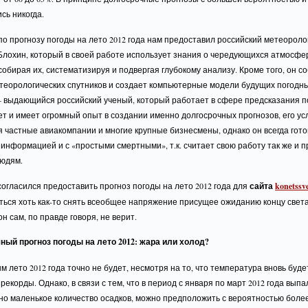
сь никогда.
о прогнозу погоды на лето 2012 года нам предоставил российский метеороло
Блохин, который в своей работе использует знания о чередующихся атмосф
собирая их, систематизируя и подвергая глубокому анализу. Кроме того, он с
теорологических спутников и создает компьютерные модели будущих погодны
 – выдающийся российский ученый, который работает в сфере предсказания п
ет и имеет огромный опыт в создании именно долгосрочных прогнозов, его ус
 частные авиакомпании и многие крупные бизнесмены, однако он всегда гото
информацией и с «простыми смертными», т.к. считает свою работу так же и 
людям.
согласился предоставить прогноз погоды на лето 2012 года для
сайта
konetssv
ься хоть как-то снять всеобщее напряжение присущее ожиданию концу света 
он сам, по правде говоря, не верит.
ный прогноз погоды на лето 2012: жара или холод?
 лето 2012 года точно не будет, несмотря на то, что температура вновь буде
екорды. Однако, в связи с тем, что в период с января по март 2012 года выпа
о маленькое количество осадков, можно предположить с вероятностью более 