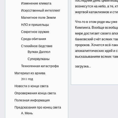
последний день цивилизац
Изменение климата
вознесутся на небо, а те, 
Искусственный интеллект
жертвой катаклизмов и ст
Магнитное поле Земли
Что-то в этом роде мы уже
НЛО и пришельцы
Кемпинга. Вообще всеобщи
Секретное оружие
мире достигает своего апог
Среда обитания
банковский счёт всяких та
пророков. Хочется всё-та
Стихийное бедствие
апокалиптических идей и с
Вулкан Даллол
высказываниям всяких там
Супервулканы
Техногенная катастрофа
загрузка...
Материал из архива
2011 год
Новости о конце света
Опровержения конца света
Полезная информация
Предсказания про конец света
А. Мень