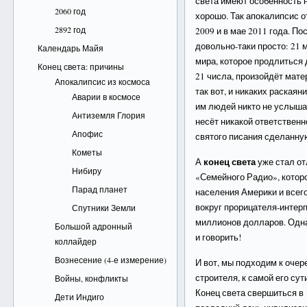
света имеют особенность н
2060 год
хорошо. Так апокалипсис от
2892 год
2009 и в мае 2011 года. П
довольно-таки просто: 21
Календарь Майя
мира, которое продлиться д
Конец света: причины
21 числа, произойдёт мате
Апокалипсис из космоса
так вот, и никаких раская
Аварии в космосе
им людей никто не услышал
Антиземля Глория
несёт никакой ответствен
Апофис
святого писания сделанну
Кометы
конец света
А
уже стал от
Нибиру
«Семейного Радио», котор
Парад планет
населения Америки и всег
вокруг прорицателя-интер
Спутники Земли
миллионов долларов. Одна
Большой адронный
и говорить!
коллайдер
Вознесение (4-е измерение)
И вот, мы подходим к оче
строителя, к самой его сут
Войны, конфликты
Конец света свершиться в 1
Дети Индиго