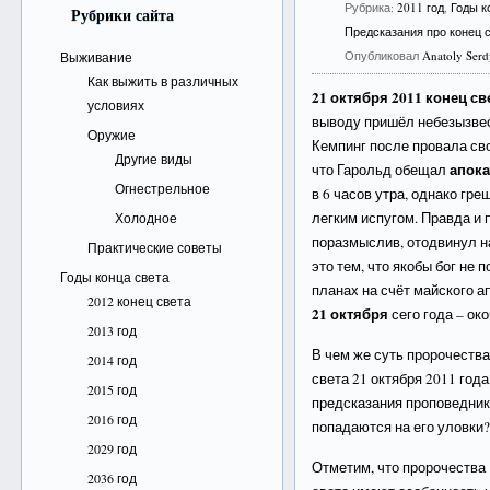
Рубрика:
2011 год
,
Годы к
Рубрики сайта
Предсказания про конец 
Опубликовал
Anatoly Ser
Выживание
Как выжить в различных
21 октября 2011 конец св
условиях
выводу пришёл небезызве
Оружие
Кемпинг после провала св
Другие виды
апок
что Гарольд обещал
Огнестрельное
в 6 часов утра, однако гр
легким испугом. Правда и 
Холодное
поразмыслив, отодвинул 
Практические советы
это тем, что якобы бог не
Годы конца света
планах на счёт майского ап
2012 конец света
21 октября
сего года – ок
2013 год
В чем же суть пророчеств
2014 год
света 21 октября 2011 год
2015 год
предсказания проповедник
2016 год
попадаются на его уловки?
2029 год
Отметим, что пророчества
2036 год