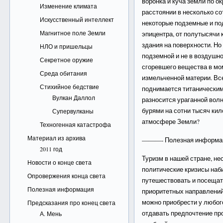
воронка и куча земли по о
Изменение климата
расстоянии в несколько со
Искусственный интеллект
некоторые подземные и по
Магнитное поле Земли
эпицентра, от полутысячи
здания на поверхности. Н
НЛО и пришельцы
подземной и не в воздушно
Секретное оружие
сгоревшего вещества в мо
Среда обитания
измельченной материи. Все
Стихийное бедствие
поднимается титаническим
Вулкан Даллол
разносится ураганной вол
бурями на сотни тысяч кил
Супервулканы
атмосфере Земли?
Техногенная катастрофа
Материал из архива
———- Полезная информ
2011 год
Туризм в нашей стране, не
Новости о конце света
политические кризисы наб
Опровержения конца света
путешествовать и посещат
Полезная информация
приоритетных направлений
можно приобрести у любого
Предсказания про конец света
отдавать предпочтение пр
А. Мень