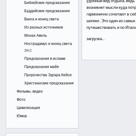
удобный вид отдыха, ведь 
Библейские предсказания
возникнет мысли куда потр
Буддийские предсказания
гармонично сочетают в се
Ванга и конец света
шопинг. Это один из самы
Из разных источников
путешествовать и по Итали
Монах Авель
загрузка...
Нострадамус и конец света
2012
Предсказания в исламе
Предсказания майя
Пророчества Эдгара Кейси
Христианские предсказания
Фильмы, видео
Фото
Цивилизация
Юмор