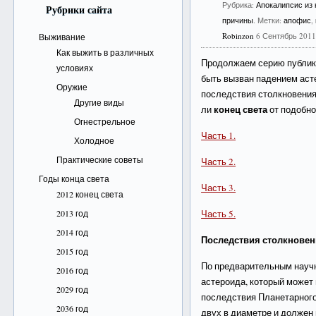
Рубрика:
Апокалипсис из
Рубрики сайта
причины
. Метки:
апофис
,
Robinzon
6 Сентябрь 201
Выживание
Как выжить в различных
Продолжаем серию публик
условиях
быть вызван падением аст
Оружие
последствия столкновения
Другие виды
конец света
ли
от подобно
Огнестрельное
Часть 1.
Холодное
Практические советы
Часть 2.
Годы конца света
Часть 3.
2012 конец света
2013 год
Часть 5.
2014 год
Последствия столкновен
2015 год
По предварительным науч
2016 год
астероида, который может
2029 год
последствия Планетарного
2036 год
двух в диаметре и должен