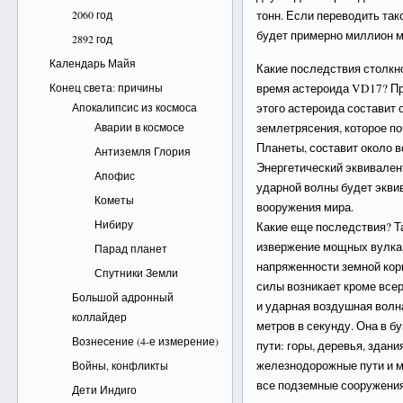
2060 год
тонн.
Если переводить тако
будет примерно миллион м
2892 год
Календарь Майя
Какие последствия столкн
Конец света: причины
время астероида VD17? Пр
Апокалипсис из космоса
этого астероида составит 
Аварии в космосе
землетрясения, которое п
Планеты, составит около 
Антиземля Глория
Энергетический эквивален
Апофис
ударной волны будет экви
Кометы
вооружения мира.
Нибиру
Какие еще последствия? Т
извержение мощных вулка
Парад планет
напряженности земной кор
Спутники Земли
силы возникает кроме вс
Большой адронный
и ударная воздушная волна
коллайдер
метров в секунду. Она в б
Вознесение (4-е измерение)
пути: горы, деревья, здани
железнодорожные пути и мо
Войны, конфликты
все подземные сооружения 
Дети Индиго