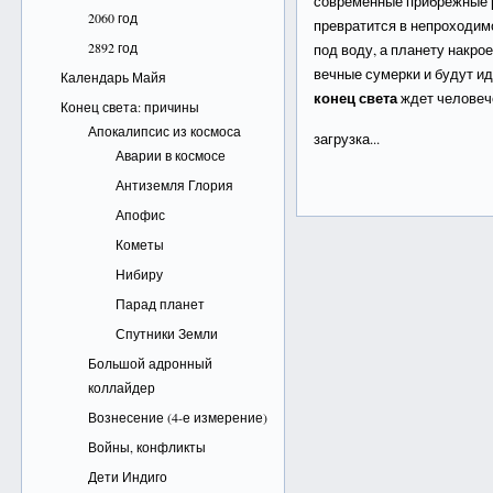
современные прибрежные р
2060 год
превратится в непроходимо
2892 год
под воду, а планету накро
вечные сумерки и будут и
Календарь Майя
конец света
ждет человеч
Конец света: причины
Апокалипсис из космоса
загрузка...
Аварии в космосе
Антиземля Глория
Апофис
Кометы
Нибиру
Парад планет
Спутники Земли
Большой адронный
коллайдер
Вознесение (4-е измерение)
Войны, конфликты
Дети Индиго