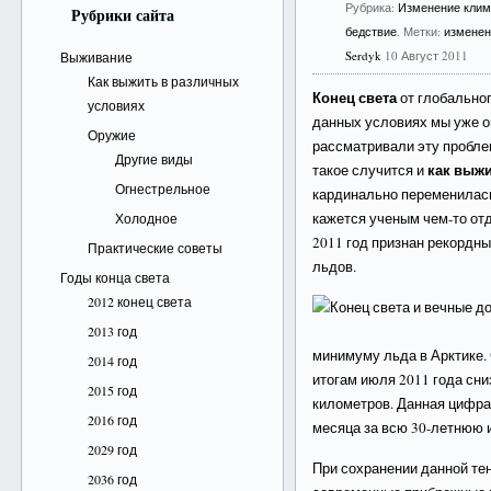
Рубрика:
Изменение клим
Рубрики сайта
бедствие
. Метки:
изменен
Serdyk
10 Август 2011
Выживание
Как выжить в различных
Конец света
от глобально
условиях
данных условиях мы уже 
Оружие
рассматривали эту проблем
Другие виды
как выжи
такое случится и
Огнестрельное
кардинально переменилась,
кажется ученым чем-то от
Холодное
2011 год признан рекордн
Практические советы
льдов.
Годы конца света
2012 конец света
2013 год
минимуму льда в Арктике.
2014 год
итогам июля 2011 года сн
2015 год
километров. Данная цифра
2016 год
месяца за всю 30-летнюю 
2029 год
При сохранении данной тен
2036 год