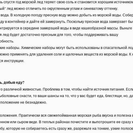
шь спустя год морской лед теряет свою соль и становится хорошим источнико
ый” лед можно отличить по округленным углам и синеватому оттенку.
 вода. В холодную погоду пресную воду можно добыть из морской воды. Собе
ду в контейнер и дайте ей замерзнуть. Поскольку пресная вода замерзает бы
нтрируется в середине замерзшей воды в виде кашеобразной массы. Выньте э
я лед будет достаточно пресным для того, чтобы поддерживать вашу
обность.
кие наборы. Химические наборы могут быть использованы в спасательной ло
можно применять для удаления соли и щелочных веществ из морской воды. К
ся инструкции.
ь, добыв еду?
о различной живностью. Проблема в том, чтобы найти источник питания. Если
боловные снасти, то ваши шансы на то, что у вас будет еда, блестящи, но, д
, положение не безнадежно.
оложения. Практически вся свежепойманная морская рыба вкусна и полезна 
нном или сыром виде. В теплых районах почистите и выпотрошите ее сразу 
бу, которую не собираетесь есть сразу же, разрежьте на тонкие, узкие полоск