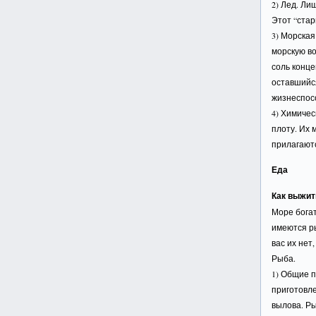
2) Лед. Ли
Этот “стар
3) Морская
морскую во
соль конце
оставшийс
жизнеспос
4) Химичес
плоту. Их 
прилагают
Еда
Как выжит
Море богат
имеются ры
вас их нет
Рыба.
1) Общие п
приготовле
вылова. Ры