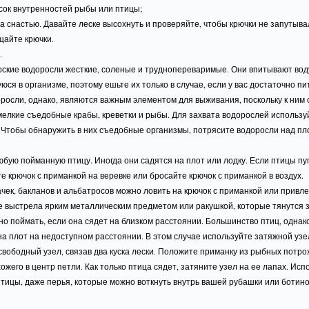
сок внутренностей рыбы или птицы;
за снастью. Давайте леске высохнуть и проверяйте, чтобы крючки не запутыва
щайте крючки.
.
ские водоросли жесткие, соленые и труднопереваримые. Они впитывают вод
ся в организме, поэтому ешьте их только в случае, если у вас достаточно пи
росли, однако, являются важным элементом для выживания, поскольку к ним
мелкие съедобные крабы, креветки и рыбы. Для захвата водорослей использ
 Чтобы обнаружить в них съедобные организмы, потрясите водоросли над пл
юбую пойманную птицу. Иногда они садятся на плот или лодку. Если птицы пу
е крючок с приманкой на веревке или бросайте крючок с приманкой в воздух.
рачек, бакланов и альбатросов можно ловить на крючок с приманкой или привле
е выстрела ярким металлическим предметом или ракушкой, которые тянутся з
о поймать, если она сядет на близком расстоянии. Большинство птиц, однако
на плот на недоступном расстоянии. В этом случае используйте затяжной узе
вободный узел, связав два куска лески. Положите приманку из рыбных потро
хожего в центр петли. Как только птица сядет, затяните узел на ее лапах. Исп
птицы, даже перья, которые можно воткнуть внутрь вашей рубашки или ботино