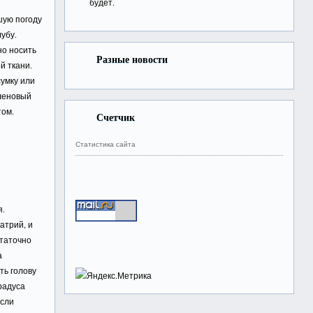
будет.
шую погоду
убу.
но носить
Разные новости
й ткани.
умку или
иленовый
том.
Счетчик
Статистика сайта
е
я.
атрий, и
статочно
а
ть голову
радуса
если