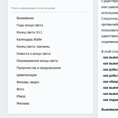
Существует
или самоле
Поиск информации по категориям
использова
Выживание
Спасатель
чрезвычайн
Годы конца света
пользоват
Конец света 2012
единственн
Календарь Майя
снаряжени
Конец света: причины
В этой ста
Новости о конце света
-
как выжи
Опровержения конца света
-
как выжи
Пророчества и предсказания
-
как добы
Цивилизация
-
как добы
-
как обна
Фильмы, видео
-
как выжи
Фото
-
как выжи
Юмор
-
как пода
Реклама
Выживание