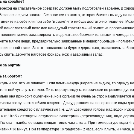
ь на корабле?
ереход на спасательное средство должен быть подготовлен заранее. В хоро
безопаснее, чем в каюте. Безопаснее та каюта, которая ближе к выходу на пал
имейте на себе или при себе (в сумке) что-нибудь достаточно плавучее. Мож
ой пенопластовый пояс или ненадутый спасательный жилет из прорезиненно
отовления можно замаскировать и сделать необременительными: в чемодан, с
ожите мягкие вещи, предварительно завязанные в мешок побольше – полиэт
резиненной ткани. За этот поплавок вы будете держаться, оказавшись за бор
ь спать, держите наготове фонарь, нож и аварийный запас.
 за бортом
ь за бортом?
бувь и все, что не плавает. Если плыть некуда (берега не видно), то одежду н
е: в ней чуть-чуть теплее. Пить морскую воду категорически не рекомендуетс
ьно она приносит облегчение, но в организме очень быстро накапливается н
ически разрушается обмен веществ. Для удержания на поверхности воды до
ательное средство с плавучестью 1 кг. Для удержания головы над водой нужн
 6 кг. Чтобы оттянуть наступление гипотермии (переохлаждения), надо держа
 Голова – наиболее выделяющая тепло часть тела. При температуре воды 4 г
вания 30 минут. При температуре 10 градусов – 2 часа, если плыть, и 4 часа, 