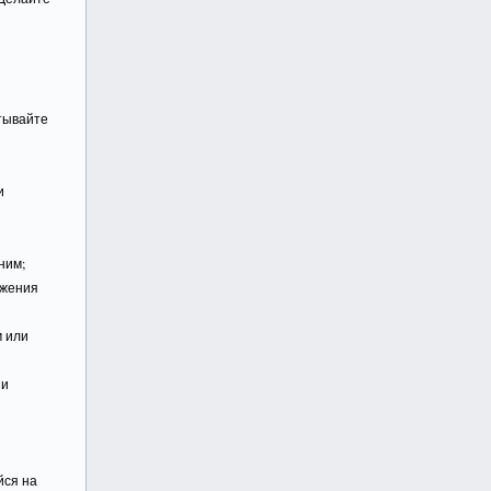
атывайте
и
ним;
ажения
м или
ни
йся на