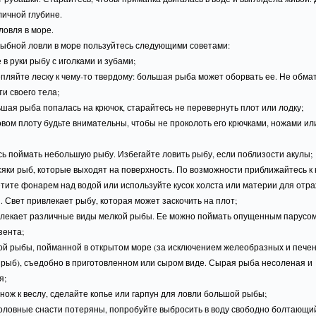
личной глубине.
ловля в море.
рыбной ловли в море пользуйтесь следующими советами:
е в руки рыбу с иголками и зубами;
епляйте леску к чему-то твердому: большая рыба может оборвать ее. Не обм
ти своего тела;
ьшая рыба попалась на крючок, старайтесь не перевернуть плот или лодку;
овом плоту будьте внимательны, чтобы не проколоть его крючками, ножами ил
;
сь поймать небольшую рыбу. Избегайте ловить рыбу, если поблизости акулы;
сяки рыб, которые выходят на поверхность. По возможности приближайтесь к 
етите фонарем над водой или используйте кусок холста или материи для отр
. Свет привлекает рыбу, которая может заскочить на плот;
ивлекает различные виды мелкой рыбы. Ее можно поймать опущенным парусо
зента;
бой рыбы, пойманной в открытом море (за исключением желеобразных и пече
 рыб), съедобно в приготовленном или сыром виде. Сырая рыба несоленая и
я;
 нож к веслу, сделайте копье или гарпун для ловли большой рыбы;
боловные снасти потеряны, попробуйте выбросить в воду свободно болтающи