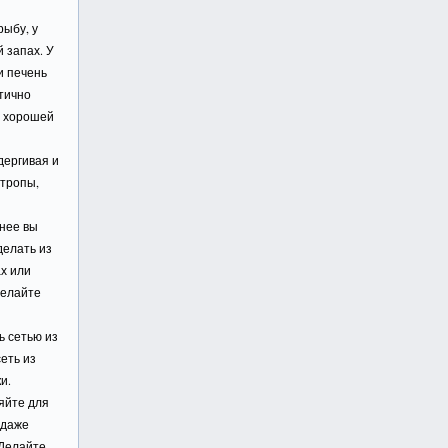
рыбу, у
 запах. У
и печень
тично
е хорошей
дергивая и
стропы,
 нее вы
делать из
ах или
делайте
ь сетью из
еть из
и.
яйте для
 даже
 Делайте