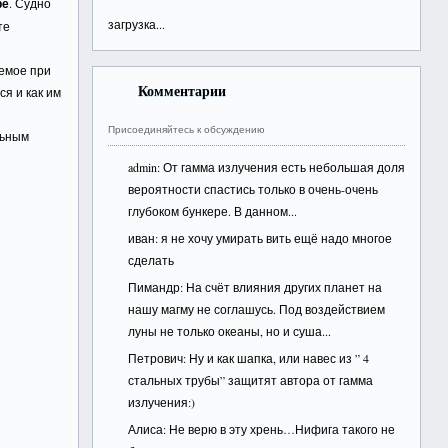
ре
. Судно
загрузка...
те
.
емое при
Комментарии
ся и как им
Присоединяйтесь к обсуждению
льным
admin
: От гамма излучения есть небольшая доля
вероятности спастись только в очень-очень
глубоком бункере. В данном...
иван
: я не хочу умирать вить ещё надо многое
сделать
Пимандр
: На счёт влияния других планет на
нашу магму не соглашусь. Под воздействием
луны не только океаны, но и суша...
Петрович
: Ну и как шапка, или навес из ” 4
стальных трубы” защитят автора от гамма
излучения:)
Алиса
: Не верю в эту хрень…Нифига такого не