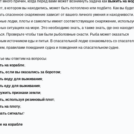
 много причин, когда перед вами может возникнуть задача как
выжить на мо
т, в котором вы находились, может быть потоплено или подбито. Как вы буде
ть спасенное снаряжение зависит от вашего личного умения и находчивости
ные лодки, плоты и самолеты имеют соответствующее снаряжение, использу
ых ситуациях на море. Это необходимо знать, а также знать, где оно находит
ься. Проверьте чтобы там были рыболовные снасти. Рыба может оказаться
ым источником еды и питья. В спасательной лодке ознакомьтесь со спасате
ем, правилами покидания судна и поведения на спасательном судне.
тье мы ответим на вопросы:
ть на корабле
;
ть, если вы оказались за боротом
;
ть воду для выживания
;
ть еду для выживания
;
ружить признаки земли
;
ть, используя резиновый плот
;
ть на плоту
;
вать сигналы
?
 на корабле