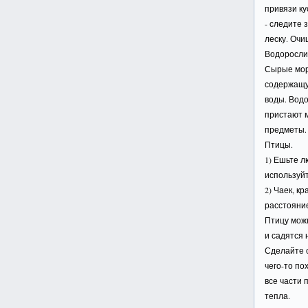
привязи ку
- следите 
леску. Очи
Водоросли
Сырые мор
содержащую
воды. Водо
пристают 
предметы.
Птицы.
1) Ешьте л
используйт
2) Чаек, к
расстояни
Птицу можн
и садятся 
Сделайте с
чего-то по
все части 
тепла.