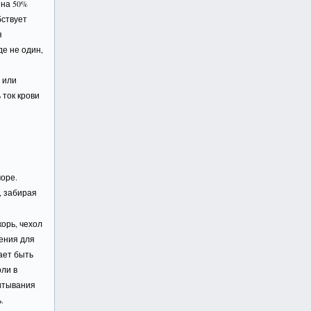
 на 50%
бствует
я
де не один,
 или
 ток крови
море.
, забирая
корь, чехол
ления для
ает быть
ли в
итывания
.