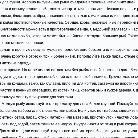
х для сушки. Хорошо высушенная рыба съедобна в течение нескольких дней.
ная и невысушенная рыба может испортиться за пол дня. Никогда не ешьте 
едные, блестящие жабры, запавшие глаза, вялая кожа и мясо или неприятный
й рыбы противоположные качества. Сердце, кровь, межкишечные перепонки 
 Внутренности можно есть в приготовленном виде. Съедобной является и час
ная мелкая рыба, которая может быть найдена в желудке больших рыб. Такж
яются морские черепахи.
Сделайте прочную леску из кусков непромокаемого брезента или парусины, вы
 очень короткие отрезки три и более нитки. Используйте также парашютные 
 нитки из одежды.
ные крючки. На море нельзя оставаться без рыболовной снасти, но даже без
думать достаточно приспособлений для того, чтобы выжить. Крючки можно с
трыми концами, таких, как булавки, пилочки для ногтей, застежки на воротник
участии в военных операциях, из костей птиц, хребтов рыб и кусков дерева. С
спользуя монету или крючок для застежки.
. Мелкую рыбу используйте как приманку для лова более крупной. Пользуйтес
оловного набора для отлова мелкой рыбы. Если у вас нет набора, сделайте с
китной сетки, парашютной материи или материи, пристегнутой к частям лодк
сеть под водой, затем тащите ее кверху. Внутренности от птиц и рыб сохран
Для этой же цели используйте кусок цветной материи, блестящую монету или
т рубашки. Старайтесь, чтобы приманка двигалась в воде и выглядела живой.