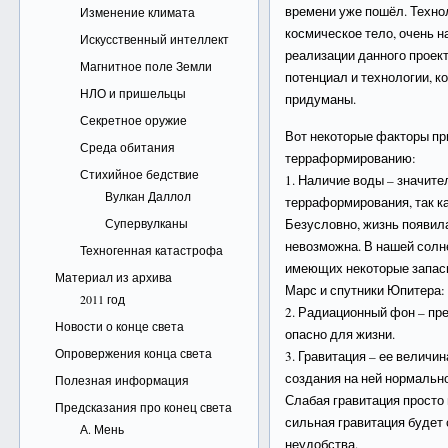
времени уже пошёл. Техн
Изменение климата
космическое тело, очень н
Искусственный интеллект
реализации данного проек
Магнитное поле Земли
потенциал и технологии, ко
НЛО и пришельцы
придуманы.
Секретное оружие
Вот некоторые факторы пр
Среда обитания
терраформированию:
Стихийное бедствие
1. Наличие воды – значите
Вулкан Даллол
терраформирования, так ка
Супервулканы
Безусловно, жизнь появила
невозможна. В нашей солн
Техногенная катастрофа
имеющих некоторые запас
Материал из архива
Марс и спутники Юпитера: 
2011 год
2. Радиационный фон – пр
Новости о конце света
опасно для жизни.
Опровержения конца света
3. Гравитация – ее величи
создания на ней нормальн
Полезная информация
Слабая гравитация просто
Предсказания про конец света
сильная гравитация будет
А. Мень
неудобства.