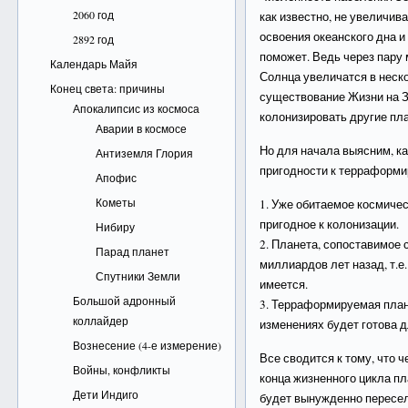
2060 год
как известно, не увеличив
освоения океанского дна и
2892 год
поможет. Ведь через пару
Календарь Майя
Солнца увеличатся в неск
Конец света: причины
существование Жизни на З
Апокалипсис из космоса
колонизировать другие пла
Аварии в космосе
Но для начала выясним, к
Антиземля Глория
пригодности к терраформ
Апофис
Кометы
1. Уже обитаемое космичес
пригодное к колонизации.
Нибиру
2. Планета, сопоставимое
Парад планет
миллиардов лет назад, т.е.
Спутники Земли
имеется.
Большой адронный
3. Терраформируемая план
коллайдер
изменениях будет готова д
Вознесение (4-е измерение)
Все сводится к тому, что 
Войны, конфликты
конца жизненного цикла пл
Дети Индиго
будет вынужденно пересел