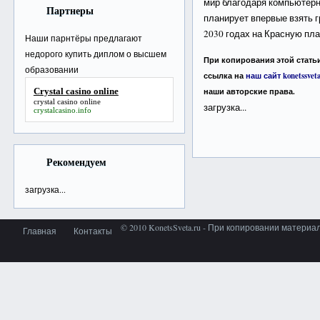
мир благодаря компьютерн
Партнеры
планирует впервые взять г
2030 годах на Красную пла
Наши парнтёры предлагают
недорого
купить диплом о высшем
При копирования этой статьи
образовании
ссылка на
наш сайт konetssveta
Crystal casino online
наши авторские права.
crystal casino online
загрузка...
crystalcasino.info
Рекомендуем
загрузка...
© 2010 KonetsSveta.ru - При копировании материа
Главная
Контакты