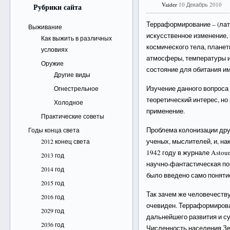
Vaider
10 Декабрь 2010
Рубрики сайта
Терраформирование – (лат.
Выживание
искусственное изменение,
Как выжить в различных
космического тела, планет
условиях
атмосферы, температуры и
Оружие
состояние для обитания и
Другие виды
Изучение данного вопроса
Огнестрельное
теоретический интерес, н
Холодное
применение.
Практические советы
Проблема колонизации дру
Годы конца света
ученых, мыслителей, и, на
2012 конец света
1942 году в журнале Astoun
2013 год
научно-фантастическая по
2014 год
было введено само поняти
2015 год
Так зачем же человечеств
2016 год
очевиден. Терраформиров
2029 год
дальнейшего развития и с
2036 год
Численность населения Зе