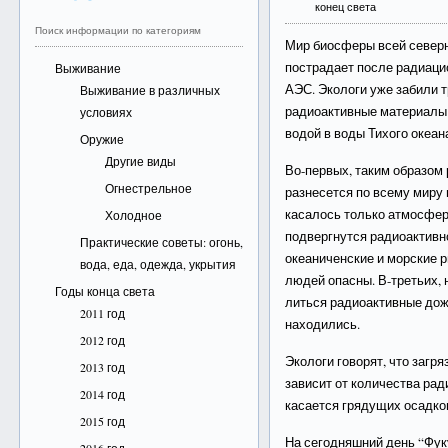
конец света
Поиск информации по категориям
Мир биосферы всей северн
пострадает после радиаци
Выживание
АЭС. Экологи уже забили тр
Выживание в различных
радиоактивные материалы 
условиях
водой в воды Тихого океана
Оружие
Другие виды
Во-первых, таким образом
Огнестрельное
разнесется по всему миру 
касалось только атмосфер
Холодное
подвергнутся радиоактивн
Практические советы: огонь,
океаниченские и морские 
вода, еда, одежда, укрытия
людей опасны. В-третьих, 
Годы конца света
литься радиоактивные дож
2011 год
находились.
2012 год
Экологи говорят, что загр
2013 год
зависит от количества рад
2014 год
касается грядущих осадко
2015 год
На сегодняшний день “Фук