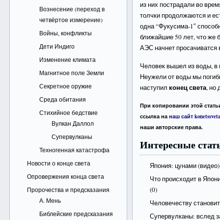
из них пострадали во врем
Вознесение (переход в
толчки продолжаются и ес
четвёртое измерение)
одна “Фукусима-1″ способ
Войны, конфликты
ближайшие 50 лет, что же 
Дети Индиго
АЭС начнет просачиватся 
Изменение климата
Человек вышел из воды, в
Магнитное поле Земли
Неужели от воды мы погибн
Секретное оружие
конец света
наступил
, но
Среда обитания
При копировании этой статьи
Стихийное бедствие
ссылка на
наш сайт konetssveta
Вулкан Даллол
наши авторские права.
Супервулканы
Интересные стать
Техногенная катастрофа
Новости о конце света
Япония: цунами (видео)
Опровержения конца света
Что происходит в Япони
(0)
Пророчества и предсказания
А. Мень
Человечеству станови
Библейские предсказания
Супервулканы: вслед з