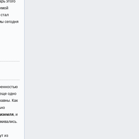
арь этого
димой
 стал
мы сегодня
,
еренностью
 еще одно
равны. Как
ьно
тиземля
, и
лкивались.
ут из