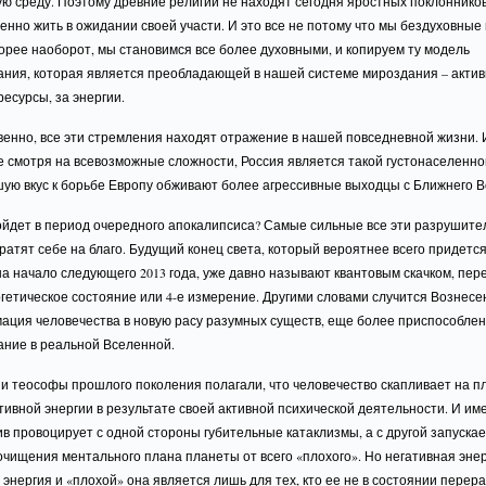
 среду. Поэтому древние религии не находят сегодня яростных поклонников
енно жить в ожидании своей участи. И это все не потому что мы бездуховные 
орее наоборот, мы становимся все более духовными, и копируем ту модель
ания, которая является преобладающей в нашей системе мироздания – акти
ресурсы, за энергии.
венно, все эти стремления находят отражение в нашей повседневной жизни.
е смотря на всевозможные сложности, Россия является такой густонаселенно
ую вкус к борьбе Европу обживают более агрессивные выходцы с Ближнего В
ойдет в период очередного апокалипсиса? Самые сильные все эти разрушит
ратят себе на благо. Будущий конец света, который вероятнее всего придется
 на начало следующего 2013 года, уже давно называют квантовым скачком, пер
гетическое состояние или 4-е измерение. Другими словами случится Вознесе
ация человечества в новую расу разумных существ, еще более приспособлен
ание в реальной Вселенной.
и теософы прошлого поколения полагали, что человечество скапливает на п
тивной энергии в результате своей активной психической деятельности. И им
ив провоцирует с одной стороны губительные катаклизмы, а с другой запускае
чищения ментального плана планеты от всего «плохого». Но негативная энер
 энергия и «плохой» она является лишь для тех, кто ее не в состоянии перера