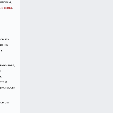
липсисы,
це света
,
е
и
все эти
данном
 к
 выживает,
м
е.
сте с
ависимости
сего и