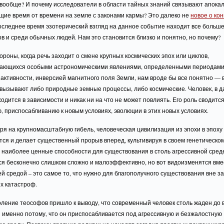
 вообще? И почему исследователи в области тайных знаний связывают апока
щие время от времени на земле с законами кармы? Это далеко не
новое о кон
оследнее время эзотерический взгляд на данное событие находит все больш
в и среди обычных людей. Нам это становится близко и понятно, но почему?
ороны, когда речь заходит о смене крупных космических эпох или циклов,
ающихся особыми астрономическими явлениями, определенными периодам
активности, инверсией магнитного поля Земли, нам вроде бы все понятно — 
вызывают либо природные земные процессы, либо космические. Человек, в 
ходится в зависимости и никак ни на что не может повлиять. Его роль сводится
 приспосабливанию к новым условиях, эволюции в этих новых условиях.
ря на крупномасштабную гибель, человеческая цивилизация из эпохи в эпоху
ся и делает существенный прорыв вперед, культивируя в своем генетическо
 наиболее ценные способности для существования в столь агрессивной сред
ся бесконечно слишком сложно и малоэффективно, но вот видоизменятся вме
 средой – это самое то, что нужно для благополучного существования вне з
х катастроф.
ление теософов пришло к выводу, что современный человек столь жаден до в
 именно потому, что он приспосабливается под агрессивную и безжалостную