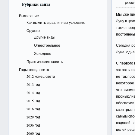
различ
Рубрики сайта
Мы уже пис
Выживание
Луну в це
Как выжить в различных условиях
такие проц
Оружие
постоянных
Другие виды
Огнестрельное
Сегодня р
Луне, одна
Холодное
Практические советы
С первого 
Годы конца света
затраты ни
2012 конец света
не так про
некоторое 
2013 год
что в моме
2014 год
пронырлив
2015 год
обеспечив 
2016 год
своя грызн
самым спо
2029 год
водяной ле
2036 год
целей реше
2060 год