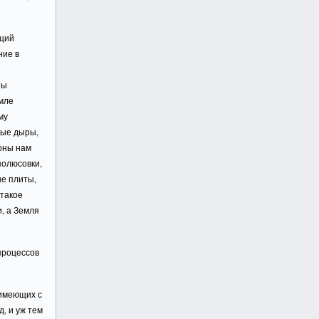
ущий
ние в
ны
емле
му
вые дыры,
роны нам
полюсовки,
е плиты,
 такое
, а Земля
процессов
 имеющих с
, и уж тем