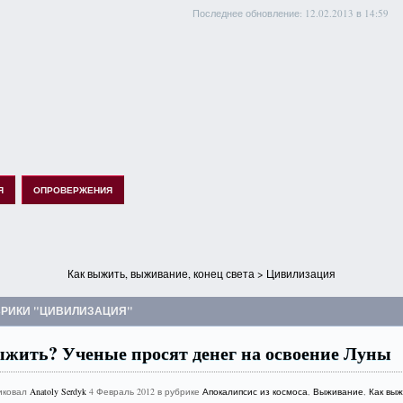
Последнее обновление: 12.02.2013 в 14:59
Я
ОПРОВЕРЖЕНИЯ
Как выжить, выживание, конец света
> Цивилизация
БРИКИ "ЦИВИЛИЗАЦИЯ"
жить? Ученые просят денег на освоение Луны
иковал
Anatoly Serdyk
4 Февраль 2012 в рубрике
Апокалипсис из космоса
,
Выживание
,
Как выж