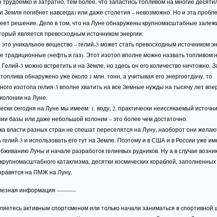
 трудоемко и затратно, тем более, что запастись топливом на многие десяти
и Земля погибнет навсегда) или даже столетия – невозможно. Но и эта пробл
меет решение. Дело в том, что на Луне обнаружены крупномасштабные залеж
оторый является превосходным источником энергии.
 это уникальное вещество – гелий-3 может стать превосходным источником эн
е традиционные (нефть и газ). Этот изотоп вполне можно назвать топливом 
 Гелий-3 можно встретить и на Земле, но здесь он его количество ничтожно. З
 топлива обнаружено уже около 1 млн. тонн, а учитывая его энергоотдачу, то
ого изотопа гелия-3 вполне хватить на все Земные нужды на тысячу лет впер
 колонии на Луне.
чески сегодня на Луне мы имеем: 1. воду; 2. практически неиссякаемый источни
ии базы или даже небольшой колонии – это более чем достаточно.
ка власти разных стран не спешат переселятся на Луну, наоборот они желаю
 гелий-3 и использовать его тут на Земле. Поэтому и в США и в России уже и
бживанию Луны и начале разработок гелиевых рудников. Ну а в случае возни
крупномасштабного катаклизма, десятки космических кораблей, заполненных
правятся на ПМЖ на Луну.
езная информация ———-
ляетесь активным спортсменом или только начали заниматься в спортивной 