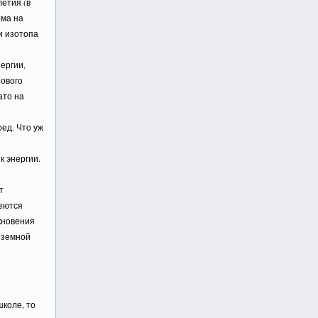
летия (в
ема на
и изотопа
ергии,
нового
ато на
ед. Что уж
к энергии.
т
меются
кновения
 земной
школе, то