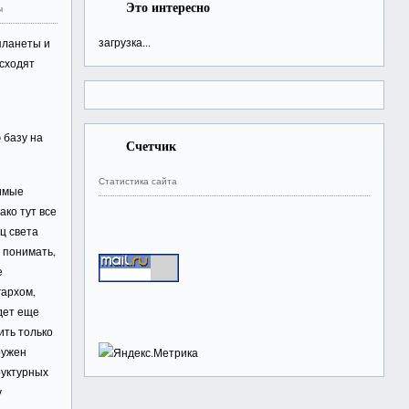
Это интересно
ы
загрузка...
планеты и
исходят
 базу на
Счетчик
Статистика сайта
зимые
ако тут все
ец света
о понимать,
е
гархом,
дет еще
ить только
ружен
руктурных
у