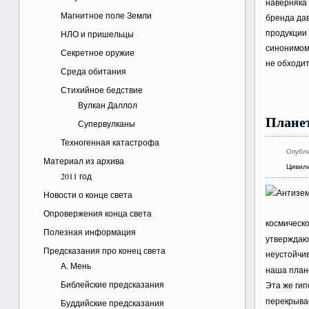
наверняка
Магнитное поле Земли
бренда дав
продукции 
НЛО и пришельцы
синонимом 
Секретное оружие
не обходи
Среда обитания
Стихийное бедствие
Вулкан Даллол
Планет
Супервулканы
Техногенная катастрофа
Опубл
Материал из архива
Цивил
2011 год
Новости о конце света
Опровержения конца света
космическ
Полезная информация
утверждаю
Предсказания про конец света
неустойчи
А. Мень
наша плане
Библейские предсказания
Эта же гип
перекрывае
Буддийские предсказания