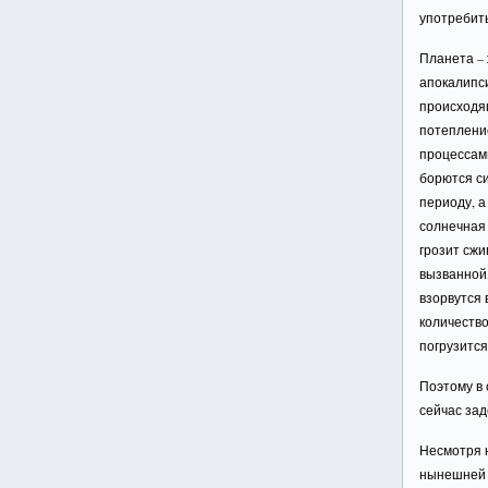
употребить
Планета – 
апокалипси
происходя
потепление
процессами
борются с
периоду, а
солнечная 
грозит сжи
вызванной
взорвутся 
количество
погрузится
Поэтому в 
сейчас зад
Несмотря н
нынешней р