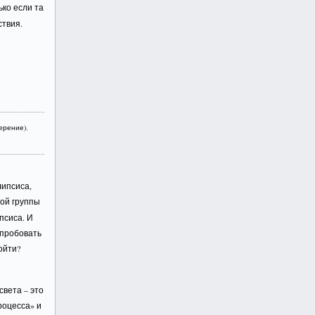
ько если та
ствия.
ерение)
,
липсиса,
шой группы
псиса. И
опробовать
ойти?
света – это
роцесса» и