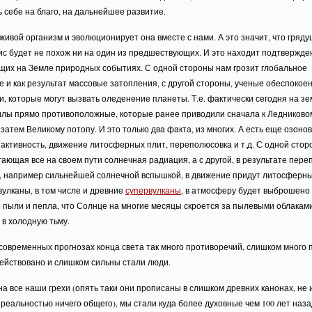
 себе на благо, на дальнейшее развитие.
живой организм и эволюционирует она вместе с нами. А это значит, что гряд
с будет не похож ни на один из предшествующих. И это находит подтвержде
щих на Земле природных событиях. С одной стороны нам грозит глобальное
 и как результат массовые затопления, с другой стороны, ученые обеспокое
, которые могут вызвать оледенение планеты. Т.е. фактически сегодня на з
илы прямо противоположные, которые ранее приводили сначала к Ледниково
 затем Великому потопу. И это только два факта, из многих. А есть еще озоно
активность, движение литосферных плит, переполюсовка и т.д. С одной сто
гающая все на своем пути солнечная радиация, а с другой, в результате пере
, например сильнейшей солнечной вспышкой, в движение придут литосферны
вулканы, в том числе и древние
супервулканы
, в атмосферу будет выброшено
 пыли и пепла, что Солнце на многие месяцы скроется за пылевыми облаками
 в холодную тьму.
современных прогнозах конца света так много противоречий, слишком много 
ействовано и слишком сильны стали люди.
а все наши грехи (опять таки они прописаны в слишком древних канонах, не
еальностью ничего общего), мы стали куда более духовные чем 100 лет назад