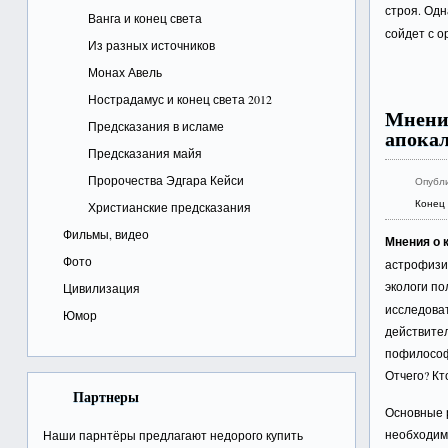
строя. Од
Ванга и конец света
сойдет с о
Из разных источников
Монах Авель
Нострадамус и конец света 2012
Мнения
Предсказания в исламе
апокал
Предсказания майя
Пророчества Эдгара Кейси
Опубл
Конец 
Христианские предсказания
Фильмы, видео
Мнения о 
Фото
астрофизи
экологи по
Цивилизация
исследоват
Юмор
действител
пофилософс
Отчего? Кт
Партнеры
Основные р
необходимы
Наши парнтёры предлагают недорого
купить