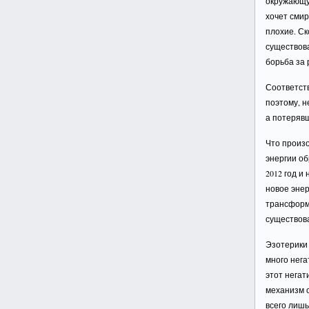
окружающую
хочет смир
плохие. Ск
существов
борьба за 
Соответст
поэтому, н
а потерявш
Что произ
энергии об
2012 год и
новое энер
трансформ
существов
Эзотерики 
много нега
этот негат
механизм о
всего лишь