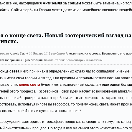
нако все же, находящаяся
Антиземля за солцем
может быть замечена, но тол
рбиты. Сойти с орбиты Глория может даже из-за малейшего внешнего воздей
 о конце света. Новый эзотерический взгляд на
ипсис.
иковал
Anatoly Serdyk
30 Январь 2012 в рубрике
Апокалипсис из космоса
,
Вознесение (4-е изм
света: причины
,
Цивилизация
. Комментарии:
Комментарии выключены
конце света
и его причинах в определенных кругах часто совпадают. Ученые-
ки имеют свои теории и взгляды на причины и периоды возникновения апока
лагают, что
конец света
будет иметь техногенный окрас, а у еще одной боль
елей этого процесса – эзотериков – свои идеи насчет возникновения апокали
ьно, если абстрагироваться от проблем чисто «технического» характера, а п
твовать, используя гипотезы теософов, то почему конец света может произ
о его вызовет? И так ли нужен нам апокалипсис?
ассуждения эзотериков и теософов о конце света сводятся к тому, что конец 
й очистительный процесс. Но тогда в чем же смысл этого «очистительного п