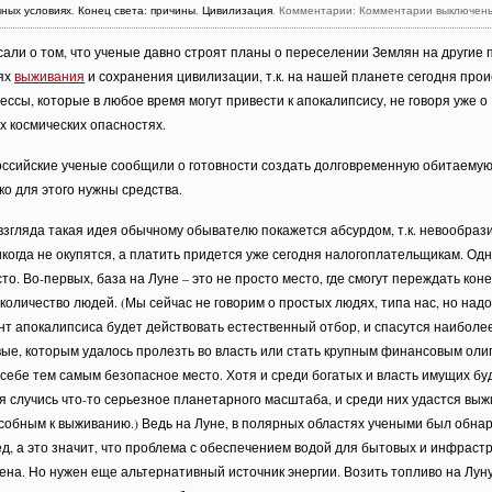
ных условиях
,
Конец света: причины
,
Цивилизация
. Комментарии:
Комментарии выключен
али о том, что ученые давно строят планы о переселении Землян на другие 
лях
выживания
и сохранения цивилизации, т.к. на нашей планете сегодня про
ессы, которые в любое время могут привести к апокалипсису, не говоря уже о
 космических опасностях.
оссийские ученые сообщили о готовности создать долговременную обитаемую
ко для этого нужны средства.
взгляда такая идея обычному обывателю покажется абсурдом, т.к. невообра
когда не окупятся, а платить придется уже сегодня налогоплательщикам. Одн
сто. Во-первых, база на Луне – это не просто место, где смогут переждать кон
количество людей. (Мы сейчас не говорим о простых людях, типа нас, но над
нт апокалипсиса будет действовать естественный отбор, и спасутся наиболе
ые, которым удалось пролезть во власть или стать крупным финансовым оли
себе тем самым безопасное место. Хотя и среди богатых и власть имущих бу
я случись что-то серьезное планетарного масштаба, и среди них удастся выж
собным к выживанию.) Ведь на Луне, в полярных областях учеными был обна
д, а это значит, что проблема с обеспечением водой для бытовых и инфраст
на. Но нужен еще альтернативный источник энергии. Возить топливо на Лун