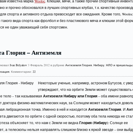
 вам известна марка
Wooloc
. Клюшки, мячи, а также прочий спортивный инвент
но и прочно обосновался в лучших спортивных клубах, т.к. качество произво
для спорта и активного отдыха превосходит все ожидания. Кроме того, Wooloc
такого вида спорта как фролбол и без пластикового мяча и клюшки этой фор
тся не один уважающий себя спортсмен.
а Глория – Антиземля
иковал
Ivan Belyakov
3 Февраль 2012 в рубрике
Антиземля Глория
,
Нибиру
,
НЛО и пришельцы
изация
. Комментарии:
22
Некоторые ученые, например, астроном Бутусов, с ув
утверждают, что на орбите Земли может существовать
ое тело – так называемая
Антиземля Нибиру или Глория
– оба имени равноп
т доктора физико-математических наук, за Солнцем может находиться довол
вая либрационная точка. Именно в ней и находится
Антиземля Глория
. И
Ан
та двигаются по орбите с одной скоростью, поэтому оба тела никогда не ста
отеза объясняет то, что нам с Земли не видна
Глория (Нибиру)
: Солнце ее
т, а телескопы нельзя направлять слишком близко к яркой звезде – они выйд