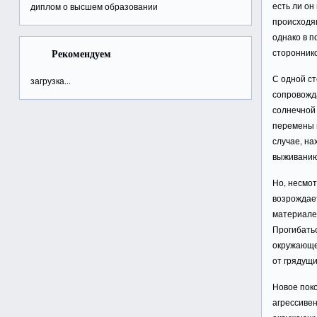
есть ли он
диплом о высшем образовании
происходя
однако в п
Рекомендуем
стороннико
С одной ст
загрузка...
сопровожд
солнечной 
перемены 
случае, на
выживанию,
Но, несмот
возрождает
материале
Прогибать
окружающей
от грядущи
Новое поко
агрессивен