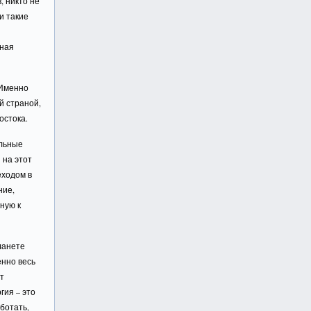
, никто не
и такие
вная
 Именно
й страной,
остока.
ельные
 на этот
еходом в
ние,
ную к
ланете
енно весь
т
гия – это
ботать,