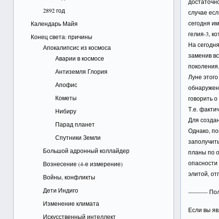
достаточно
2892 год
случае есл
сегодня и
Календарь Майя
гелия-3, к
Конец света: причины
На сегодня
Апокалипсис из космоса
заменив вс
Аварии в космосе
поколения.
Антиземля Глория
Луне этого
Апофис
обнаруженн
Кометы
говорить о
Т.е. факти
Нибиру
Для создан
Парад планет
Однако, по
Спутники Земли
заполучить
Большой адронный коллайдер
планы по о
опасности 
Вознесение (4-е измерение)
элитой, от
Войны, конфликты
Дети Индиго
———- Пол
Изменение климата
Если вы яв
Искусственный интеллект