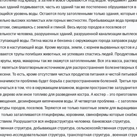
атоплены под крышу, а затем и вовсе скрываются под водой. Фундамент даж
ых зданий подмывается, часть из зданий так же постепенно обрушивается в
ющийся уровень воды. Остаются полу затопленными только здания, которые 
тельно высоких холмистых или горных местностях. Пребывающая вода превр
отоки, смешиваясь с землей и глиной. Весь мусор городов и поселков от
ельности человека, разрушенных зданий, разрушенной канализации выплеск
ступающей воды. Пятна масла и бензина с окружающих города заправок рад
ся в наступающей воде. Кроме мусора, земли, с корнем вырванных кустов и 
ываются трупы погибших животных, не успевших спастись людей. Продуктовы
 крупы, мука, макароны так же окажутся затопленными. Вся эта масса, раство
ет являться благотворным источником для распространения болезнетворных б
лесени. То есть, кроме отсутствия чистых продуктов питания и чистой питьево
 значимости проблема будет борьба с распространением болезней. Третья п
ючаться в том, что в окружающем влажном, водном пространстве затруднител
е дерево или иное топливо для разведения костра. А костер – это приготовл
омещения, дезинфекция кипячением воды. И четвертая проблема – с затопле
туры городов, поселков. Теряются не только пахотные земли для выращиван
е только затапливаются птицефермы, коровники, свинофермы которые снабж
твием. Разрушается вся инфраструктура человека: банковская структура,
венная структура, добывающая структура, сельскохозяйственная структура,
 научно-исследовательская структура, транспортная структура , военная струк