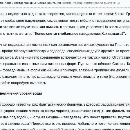
ях
,
Конец света: причины
,
Среда обитания
. Комментарии:
Комментарии выключены
та
от недостатка воды так же вероятен, как
конец света
от ее переизбытка. Гр
ву глобальное наводнение, какова вероятность гибели от всемирного потопа,
и это все же случится и
как выжить
в сложившихся условиях? На все эти воп
я ответить в статье
“Конец света: глобальное наводнение. Как выжить?”.
очник поддержания жизненных сил организмов все живых существ на Планете.
 проще молекул кислорода и водорода, соединенных друг с другом? На прос
го мира Вселенной это соединение встречается не так уж и часто. Отсутстви
ует развитию известных нам жизненных форм. Пустынные области Сахары, К
 гораздо меньше форм жизни, чем, к примеру, влажные тропические джунгли.
 означает ли это, что когда вокруг слишком много воды, это тоже благоприят
авайте попробуем выяснить.
величения уровня воды
о хорошо известны ряд фантастических фильмов, в которых рассматривается
 существование человека среди морских, океанических вод (такие фильмы к
00 лье под водой», «Голубая бездна» и так далее). Что может привести, подто
во в стихию воды? Прежде всего, это процесс глобального потепления, конц
о тепла в «воздушной шапке» нашей Планеты. Это вызывает глобальное тая