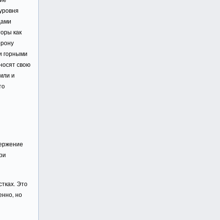
 уровня
дами
оры как
орону
ми горными
носят свою
мли и
то
вержение
три
тках. Это
енно, но