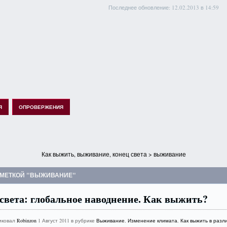
Последнее обновление: 12.02.2013 в 14:59
Я
ОПРОВЕРЖЕНИЯ
Как выжить, выживание, конец света
> выживание
 МЕТКОЙ "ВЫЖИВАНИЕ"
света: глобальное наводнение. Как выжить?
иковал
Robinzon
1 Август 2011 в рубрике
Выживание
,
Изменение климата
,
Как выжить в разл