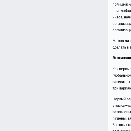
полицейска
при глобал
низов, на
организаци
организац
Можно ли в
сделать в 
Выживание
Как первые
глобальном
зависит от
три вариан
Первый ва
этом случа
затоплены
гигиены, з
бытовых ме