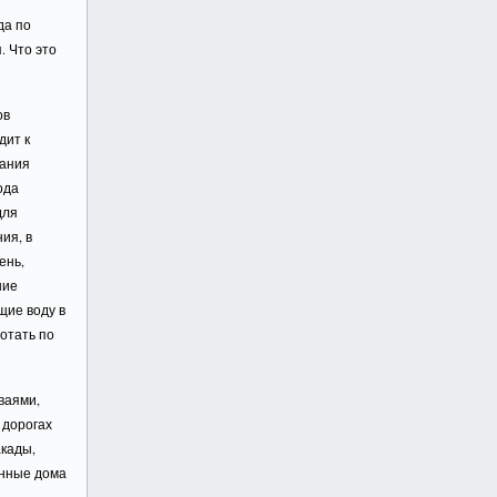
да по
. Что это
ов
дит к
вания
ода
для
ия, в
ень,
ние
щие воду в
отать по
ваями,
 дорогах
акады,
янные дома