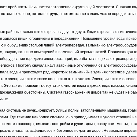
нает пребывать. Начинается затопление окружающей местности. Сначала во
 потом по колено, потом по грудь, а потом только вплавь можно передвигаться
ые районы оказываются отрезаны друг от друга. Люди отрезаны от источник
я запасов пищи, ограничены в передвижении. Повышение уровня воды приво
ю и обрушению столбов линий электропередач, замыканию электрооборудо
х, полуподвальных помещений и помещений первых этажей. Проникающая в
 оборудование городских электростанций, вырабатывающих электроэнергию 
регионов. Поэтому сначала идут аварийные отключения от электрооборудован
пала вода и происходит ряд «коротких замыканий» в зданиях поселков, дерев
атем электричество и вовсе полностью отключается. Электричество и освеще
т. Это так же приводит к отсутствию чистой воды в домах, ведь насосы, качаю
доснабжения обесточены. Система газоснабжения домов так же будет не раб
чине.
ная система не функционирует. Улицы полны затопленными машинами, трам
ами. Где течение наиболее сильное, оно приподнимает и уносит стоящий на
поселком транспорт, смывает постройки и рушит дома, разрушает мосты, эст
рожные насыпи, асфальтовое и бетонное покрытие дорог. Невысокие дерев