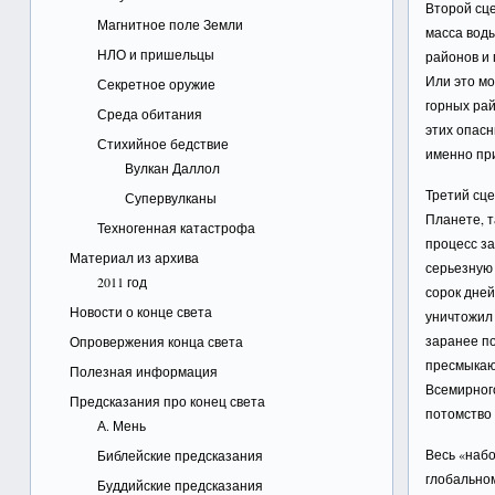
Второй сце
Магнитное поле Земли
масса вод
НЛО и пришельцы
районов и 
Или это мо
Секретное оружие
горных ра
Среда обитания
этих опас
Стихийное бедствие
именно при
Вулкан Даллол
Третий сце
Супервулканы
Планете, т
Техногенная катастрофа
процесс за
Материал из архива
серьезную
2011 год
сорок дне
Новости о конце света
уничтожил 
заранее по
Опровержения конца света
пресмыкающ
Полезная информация
Всемирног
Предсказания про конец света
потомство 
А. Мень
Весь «наб
Библейские предсказания
глобально
Буддийские предсказания