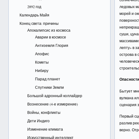
2892 год
ледовых м
морей и ок
Календарь Майя
поверхнос
Конец света: причины
непрекращ
Апокалипсис из космоса
суши, цуна
Аварии в космосе
массивами,
Антиземля Глория
лепту» в з
Апофис
острова в 
человечес
Кометы
строительс
Нибиру
Парад планет
Опасности
Спутники Земли
Бытует мне
Большой адронный коллайдер
вулкана ил
Вознесение (4-е измерение)
сценария 
Войны, конфликты
Первый сце
Дети Индиго
разлив рек
Изменение климата
верно. Отр
Искусственный интеллект