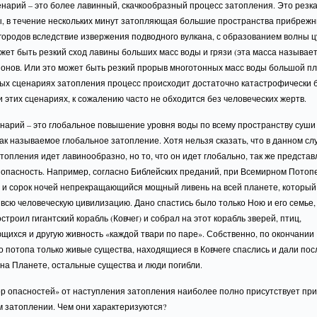
нарий – это более лавинный, скачкообразный процесс затопления. Это резк
ы, в течение нескольких минут затопляющая большие пространства прибреж
городов вследствие извержения подводного вулкана, с образованием волны ц
жет быть резкий сход лавины больших масс воды и грязи (эта масса называет
йонов. Или это может быть резкий прорыв многотонных масс воды большой пл
ных сценариях затопления процесс происходит достаточно катастрофически 
 этих сценариях, к сожалению часто не обходится без человеческих жертв.
нарий – это глобальное повышение уровня воды по всему пространству суши
ак называемое глобальное затопление. Хотя нельзя сказать, что в данном сл
топления идет лавинообразно, но то, что он идет глобально, так же представ
 опасность. Например, согласно Библейских преданий, при Всемирном Потоп
й и сорок ночей непрекращающийся мощный ливень на всей планете, который
всю человеческую цивилизацию. Дано спастись было только Ною и его семье,
строил гигантский корабль (Ковчег) и собрал на этот корабль зверей, птиц,
ихся и другую живность «каждой твари по паре». Собственно, по окончании
о потопа только живые существа, находящиеся в Ковчеге спаслись и дали п
на Планете, остальные существа и люди погибли.
ор опасностей» от наступления затопления наиболее полно присутствует пр
м затоплении. Чем они характеризуются?