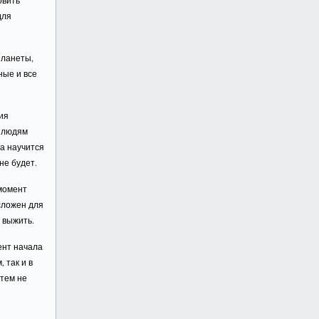
овить
для
Планеты,
ные и все
ия
я людям
да научится
не будет.
 момент
 сложен для
 выжить.
ент начала
 так и в
тем не