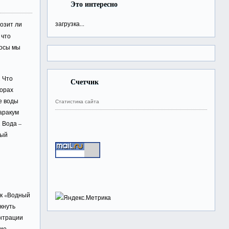
Это интересно
загрузка...
озит ли
 что
росы мы
 Что
Счетчик
торах
е воды
Статистика сайта
аракум
 Вода –
ный
ак «Водный
лкнуть
ентрации
ние