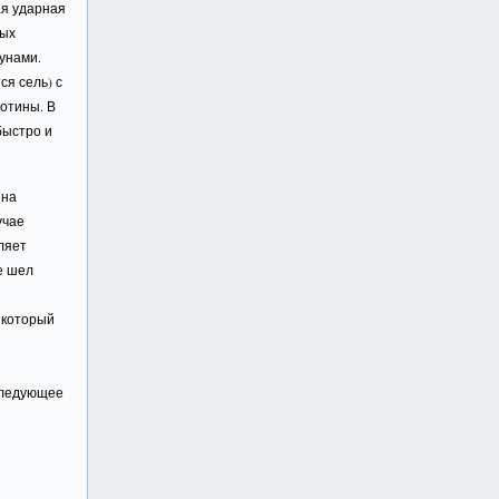
ая ударная
ных
унами.
ся сель) с
отины. В
быстро и
 на
учае
ляет
е шел
 который
оследующее
и