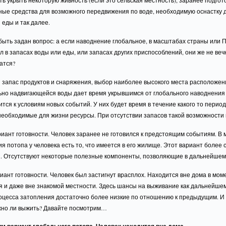
ь укрыть некоторую живность (если это сельская местность), заранее подгот
ные средства для возможного передвижения по воде, необходимую оснастку 
еды и так далее.
быть задан вопрос: а если наводнение глобальное, в масштабах страны или 
л в запасах воды или еды, или запасах других приспособлений, они же не веч
атся?
 запас продуктов и снаряжения, выбор наиболее высокого места расположен
ьно надвигающейся воды дает время укрывшимся от глобального наводнени
тся к условиям новых событий. У них будет время в течение какого то перио
еобходимые для жизни ресурсы. При отсутствии запасов такой возможности 
иант готовности. Человек заранее не готовился к предстоящим событиям. В
я потопа у человека есть то, что имеется в его жилище. Этот вариант более
. Отсутствуют некоторые полезные компоненты, позволяющие в дальнейшем
иант готовности. Человек был застигнут врасплох. Находится вне дома в мом
 и даже вне знакомой местности. Здесь шансы на выживание как дальнейшем,
оцесса затопления достаточно более низкие по отношению к предыдущим. И 
жно ли выжить? Давайте посмотрим…