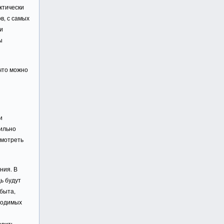
ктически
в, с самых
и
ы
что можно
и
сильно
смотреть
ния. В
ь будут
быта,
бходимых