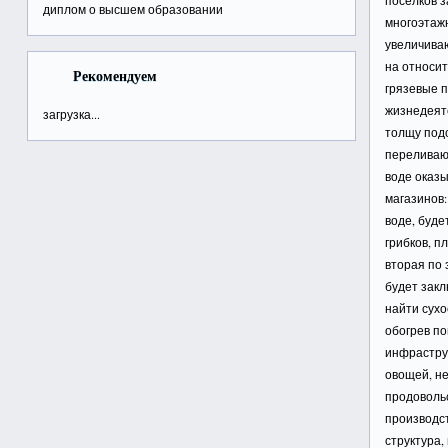
поселков з
диплом о высшем образовании
многоэтажн
увеличива
на относи
Рекомендуем
грязевые п
жизнедеят
загрузка...
толщу под
переливают
воде оказ
магазинов:
воде, буд
грибков, п
вторая по
будет закл
найти сухо
обогрев п
инфраструк
овощей, н
продовольс
производст
структура,