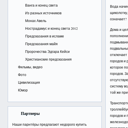
Ванга и конец света
Вода начи
щиколотку,
Из разных источников
означает?
Монах Авель
Нострадамус и конец света 2012
Дома и цел
пополнени
Предсказания в исламе
подмывани
Предсказания майя
подвальны
Пророчества Эдгара Кейси
отключает
Христианские предсказания
городов и 
Фильмы, видео
которое по
городов. З
Фото
отсутствую
Цивилизация
систему во
Юмор
той же при
Транспорт
троллейбус
Партнеры
городов и 
железнодо
Наши парнтёры предлагают недорого
купить