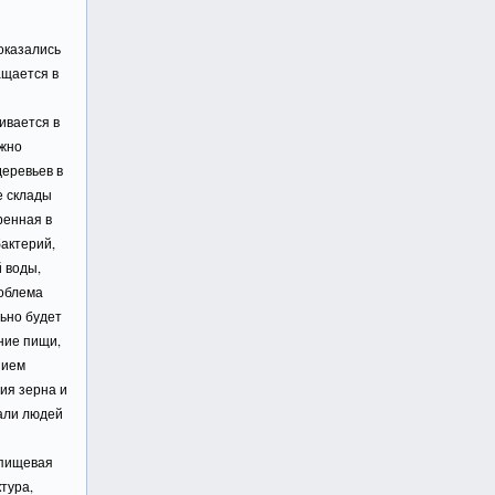
е
оказались
ащается в
ивается в
ужно
деревьев в
е склады
ренная в
актерий,
й воды,
роблема
ьно будет
ение пищи,
нием
ия зерна и
али людей
 пищевая
тура,