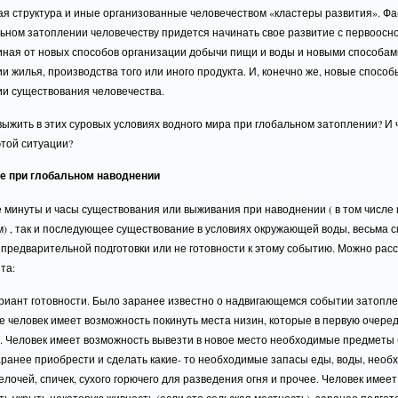
я структура и иные организованные человечеством «кластеры развития». Фа
ьном затоплении человечеству придется начинать свое развитие с первоосно
чиная от новых способов организации добычи пищи и воды и новыми способам
и жилья, производства того или иного продукта. И, конечно же, новые способ
ии существования человечества.
ыжить в этих суровых условиях водного мира при глобальном затоплении? И 
этой ситуации?
 при глобальном наводнении
 минуты и часы существования или выживания при наводнении ( в том числе 
) , так и последующее существование в условиях окружающей воды, весьма 
 предварительной подготовки или не готовности к этому событию. Можно рас
та:
риант готовности. Было заранее известно о надвигающемся событии затопле
е человек имеет возможность покинуть места низин, которые в первую очеред
. Человек имеет возможность вывезти в новое место необходимые предметы 
аранее приобрести и сделать какие- то необходимые запасы еды, воды, нео
лочей, спичек, сухого горючего для разведения огня и прочее. Человек имеет