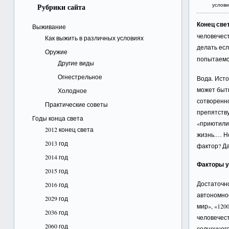
услови
Рубрики сайта
Конец све
Выживание
человечест
Как выжить в различных условиях
делать есл
Оружие
попытаемс
Другие виды
Огнестрельное
Вода. Ист
может быть
Холодное
сотворенно
Практические советы
препятств
Годы конца света
«приютили»
2012 конец света
жизнь.… Но
2013 год
фактор? Д
2014 год
Факторы у
2015 год
Достаточн
2016 год
автономное
2029 год
мир», «120
2036 год
человечест
2060 год
солнечног