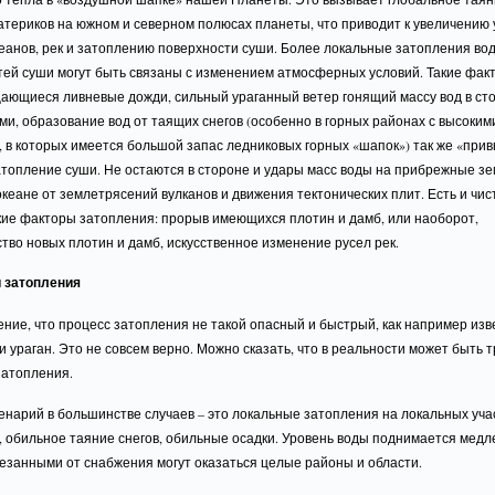
атериков на южном и северном полюсах планеты, что приводит к увеличению
еанов, рек и затоплению поверхности суши. Более локальные затопления во
тей суши могут быть связаны с изменением атмосферных условий. Такие факт
ающиеся ливневые дожди, сильный ураганный ветер гонящий массу вод в ст
ми, образование вод от таящих снегов (особенно в горных районах с высоки
 в которых имеется большой запас ледниковых горных «шапок») так же «прив
атопление суши. Не остаются в стороне и удары масс воды на прибрежные зе
океане от землетрясений вулканов и движения тектонических плит. Есть и чис
кие факторы затопления: прорыв имеющихся плотин и дамб, или наоборот,
тво новых плотин и дамб, искусственное изменение русел рек.
 затопления
ние, что процесс затопления не такой опасный и быстрый, как например из
и ураган. Это не совсем верно. Можно сказать, что в реальности может быть 
затопления.
нарий в большинстве случаев – это локальные затопления на локальных учас
, обильное таяние снегов, обильные осадки. Уровень воды поднимается медл
езанными от снабжения могут оказаться целые районы и области.