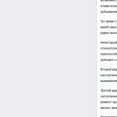
возможност
плаватель
добывания 
Тут может 
какой смыс
равно конч
Некоторый
относител
приспособи
добывать н
Второй вар
наступлени
выживания
Третий вар
затопления
момент пр
менее, мо